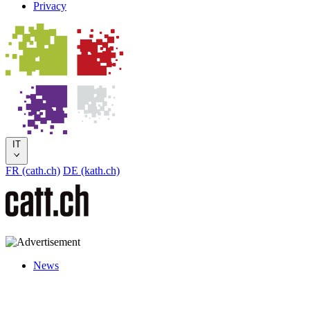
Privacy
IT
FR (cath.ch)
DE (kath.ch)
News