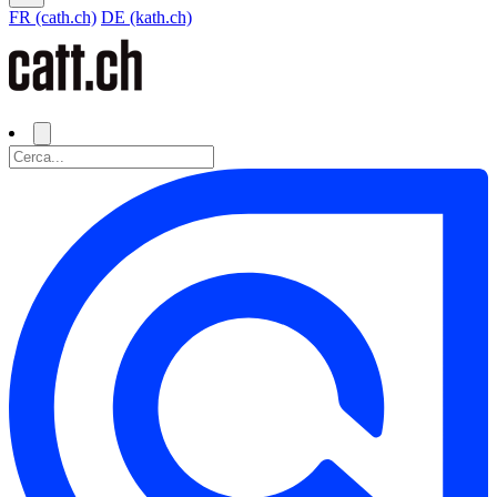
FR (cath.ch)
DE (kath.ch)