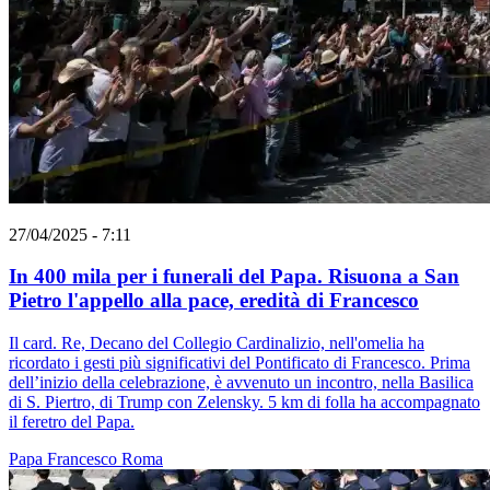
27/04/2025 - 7:11
In 400 mila per i funerali del Papa. Risuona a San
Pietro l'appello alla pace, eredità di Francesco
Il card. Re, Decano del Collegio Cardinalizio, nell'omelia ha
ricordato i gesti più significativi del Pontificato di Francesco. Prima
dell’inizio della celebrazione, è avvenuto un incontro, nella Basilica
di S. Piertro, di Trump con Zelensky. 5 km di folla ha accompagnato
il feretro del Papa.
Papa Francesco
Roma