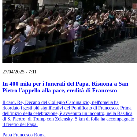
27/04/2025 - 7:11
In 400 mila per i funerali del Papa. Risuona a San
Pietro l'appello alla pace, eredità di Francesco
Il card. Re, Decano del Collegio Cardinalizio, nell'omelia ha
ricordato i gesti più significativi del Pontificato di Francesco. Prima
dell’inizio della celebrazione, è avvenuto un incontro, nella Basilica
di S. Piertro, di Trump con Zelensky. 5 km di folla ha accompagnato
il feretro del Papa.
Papa Francesco
Roma