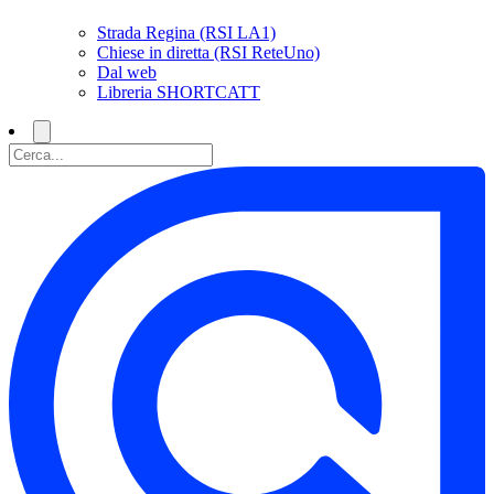
Strada Regina (RSI LA1)
Chiese in diretta (RSI ReteUno)
Dal web
Libreria SHORTCATT