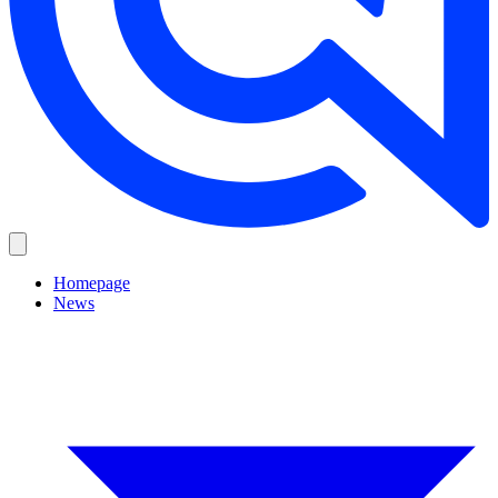
Homepage
News