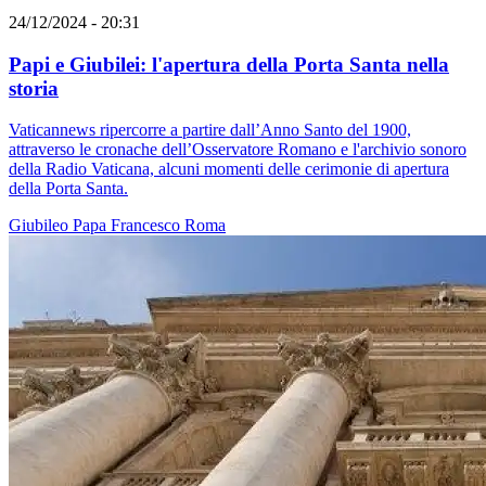
24/12/2024 - 20:31
Papi e Giubilei: l'apertura della Porta Santa nella
storia
Vaticannews ripercorre a partire dall’Anno Santo del 1900,
attraverso le cronache dell’Osservatore Romano e l'archivio sonoro
della Radio Vaticana, alcuni momenti delle cerimonie di apertura
della Porta Santa.
Giubileo
Papa Francesco
Roma