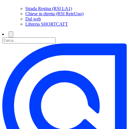
Strada Regina (RSI LA1)
Chiese in diretta (RSI ReteUno)
Dal web
Libreria SHORTCATT