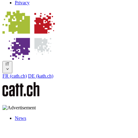
Privacy
IT
FR (cath.ch)
DE (kath.ch)
News