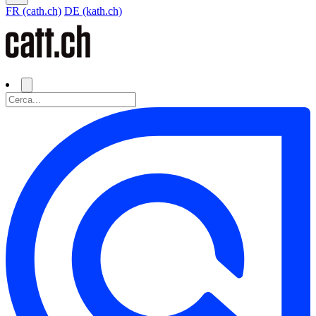
FR (cath.ch)
DE (kath.ch)