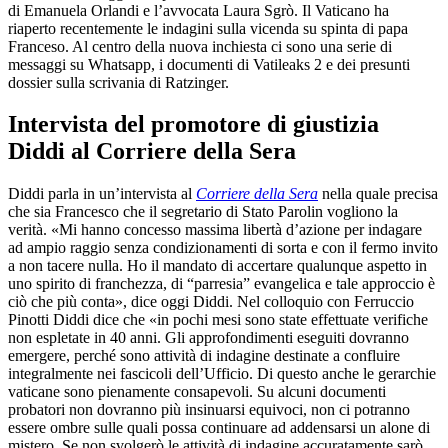
di Emanuela Orlandi e l’avvocata Laura Sgrò. Il Vaticano ha
riaperto recentemente le indagini sulla vicenda su spinta di papa
Franceso. Al centro della nuova inchiesta ci sono una serie di
messaggi su Whatsapp, i documenti di Vatileaks 2 e dei presunti
dossier sulla scrivania di Ratzinger.
Intervista del promotore di giustizia
Diddi al Corriere della Sera
Diddi parla in un’intervista al
Corriere della Sera
nella quale precisa
che sia Francesco che il segretario di Stato Parolin vogliono la
verità. «Mi hanno concesso massima libertà d’azione per indagare
ad ampio raggio senza condizionamenti di sorta e con il fermo invito
a non tacere nulla. Ho il mandato di accertare qualunque aspetto in
uno spirito di franchezza, di “parresia” evangelica e tale approccio è
ciò che più conta», dice oggi Diddi. Nel colloquio con Ferruccio
Pinotti Diddi dice che «in pochi mesi sono state effettuate verifiche
non espletate in 40 anni. Gli approfondimenti eseguiti dovranno
emergere, perché sono attività di indagine destinate a confluire
integralmente nei fascicoli dell’Ufficio. Di questo anche le gerarchie
vaticane sono pienamente consapevoli. Su alcuni documenti
probatori non dovranno più insinuarsi equivoci, non ci potranno
essere ombre sulle quali possa continuare ad addensarsi un alone di
mistero. Se non svolgerò le attività di indagine accuratamente sarò