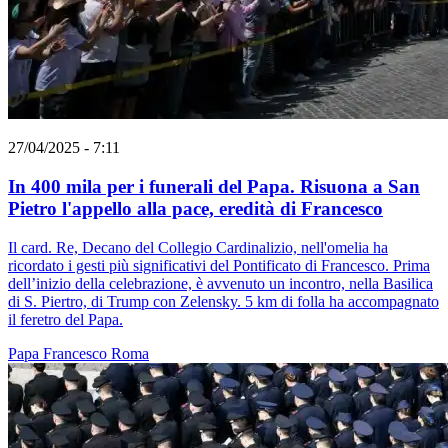
27/04/2025 - 7:11
In 400 mila per i funerali del Papa. Risuona a San
Pietro l'appello alla pace, eredità di Francesco
Il card. Re, Decano del Collegio Cardinalizio, nell'omelia ha
ricordato i gesti più significativi del Pontificato di Francesco. Prima
dell’inizio della celebrazione, è avvenuto un incontro, nella Basilica
di S. Piertro, di Trump con Zelensky. 5 km di folla ha accompagnato
il feretro del Papa.
Papa Francesco
Roma