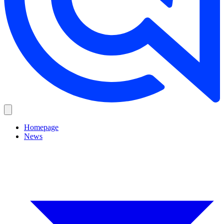
Homepage
News