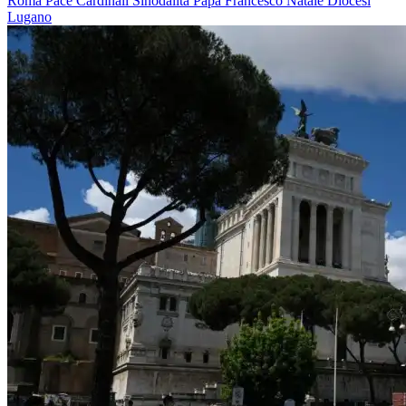
Roma
Pace
Cardinali
Sinodalità
Papa Francesco
Natale
Diocesi
Lugano