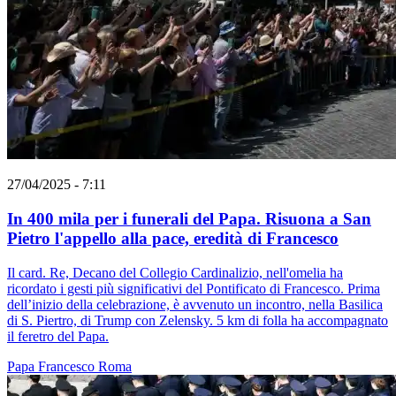
27/04/2025 - 7:11
In 400 mila per i funerali del Papa. Risuona a San
Pietro l'appello alla pace, eredità di Francesco
Il card. Re, Decano del Collegio Cardinalizio, nell'omelia ha
ricordato i gesti più significativi del Pontificato di Francesco. Prima
dell’inizio della celebrazione, è avvenuto un incontro, nella Basilica
di S. Piertro, di Trump con Zelensky. 5 km di folla ha accompagnato
il feretro del Papa.
Papa Francesco
Roma