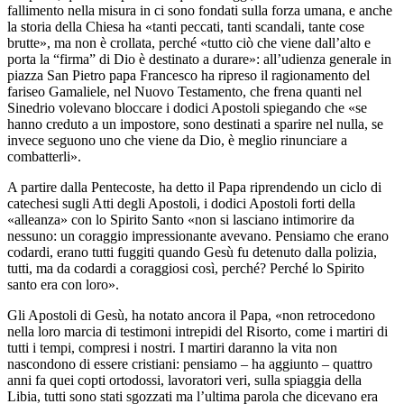
fallimento nella misura in ci sono fondati sulla forza umana, e anche
la storia della Chiesa ha «tanti peccati, tanti scandali, tante cose
brutte», ma non è crollata, perché «tutto ciò che viene dall’alto e
porta la “firma” di Dio è destinato a durare»: all’udienza generale in
piazza San Pietro papa Francesco ha ripreso il ragionamento del
fariseo Gamaliele, nel Nuovo Testamento, che frena quanti nel
Sinedrio volevano bloccare i dodici Apostoli spiegando che «se
hanno creduto a un impostore, sono destinati a sparire nel nulla, se
invece seguono uno che viene da Dio, è meglio rinunciare a
combatterli».
A partire dalla Pentecoste, ha detto il Papa riprendendo un ciclo di
catechesi sugli Atti degli Apostoli, i dodici Apostoli forti della
«alleanza» con lo Spirito Santo «non si lasciano intimorire da
nessuno: un coraggio impressionante avevano. Pensiamo che erano
codardi, erano tutti fuggiti quando Gesù fu detenuto dalla polizia,
tutti, ma da codardi a coraggiosi così, perché? Perché lo Spirito
santo era con loro».
Gli Apostoli di Gesù, ha notato ancora il Papa, «non retrocedono
nella loro marcia di testimoni intrepidi del Risorto, come i martiri di
tutti i tempi, compresi i nostri. I martiri daranno la vita non
nascondono di essere cristiani: pensiamo – ha aggiunto – quattro
anni fa quei copti ortodossi, lavoratori veri, sulla spiaggia della
Libia, tutti sono stati sgozzati ma l’ultima parola che dicevano era