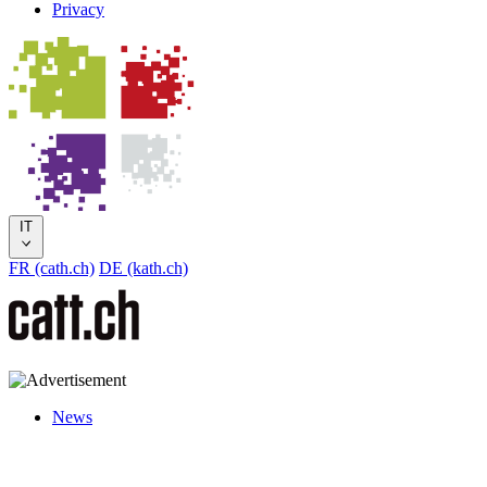
Privacy
IT
FR (cath.ch)
DE (kath.ch)
News