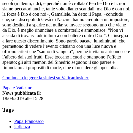
secoli (millenni, ndr), e perché non è crollata? Perché Dio è li, noi
siamo peccatori anche, tante volte diamo scandali, ma Dio è con noi,
la forza è Dio è con noi». Gamaliele, ha detto il Papa, «conclude
che, se i discepoli di Gesù di Nazaret hanno creduto a un impostore,
sono destinati a sparire nel nulla; se invece seguono uno che viene
da Dio, è meglio rinunciare a combatterli; e ammonisce: “Non vi
accada di trovarvi addirittura a combattere contro Dio!”. Ci insegna
a fare questo discernimento. Sono parole pacate, lungimiranti, che
permettono di vedere l’evento cristiano con una luce nuova e
offrono criteri che “sanno di vangelo”, perché invitano a riconoscere
l’albero dai suoi frutti. Esse toccano i cuori e ottengono l’effetto
sperato: gli altri membri del Sinedrio seguono il suo parere e
rinunciano ai propositi di morte, cioè di uccidere gli apostoli».
Continua a leggere la sintesi su VaticanInsider.
Papa e Vaticano
News pubblicata il:
18/09/2019 alle 15:28
Tags
Papa Francesco
Udienza