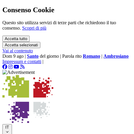
Consenso Cookie
Questo sito utilizza servizi di terze parti che richiedono il tuo
consenso.
Scopri di più
Accetta tutto
Accetta selezionati
Vai al contenuto
Dom 9 ago
|
Santo
del giorno
|
Parola rito
Romano
|
Ambrosiano
Impressum e contatti
|
IT