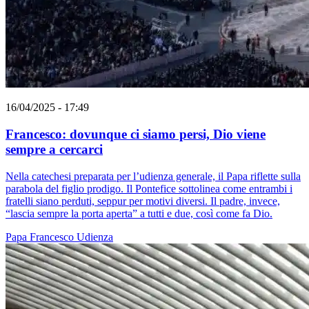
16/04/2025 - 17:49
Francesco: dovunque ci siamo persi, Dio viene
sempre a cercarci
Nella catechesi preparata per l’udienza generale, il Papa riflette sulla
parabola del figlio prodigo. Il Pontefice sottolinea come entrambi i
fratelli siano perduti, seppur per motivi diversi. Il padre, invece,
“lascia sempre la porta aperta” a tutti e due, così come fa Dio.
Papa Francesco
Udienza