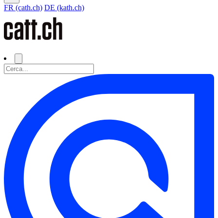
FR (cath.ch)
DE (kath.ch)