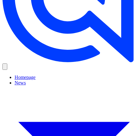
Homepage
News