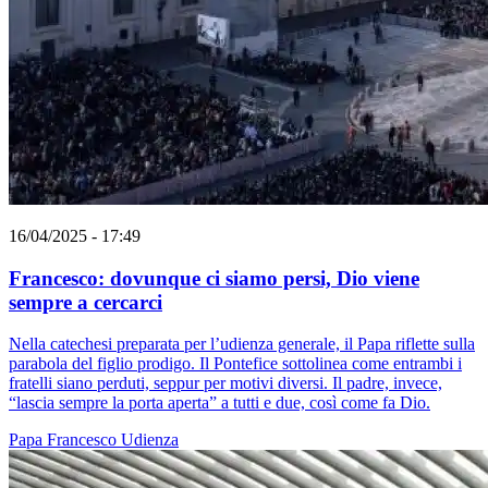
16/04/2025 - 17:49
Francesco: dovunque ci siamo persi, Dio viene
sempre a cercarci
Nella catechesi preparata per l’udienza generale, il Papa riflette sulla
parabola del figlio prodigo. Il Pontefice sottolinea come entrambi i
fratelli siano perduti, seppur per motivi diversi. Il padre, invece,
“lascia sempre la porta aperta” a tutti e due, così come fa Dio.
Papa Francesco
Udienza