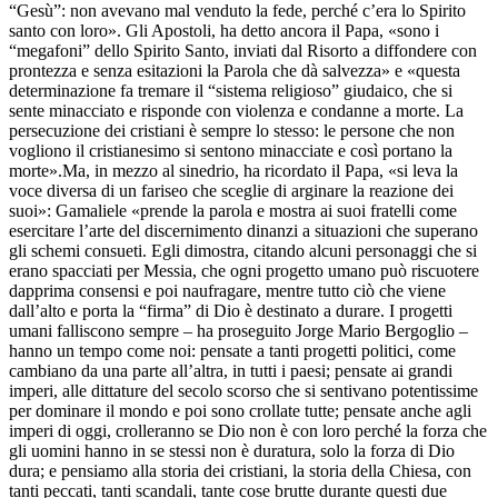
“Gesù”: non avevano mal venduto la fede, perché c’era lo Spirito
santo con loro». Gli Apostoli, ha detto ancora il Papa, «sono i
“megafoni” dello Spirito Santo, inviati dal Risorto a diffondere con
prontezza e senza esitazioni la Parola che dà salvezza» e «questa
determinazione fa tremare il “sistema religioso” giudaico, che si
sente minacciato e risponde con violenza e condanne a morte. La
persecuzione dei cristiani è sempre lo stesso: le persone che non
vogliono il cristianesimo si sentono minacciate e così portano la
morte».Ma, in mezzo al sinedrio, ha ricordato il Papa, «si leva la
voce diversa di un fariseo che sceglie di arginare la reazione dei
suoi»: Gamaliele «prende la parola e mostra ai suoi fratelli come
esercitare l’arte del discernimento dinanzi a situazioni che superano
gli schemi consueti. Egli dimostra, citando alcuni personaggi che si
erano spacciati per Messia, che ogni progetto umano può riscuotere
dapprima consensi e poi naufragare, mentre tutto ciò che viene
dall’alto e porta la “firma” di Dio è destinato a durare. I progetti
umani falliscono sempre – ha proseguito Jorge Mario Bergoglio –
hanno un tempo come noi: pensate a tanti progetti politici, come
cambiano da una parte all’altra, in tutti i paesi; pensate ai grandi
imperi, alle dittature del secolo scorso che si sentivano potentissime
per dominare il mondo e poi sono crollate tutte; pensate anche agli
imperi di oggi, crolleranno se Dio non è con loro perché la forza che
gli uomini hanno in se stessi non è duratura, solo la forza di Dio
dura; e pensiamo alla storia dei cristiani, la storia della Chiesa, con
tanti peccati, tanti scandali, tante cose brutte durante questi due