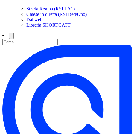
Strada Regina (RSI LA1)
Chiese in diretta (RSI ReteUno)
Dal web
Libreria SHORTCATT