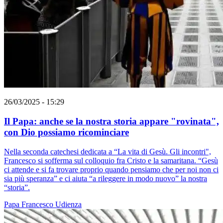
26/03/2025 - 15:29
Il Papa: anche se la nostra storia appare "rovinata",
con Dio possiamo ricominciare
Nella seconda catechesi dedicata a “La vita di Gesù. Gli incontri",
Francesco si sofferma sul colloquio fra Cristo e la samaritana. “Gesù
ci attende e si fa trovare proprio quando pensiamo che per noi non ci
sia più speranza” e ci aiuta “a rileggere in modo nuovo” la nostra
“storia”.
Papa Francesco
Udienza