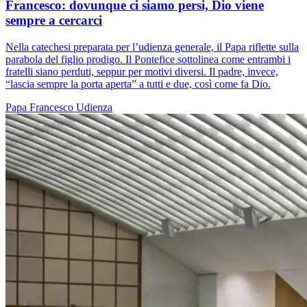
Francesco: dovunque ci siamo persi, Dio viene
sempre a cercarci
Nella catechesi preparata per l’udienza generale, il Papa riflette sulla
parabola del figlio prodigo. Il Pontefice sottolinea come entrambi i
fratelli siano perduti, seppur per motivi diversi. Il padre, invece,
“lascia sempre la porta aperta” a tutti e due, così come fa Dio.
Papa Francesco
Udienza