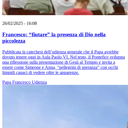
26/02/2025 - 16:08
Francesco: “fiutare” la presenza di Dio nella
piccolezza
Pubblicata la catechesi dell’udienza generale che il Papa avrebbe
dovuto tenere oggi in Aula Paolo VI. Nel testo, il Pontefice sviluppa
una riflessione sulla presentazione di Gesù al Tempio e invita a
essere come Simeone e Anna, “pellegrini di speranza” con occhi
limpidi capaci di vedere oltre le apparenze.
Papa Francesco
Udienza