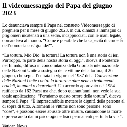
Il videomessaggio del Papa del giugno
2023
Lo denunciava sempre il Papa nel consueto Videomessaggio di
preghiera per il mese di giugno 2023, in cui, dinanzi a immagini di
prigionieri incatenati a una sedia, incappucciati, con le mani legate,
domandava al mondo: “Come è possibile che la capacità di crudeltà
dell’uomo sia così grande?”.
“La tortura. Mio Dio, la tortura! La tortura non è una storia di ieri.
Purtroppo, fa parte della nostra storia di oggi”, diceva il Pontefice
nel filmato, diffuso in concomitanza della Giornata internazionale
delle Nazioni Unite a sostegno delle vittime della tortura, il 26
giugno, che segna l’entrata in vigore nel 1987 della
Convenzione
delle Nazioni Unite contro la tortura e altre pene o trattamenti
crudeli, inumani o degradanti.
Un accordo approvato nel 1984
ratificato da 162 Paesi ma che, dopo quarant’anni, non vede la sua
totale applicazione. “Fermiamo questo orrore della tortura”, diceva
sempre il Papa. “È imprescindibile mettere la dignità della persona al
di sopra di tutto. Altrimenti le vittime non sono persone, sono
"cose", e possono essere abusate oltre misura, causandone la morte
o provocando danni psicologici e fisici permanenti per tutta la vita”.
Vatican News