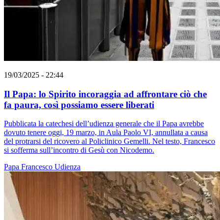
19/03/2025 - 22:44
Il Papa: lo Spirito incoraggia ad affrontare ciò che
fa paura, così possiamo essere liberati
Pubblicata la catechesi dell’udienza generale che il Papa avrebbe
dovuto tenere oggi, 19 marzo, in Aula Paolo VI, annullata a causa
del protrarsi del ricovero al Policlinico Gemelli. Nel testo, Francesco
si sofferma sull’incontro di Gesù con Nicodemo.
Papa Francesco
Udienza