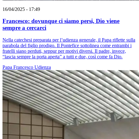
16/04/2025 - 17:49
Francesco: dovunque ci siamo persi, Dio viene
sempre a cercarci
Nella catechesi preparata per l’udienza generale, il Papa riflette sulla
parabola del figlio prodigo. Il Pontefice sottolinea come entrambi i
fratelli siano perduti, seppur per motivi diversi. Il padre, invece,
“lascia sempre la porta aperta” a tutti e due, così come fa Dio.
Papa Francesco
Udienza