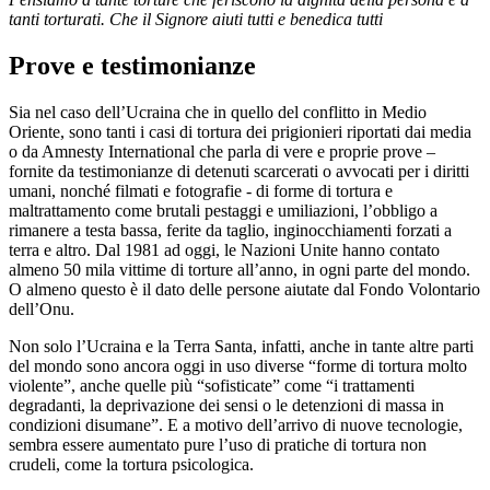
tanti torturati. Che il Signore aiuti tutti e benedica tutti
Prove e testimonianze
Sia nel caso dell’Ucraina che in quello del conflitto in Medio
Oriente, sono tanti i casi di tortura dei prigionieri riportati dai media
o da Amnesty International che parla di vere e proprie prove –
fornite da testimonianze di detenuti scarcerati o avvocati per i diritti
umani, nonché filmati e fotografie - di forme di tortura e
maltrattamento come brutali pestaggi e umiliazioni, l’obbligo a
rimanere a testa bassa, ferite da taglio, inginocchiamenti forzati a
terra e altro. Dal 1981 ad oggi, le Nazioni Unite hanno contato
almeno 50 mila vittime di torture all’anno, in ogni parte del mondo.
O almeno questo è il dato delle persone aiutate dal Fondo Volontario
dell’Onu.
Non solo l’Ucraina e la Terra Santa, infatti, anche in tante altre parti
del mondo sono ancora oggi in uso diverse “forme di tortura molto
violente”, anche quelle più “sofisticate” come “i trattamenti
degradanti, la deprivazione dei sensi o le detenzioni di massa in
condizioni disumane”. E a motivo dell’arrivo di nuove tecnologie,
sembra essere aumentato pure l’uso di pratiche di tortura non
crudeli, come la tortura psicologica.