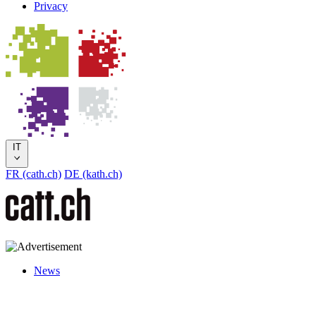
Privacy
IT
FR (cath.ch)
DE (kath.ch)
News