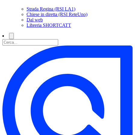
Strada Regina (RSI LA1)
Chiese in diretta (RSI ReteUno)
Dal web
Libreria SHORTCATT