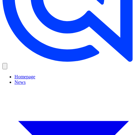
Homepage
News