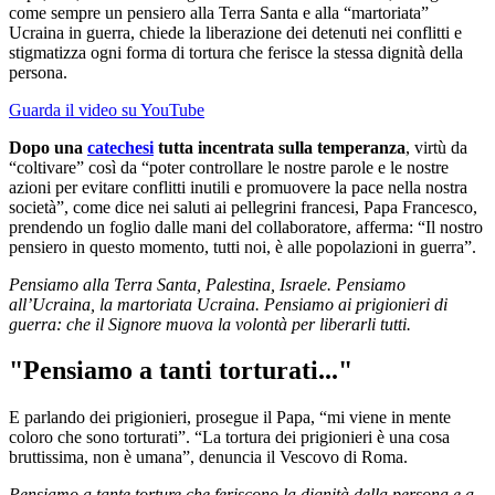
come sempre un pensiero alla Terra Santa e alla “martoriata”
Ucraina in guerra, chiede la liberazione dei detenuti nei conflitti e
stigmatizza ogni forma di tortura che ferisce la stessa dignità della
persona.
Guarda il video su YouTube
Dopo una
catechesi
tutta incentrata sulla temperanza
, virtù da
“coltivare” così da “poter controllare le nostre parole e le nostre
azioni per evitare conflitti inutili e promuovere la pace nella nostra
società”, come dice nei saluti ai pellegrini francesi, Papa Francesco,
prendendo un foglio dalle mani del collaboratore, afferma: “Il nostro
pensiero in questo momento, tutti noi, è alle popolazioni in guerra”.
Pensiamo alla Terra Santa, Palestina, Israele. Pensiamo
all’Ucraina, la martoriata Ucraina. Pensiamo ai prigionieri di
guerra: che il Signore muova la volontà per liberarli tutti.
"Pensiamo a tanti torturati..."
E parlando dei prigionieri, prosegue il Papa, “mi viene in mente
coloro che sono torturati”. “La tortura dei prigionieri è una cosa
bruttissima, non è umana”, denuncia il Vescovo di Roma.
Pensiamo a tante torture che feriscono la dignità della persona e a