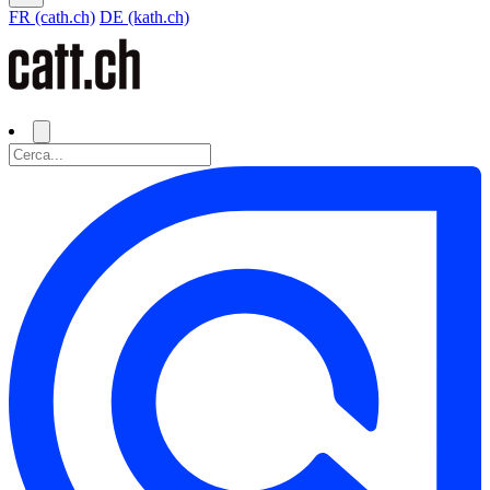
FR (cath.ch)
DE (kath.ch)