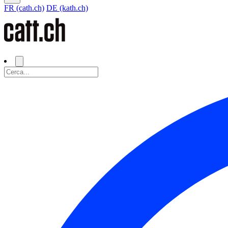
FR (cath.ch)
DE (kath.ch)