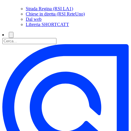
Strada Regina (RSI LA1)
Chiese in diretta (RSI ReteUno)
Dal web
Libreria SHORTCATT