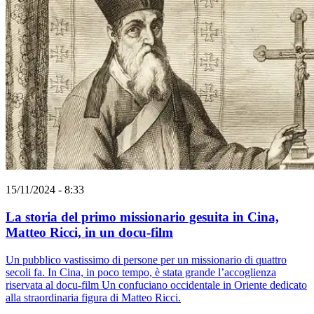
15/11/2024 - 8:33
La storia del primo missionario gesuita in Cina,
Matteo Ricci, in un docu-film
Un pubblico vastissimo di persone per un missionario di quattro
secoli fa. In Cina, in poco tempo, è stata grande l’accoglienza
riservata al docu-film Un confuciano occidentale in Oriente dedicato
alla straordinaria figura di Matteo Ricci.