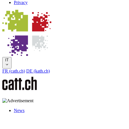
Privacy
IT
FR (cath.ch)
DE (kath.ch)
News