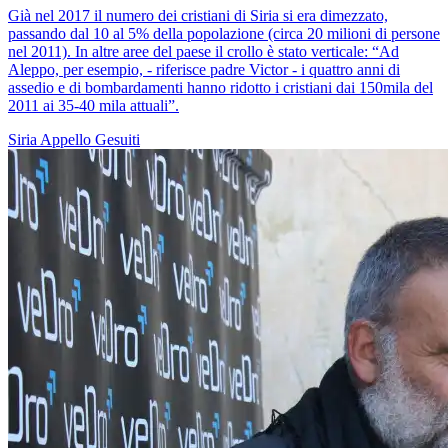
Già nel 2017 il numero dei cristiani di Siria si era dimezzato,
passando dal 10 al 5% della popolazione (circa 20 milioni di persone
nel 2011). In altre aree del paese il crollo è stato verticale: “Ad
Aleppo, per esempio, - riferisce padre Victor - i quattro anni di
assedio e di bombardamenti hanno ridotto i cristiani dai 150mila del
2011 ai 35-40 mila attuali”.
Siria
Appello
Gesuiti