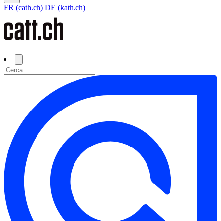
FR (cath.ch)
DE (kath.ch)