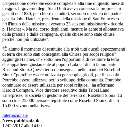
L’operazione dovrebbe essere completata alla fine di questo mese di
maggio. Il governo degli Stati Uniti aveva concesso la proprietà ai
gesuiti nel 1880, per chiese e cimiteri, secondo un video del padre
gesuita John Hatcher, presidente della missione di San Francesco.
“All'inizio della missione avevamo 23 stazioni missionarie - ricorda
p. Hatcher -. Ma nel corso degli anni, mentre la gente si allontanava
dalla prateria e dalla campagna, quelle chiese sono state chiuse
perché non più utilizzate".
"È giunto il momento di restituire alla tribù tutti quegli appezzamenti
di terra che sono stati consegnati alla Chiesa per scopi religiosi"
aggiunge Hatcher, che sottolinea l'opportunità di restituire la terra
che appartiene giustamente al popolo Lakota, di cui fanno parte i
Rosebud Sioux.Questa terra riconsegnata nelle mani dei Rosebud
Sioux "potrebbe essere utilizzata per scopi agricoli, per il pascolo.
Potrebbe essere utilizzata per lo sviluppo della comunità. Potrebbe
continuare ad essere utilizzata per scopi religiosi" ha affermato
Harold Compton, Vice direttore esecutivo della Tribal Land
Enterprises, la società di gestione del terreno di Rosebud Sioux. Ci
sono circa 25.000 persone registrate come Rosebud Sioux, di cui
15.000 vivono nella riserva.
Internazionale
News pubblicata il:
12/05/2017 alle 14:00