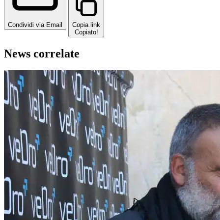
Condividi via Email
Copia link
Copiato!
News correlate