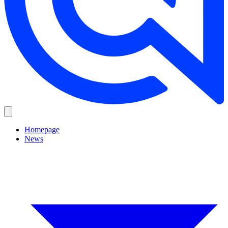
Homepage
News