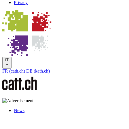
Privacy
IT
FR (cath.ch)
DE (kath.ch)
News