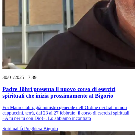
30/01/2025 - 7:39
Padre Jöhri presenta il nuovo corso di esercizi
spirituali che inizia prossimamente al Bigorio
Fra Mauro Jöhri, già ministro generale dell’Ordine dei frati minori
cappuccini, terrà, dal 23 al 27 febbraio, il corso di esercizi spirituali
«A tu per tu con Dio!». Lo abbiamo incontrato
Spiritualità
Preghiera
Bigorio