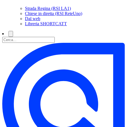
Strada Regina (RSI LA1)
Chiese in diretta (RSI ReteUno)
Dal web
Libreria SHORTCATT