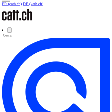
FR (cath.ch)
DE (kath.ch)