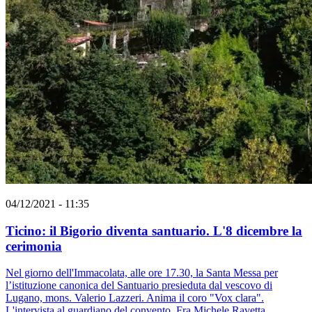
04/12/2021 - 11:35
Ticino: il Bigorio diventa santuario. L'8 dicembre la
cerimonia
Nel giorno dell'Immacolata, alle ore 17.30, la Santa Messa per
l’istituzione canonica del Santuario presieduta dal vescovo di
Lugano, mons. Valerio Lazzeri. Anima il coro "Vox clara".
L'intervista al guardiano del convento, Fra Michele Ravetta.