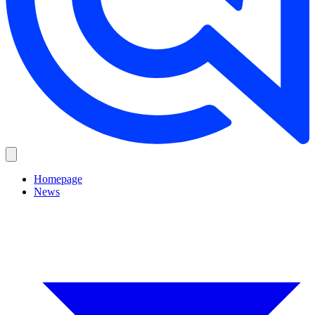
Homepage
News