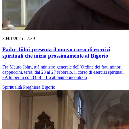
30/01/2025 - 7:39
Padre Jöhri presenta il nuovo corso di esercizi
spirituali che inizia prossimamente al Bigorio
Fra Mauro Jöhri, già ministro generale dell’Ordine dei frati minori
cappuccini, terrà, dal 23 al 27 febbraio, il corso di esercizi spirituali
«A tu per tu con Dio!». Lo abbiamo incontrato
Spiritualità
Preghiera
Bigorio