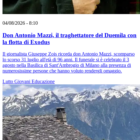
04/08/2026 - 8:10
Don Antonio Mazzi, il traghettatore del Duemila con
la flotta di Exodus
Il giornalista Giuseppe Zois ricorda don Antonio Mazzi, scomparso
lo scorso 31 luglio all'età di 96 anni. Il funerale si è celebrato il 3
agosto nella Basilica di Sant'Ambrogio di Milano alla presenza di
numerosissime persone che hanno voluto rendergli omaggio.
Lutto
Giovani
Educazione