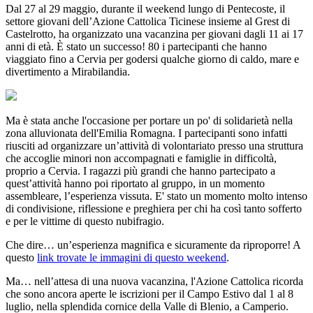
Dal 27 al 29 maggio, durante il weekend lungo di Pentecoste, il
settore giovani dell’Azione Cattolica Ticinese insieme al Grest di
Castelrotto, ha organizzato una vacanzina per giovani dagli 11 ai 17
anni di età. È stato un successo! 80 i partecipanti che hanno
viaggiato fino a Cervia per godersi qualche giorno di caldo, mare e
divertimento a Mirabilandia.
Ma è stata anche l'occasione per portare un po' di solidarietà nella
zona alluvionata dell'Emilia Romagna. I partecipanti sono infatti
riusciti ad organizzare un’attività di volontariato presso una struttura
che accoglie minori non accompagnati e famiglie in difficoltà,
proprio a Cervia. I ragazzi più grandi che hanno partecipato a
quest’attività hanno poi riportato al gruppo, in un momento
assembleare, l’esperienza vissuta. E' stato un momento molto intenso
di condivisione, riflessione e preghiera per chi ha così tanto sofferto
e per le vittime di questo nubifragio.
Che dire… un’esperienza magnifica e sicuramente da riproporre! A
questo
link trovate le immagini di questo weekend
.
Ma… nell’attesa di una nuova vacanzina, l'Azione Cattolica ricorda
che sono ancora aperte le iscrizioni per il Campo Estivo dal 1 al 8
luglio, nella splendida cornice della Valle di Blenio, a Camperio.