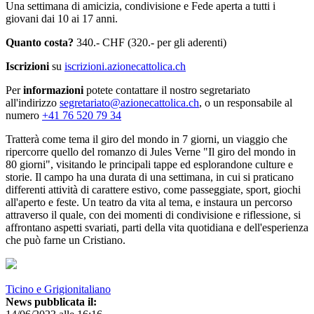
Una settimana di amicizia, condivisione e Fede aperta a tutti i
giovani dai 10 ai 17 anni.
Quanto costa?
340.- CHF (320.- per gli aderenti)
Iscrizioni
su
iscrizioni.azionecattolica.ch
Per
informazioni
potete contattare il nostro segretariato
all'indirizzo
segretariato@azionecattolica.ch
, o un responsabile al
numero
+41 76 520 79 34
Tratterà come tema il giro del mondo in 7 giorni, un viaggio che
ripercorre quello del romanzo di Jules Verne "Il giro del mondo in
80 giorni", visitando le principali tappe ed esplorandone culture e
storie. Il campo ha una durata di una settimana, in cui si praticano
differenti attività di carattere estivo, come passeggiate, sport, giochi
all'aperto e feste. Un teatro da vita al tema, e instaura un percorso
attraverso il quale, con dei momenti di condivisione e riflessione, si
affrontano aspetti svariati, parti della vita quotidiana e dell'esperienza
che può farne un Cristiano.
Ticino e Grigionitaliano
News pubblicata il: