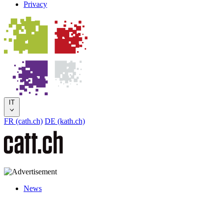
Privacy
IT
FR (cath.ch)
DE (kath.ch)
News