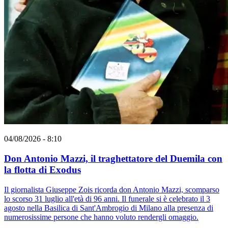
04/08/2026 - 8:10
Don Antonio Mazzi, il traghettatore del Duemila con
la flotta di Exodus
Il giornalista Giuseppe Zois ricorda don Antonio Mazzi, scomparso
lo scorso 31 luglio all'età di 96 anni. Il funerale si è celebrato il 3
agosto nella Basilica di Sant'Ambrogio di Milano alla presenza di
numerosissime persone che hanno voluto rendergli omaggio.