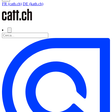
FR (cath.ch)
DE (kath.ch)