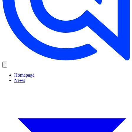
Homepage
News