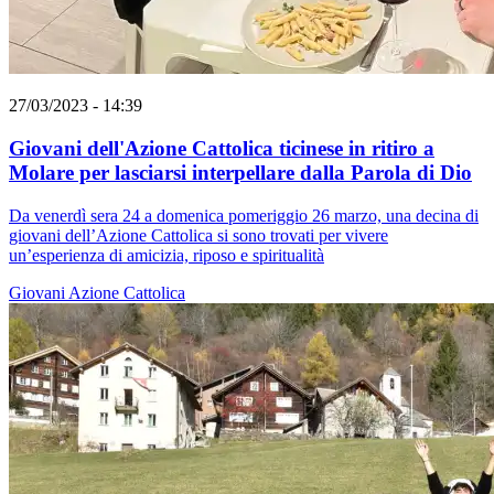
27/03/2023 - 14:39
Giovani dell'Azione Cattolica ticinese in ritiro a
Molare per lasciarsi interpellare dalla Parola di Dio
Da venerdì sera 24 a domenica pomeriggio 26 marzo, una decina di
giovani dell’Azione Cattolica si sono trovati per vivere
un’esperienza di amicizia, riposo e spiritualità
Giovani
Azione Cattolica