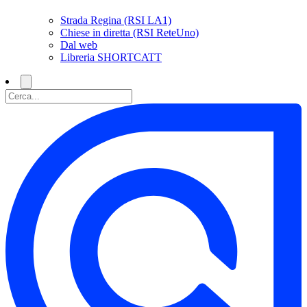
Strada Regina (RSI LA1)
Chiese in diretta (RSI ReteUno)
Dal web
Libreria SHORTCATT