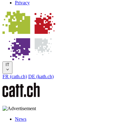
Privacy
IT
FR (cath.ch)
DE (kath.ch)
News