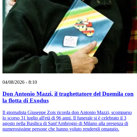
04/08/2026 - 8:10
Don Antonio Mazzi, il traghettatore del Duemila con
la flotta di Exodus
Il giornalista Giuseppe Zois ricorda don Antonio Mazzi, scomparso
lo scorso 31 luglio all'età di 96 anni. Il funerale si è celebrato il 3
agosto nella Basilica di Sant'Ambrogio di Milano alla presenza di
numerosissime persone che hanno voluto rendergli omaggio.