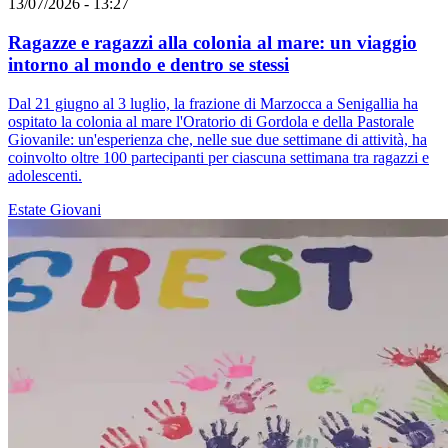
13/07/2026 - 13:27
Ragazze e ragazzi alla colonia al mare: un viaggio
intorno al mondo e dentro se stessi
Dal 21 giugno al 3 luglio, la frazione di Marzocca a Senigallia ha
ospitato la colonia al mare l'Oratorio di Gordola e della Pastorale
Giovanile: un'esperienza che, nelle sue due settimane di attività, ha
coinvolto oltre 100 partecipanti per ciascuna settimana tra ragazzi e
adolescenti.
Estate
Giovani