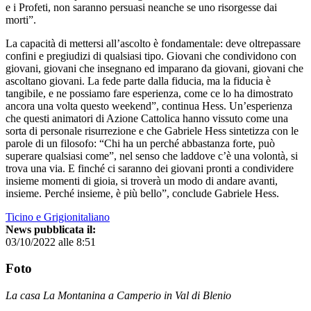
e i Profeti, non saranno persuasi neanche se uno risorgesse dai
morti”.
La capacità di mettersi all’ascolto è fondamentale: deve oltrepassare
confini e pregiudizi di qualsiasi tipo. Giovani che condividono con
giovani, giovani che insegnano ed imparano da giovani, giovani che
ascoltano giovani. La fede parte dalla fiducia, ma la fiducia è
tangibile, e ne possiamo fare esperienza, come ce lo ha dimostrato
ancora una volta questo weekend”, continua Hess. Un’esperienza
che questi animatori di Azione Cattolica hanno vissuto come una
sorta di personale risurrezione e che Gabriele Hess sintetizza con le
parole di un filosofo: “Chi ha un perché abbastanza forte, può
superare qualsiasi come”, nel senso che laddove c’è una volontà, si
trova una via. E finché ci saranno dei giovani pronti a condividere
insieme momenti di gioia, si troverà un modo di andare avanti,
insieme. Perché insieme, è più bello”, conclude Gabriele Hess.
Ticino e Grigionitaliano
News pubblicata il:
03/10/2022 alle 8:51
Foto
La casa La Montanina a Camperio in Val di Blenio