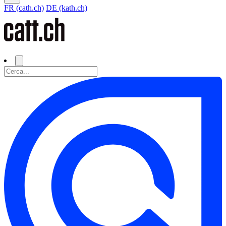
FR (cath.ch)
DE (kath.ch)