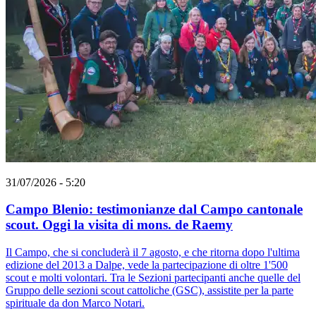
31/07/2026 - 5:20
Campo Blenio: testimonianze dal Campo cantonale
scout. Oggi la visita di mons. de Raemy
Il Campo, che si concluderà il 7 agosto, e che ritorna dopo l'ultima
edizione del 2013 a Dalpe, vede la partecipazione di oltre 1'500
scout e molti volontari. Tra le Sezioni partecipanti anche quelle del
Gruppo delle sezioni scout cattoliche (GSC), assistite per la parte
spirituale da don Marco Notari.