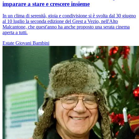
imparare a stare e crescere insieme
In un clima di serenità, gioia e condivisione si è svolta dal 30 giugno
al 10 luglio la seconda edizione del Grest a Vezio, nell'Alto
Malcantone, che quest'anno ha anche proposto una serata cinema
aperta a tutti.
Estate
Giovani
Bambini