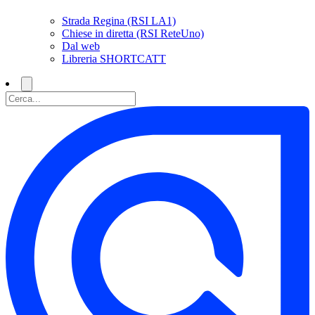
Strada Regina (RSI LA1)
Chiese in diretta (RSI ReteUno)
Dal web
Libreria SHORTCATT