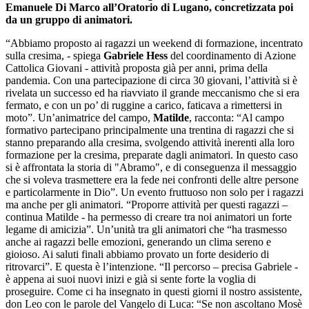
Emanuele Di Marco all’Oratorio di Lugano, concretizzata poi
da un gruppo di animatori.
“Abbiamo proposto ai ragazzi un weekend di formazione, incentrato
sulla cresima, - spiega
Gabriele Hess
del coordinamento di Azione
Cattolica Giovani - attività proposta già per anni, prima della
pandemia. Con una partecipazione di circa 30 giovani, l’attività si è
rivelata un successo ed ha riavviato il grande meccanismo che si era
fermato, e con un po’ di ruggine a carico, faticava a rimettersi in
moto”. Un’animatrice del campo,
Matilde
, racconta: “Al campo
formativo partecipano principalmente una trentina di ragazzi che si
stanno preparando alla cresima, svolgendo attività inerenti alla loro
formazione per la cresima, preparate dagli animatori. In questo caso
si è affrontata la storia di "Abramo", e di conseguenza il messaggio
che si voleva trasmettere era la fede nei confronti delle altre persone
e particolarmente in Dio”. Un evento fruttuoso non solo per i ragazzi
ma anche per gli animatori. “Proporre attività per questi ragazzi –
continua Matilde - ha permesso di creare tra noi animatori un forte
legame di amicizia”. Un’unità tra gli animatori che “ha trasmesso
anche ai ragazzi belle emozioni, generando un clima sereno e
gioioso. Ai saluti finali abbiamo provato un forte desiderio di
ritrovarci”. E questa è l’intenzione. “Il percorso – precisa Gabriele -
è appena ai suoi nuovi inizi e già si sente forte la voglia di
proseguire. Come ci ha insegnato in questi giorni il nostro assistente,
don Leo con le parole del Vangelo di Luca: “Se non ascoltano Mosè