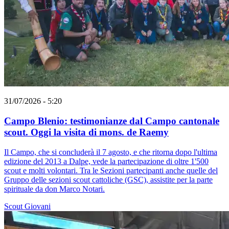
31/07/2026 - 5:20
Campo Blenio: testimonianze dal Campo cantonale
scout. Oggi la visita di mons. de Raemy
Il Campo, che si concluderà il 7 agosto, e che ritorna dopo l'ultima
edizione del 2013 a Dalpe, vede la partecipazione di oltre 1'500
scout e molti volontari. Tra le Sezioni partecipanti anche quelle del
Gruppo delle sezioni scout cattoliche (GSC), assistite per la parte
spirituale da don Marco Notari.
Scout
Giovani