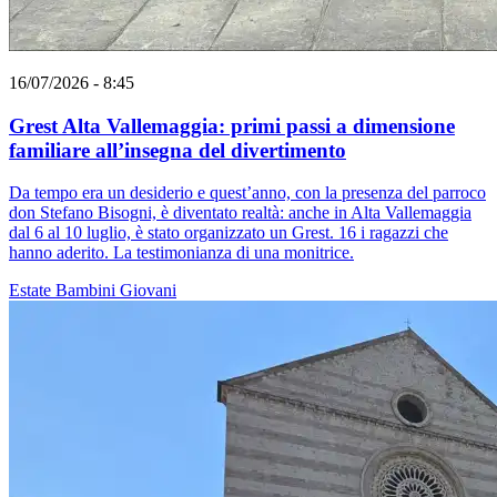
16/07/2026 - 8:45
Grest Alta Vallemaggia: primi passi a dimensione
familiare all’insegna del divertimento
Da tempo era un desiderio e quest’anno, con la presenza del parroco
don Stefano Bisogni, è diventato realtà: anche in Alta Vallemaggia
dal 6 al 10 luglio, è stato organizzato un Grest. 16 i ragazzi che
hanno aderito. La testimonianza di una monitrice.
Estate
Bambini
Giovani