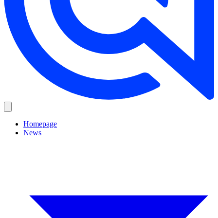
Homepage
News