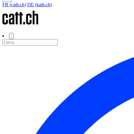
FR (cath.ch)
DE (kath.ch)