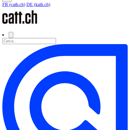
FR (cath.ch)
DE (kath.ch)