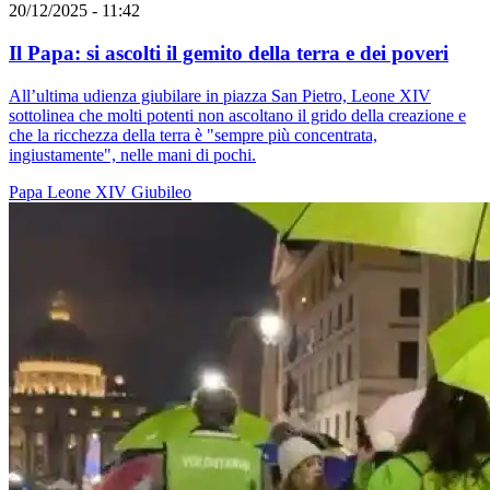
20/12/2025 - 11:42
Il Papa: si ascolti il gemito della terra e dei poveri
All’ultima udienza giubilare in piazza San Pietro, Leone XIV
sottolinea che molti potenti non ascoltano il grido della creazione e
che la ricchezza della terra è "sempre più concentrata,
ingiustamente", nelle mani di pochi.
Papa Leone XIV
Giubileo