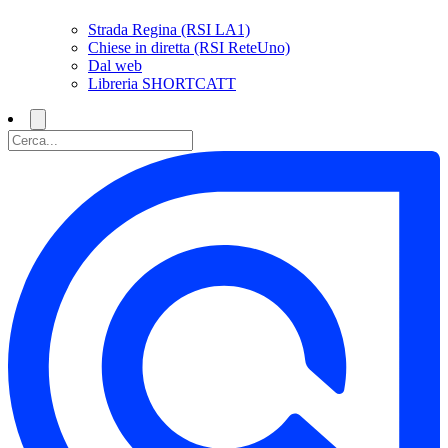
Strada Regina (RSI LA1)
Chiese in diretta (RSI ReteUno)
Dal web
Libreria SHORTCATT