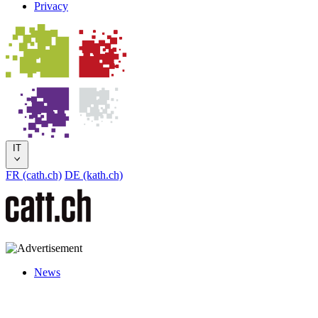
Privacy
IT
FR (cath.ch)
DE (kath.ch)
News