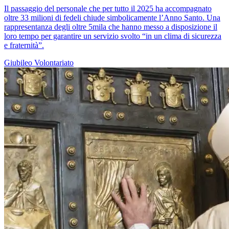
Il passaggio del personale che per tutto il 2025 ha accompagnato
oltre 33 milioni di fedeli chiude simbolicamente l’Anno Santo. Una
rappresentanza degli oltre 5mila che hanno messo a disposizione il
loro tempo per garantire un servizio svolto “in un clima di sicurezza
e fraternità”.
Giubileo
Volontariato