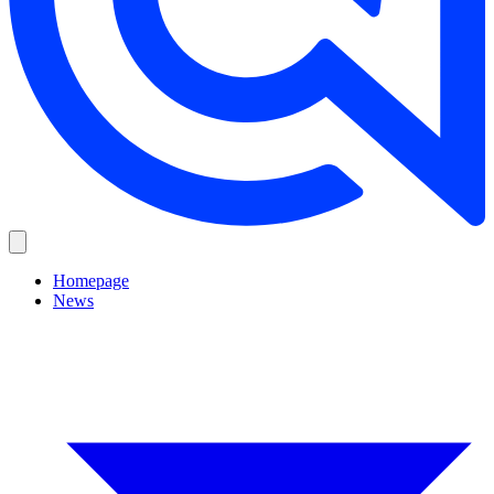
Homepage
News