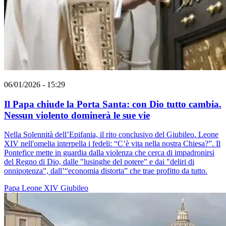
06/01/2026 - 15:29
Il Papa chiude la Porta Santa: con Dio tutto cambia.
Nessun violento dominerà le sue vie
Nella Solennità dell’Epifania, il rito conclusivo del Giubileo. Leone
XIV nell'omelia interpella i fedeli: “C’è vita nella nostra Chiesa?”. Il
Pontefice mette in guardia dalla violenza che cerca di impadronirsi
del Regno di Dio, dalle "lusinghe del potere" e dai "deliri di
onnipotenza", dall’“economia distorta” che trae profitto da tutto.
Papa Leone XIV
Giubileo