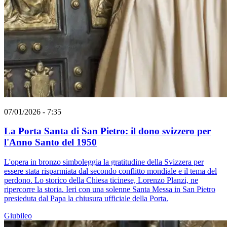
07/01/2026 - 7:35
La Porta Santa di San Pietro: il dono svizzero per
l'Anno Santo del 1950
L'opera in bronzo simboleggia la gratitudine della Svizzera per
essere stata risparmiata dal secondo conflitto mondiale e il tema del
perdono. Lo storico della Chiesa ticinese, Lorenzo Planzi, ne
ripercorre la storia. Ieri con una solenne Santa Messa in San Pietro
presieduta dal Papa la chiusura ufficiale della Porta.
Giubileo