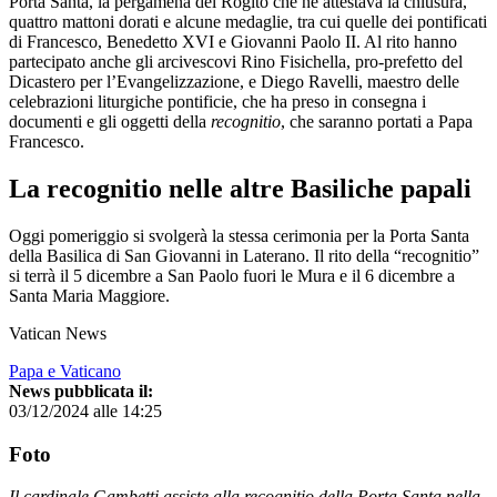
Porta Santa, la pergamena del Rogito che ne attestava la chiusura,
quattro mattoni dorati e alcune medaglie, tra cui quelle dei pontificati
di Francesco, Benedetto XVI e Giovanni Paolo II. Al rito hanno
partecipato anche gli arcivescovi Rino Fisichella, pro-prefetto del
Dicastero per l’Evangelizzazione, e Diego Ravelli, maestro delle
celebrazioni liturgiche pontificie, che ha preso in consegna i
documenti e gli oggetti della
recognitio
, che saranno portati a Papa
Francesco.
La recognitio nelle altre Basiliche papali
Oggi pomeriggio si svolgerà la stessa cerimonia per la Porta Santa
della Basilica di San Giovanni in Laterano. Il rito della “recognitio”
si terrà il 5 dicembre a San Paolo fuori le Mura e il 6 dicembre a
Santa Maria Maggiore.
Vatican News
Papa e Vaticano
News pubblicata il:
03/12/2024 alle 14:25
Foto
Il cardinale Gambetti assiste alla recognitio della Porta Santa nella