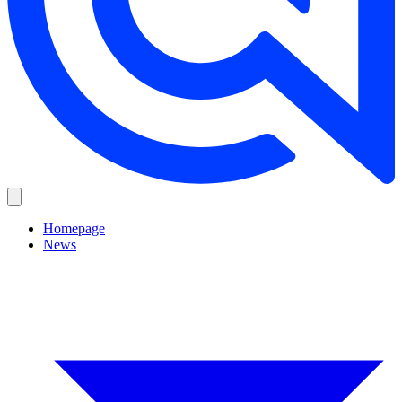
Homepage
News