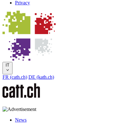
Privacy
IT
FR (cath.ch)
DE (kath.ch)
News