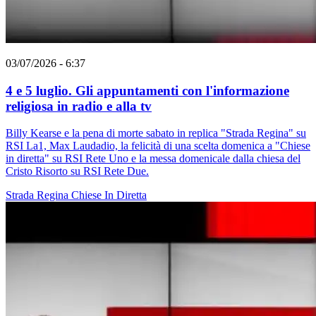
03/07/2026 - 6:37
4 e 5 luglio. Gli appuntamenti con l'informazione
religiosa in radio e alla tv
Billy Kearse e la pena di morte sabato in replica "Strada Regina" su
RSI La1, Max Laudadio, la felicità di una scelta domenica a "Chiese
in diretta" su RSI Rete Uno e la messa domenicale dalla chiesa del
Cristo Risorto su RSI Rete Due.
Strada Regina
Chiese In Diretta