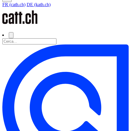
FR (cath.ch)
DE (kath.ch)