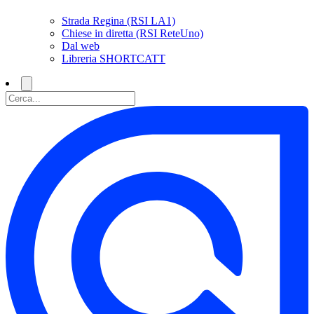
Strada Regina (RSI LA1)
Chiese in diretta (RSI ReteUno)
Dal web
Libreria SHORTCATT