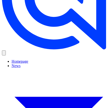
Homepage
News