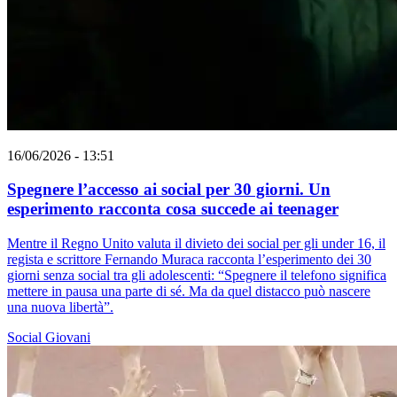
16/06/2026 - 13:51
Spegnere l’accesso ai social per 30 giorni. Un
esperimento racconta cosa succede ai teenager
Mentre il Regno Unito valuta il divieto dei social per gli under 16, il
regista e scrittore Fernando Muraca racconta l’esperimento dei 30
giorni senza social tra gli adolescenti: “Spegnere il telefono significa
mettere in pausa una parte di sé. Ma da quel distacco può nascere
una nuova libertà”.
Social
Giovani