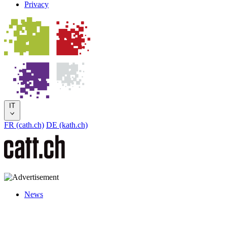
Privacy
IT
FR (cath.ch)
DE (kath.ch)
News