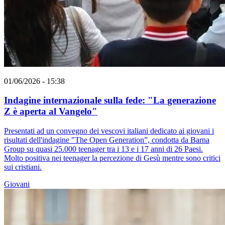
01/06/2026 - 15:38
Indagine internazionale sulla fede: "La generazione
Z è aperta al Vangelo"
Presentati ad un convegno dei vescovi italiani dedicato ai giovani i
risultati dell'indagine "The Open Generation”, condotta da Barna
Group su quasi 25.000 teenager tra i 13 e i 17 anni di 26 Paesi.
Molto positiva nei teenager la percezione di Gesù mentre sono critici
sui cristiani.
Giovani