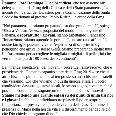
Panama, José Domingo Ulloa Mendieta
, che ieri assieme alla
delegazione per la Gmg della Chiesa e dello Stato panamense, ha
incontrato i vertici del Dicastero per la Comunicazione della Santa
Sede e ha donato al prefetto, Paolo Ruffini, la croce della Gmg.
“Noi panamensi ci stiamo preparando su due grandi realtà”, spiega
Ulloa a Vatican News, a proposito del modo in cui la gente di
Panama,
e soprattutto i giovani
, stanno aspettando Francesco:
“Innanzitutto stiamo aprendo le porte delle nostre case affinché le
nostre famiglie possano vivere l’esperienza di scoprire in ogni
pellegrino che arriva lo stesso Gesù. Stiamo preparando inoltre tutta
l’infrastruttura per accogliere le migliaia e migliaia di pellegrini che
verranno da più di 190 Paesi dei 5 continenti”.
La “grande aspettativa” dei giovani – prosegue l’arcivescovo, che è
presidente del Comitato organizzatore della Gmg 2019 – “è che si
arricchiscano spiritualmente e al tempo stesso arricchiscano i fratelli
che verranno. Ciò che viviamo in questa gioiosa attesa è il poter
condividere davvero gli stessi ideali, lo stesso sogno, e vedere che è
possibile continuare a sognare un mondo e una Chiesa nuova!
Stiamo mettendo una grande enfasi su dei punti di unità tra noi
e i giovani
e abbiamo individuato tre pilastri: il poter scoprire
l’importanza di preservare e prenderci cura della Casa Comune, la
presenza di Maria nella nostra vita e il discernimento per capire ciò
che Dio chiede ad ognuno di noi”.