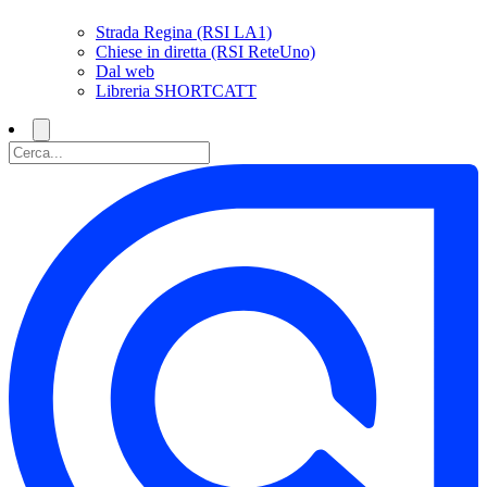
Strada Regina (RSI LA1)
Chiese in diretta (RSI ReteUno)
Dal web
Libreria SHORTCATT