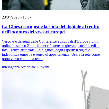
23/04/2026 - 13:57
La Chiesa europea e la sfida del digitale al centro
dell'incontro dei vescovi europei
Vescovi e delegati delle Conferenze episcopali d’Europa riuniti
online lo scorso 21 aprile per riflettere su giovani, social media e
intelligenza artificiale. La diagnosi degli esperti: il digitale
indebolisce empatia e senso di appartenenza. Usare la rete come
porta verso comunità reali.
Intelligenza Artificiale
Giovani