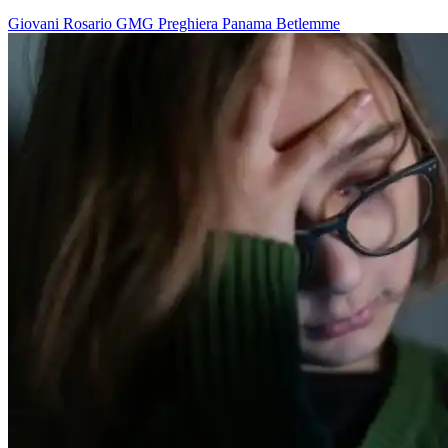
Giovani
Rosario
GMG
Preghiera
Panama
Betlemme