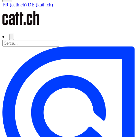
FR (cath.ch)
DE (kath.ch)