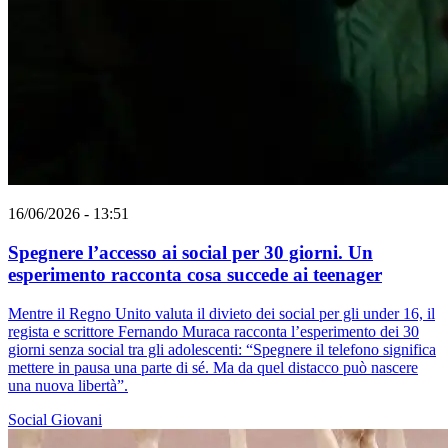
16/06/2026 - 13:51
Spegnere l’accesso ai social per 30 giorni. Un
esperimento racconta cosa succede ai teenager
Mentre il Regno Unito valuta il divieto dei social per gli under 16, il
regista e scrittore Fernando Muraca racconta l’esperimento dei 30
giorni senza social tra gli adolescenti: “Spegnere il telefono significa
mettere in pausa una parte di sé. Ma da quel distacco può nascere
una nuova libertà”.
Social
Giovani