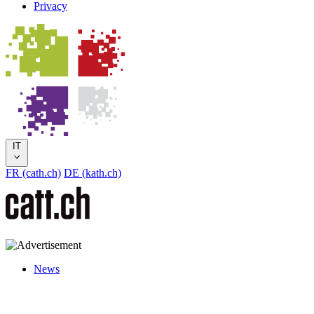
Privacy
IT
FR (cath.ch)
DE (kath.ch)
News