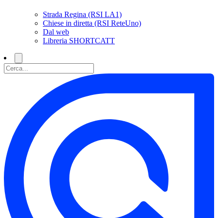
Strada Regina (RSI LA1)
Chiese in diretta (RSI ReteUno)
Dal web
Libreria SHORTCATT