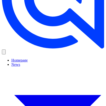
Homepage
News