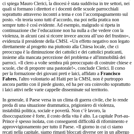
ci spiega Mauro Clerici, la diocesi è stata suddivisa in tre settori, nei
quali si formano i direttori e i docenti delle scuole parrocchiali
soprattutto attraverso incontri a tema e con l’accompagnamento sul
posto. «In teoria sono tutti d’accordo, ma poi nella pratica non
sempre tutto è così evidente. Ad esempio, malgrado si ripeta in
continuazione che l’educazione non ha nulla a che vedere con la
violenza, in alcuni casi si ricorre invece ancora all’uso del frustino»,
evidenzia il presidente della CMSI. «Un effetto negativo non legato
direttamente al progetto ma piuttosto alla Chiesa locale, che ci
preoccupa è la diminuzione dei cattolici e dei cattolici praticanti,
insieme alla mancata percezione del problema e all'immobilità dei
parroci. «Il clero a volte sembra più preoccupato di costruire chiese e
scuole, che di proporre una pastorale!», conclude Clerici. Il corso
per la formazione dei giovani preti e laici, affidato a
Francisco
Fabres
, l'altro volontario ad Haiti per la CMSI, non è purtroppo
ancora partito con il piede giusto, ed ha per ora coinvolto soprattutto
i laici attivi nelle varie cappelle disseminate sul territorio.
In generale, il Paese versa in un clima di guerra civile, che lo rende
preda di una situazione drammatica, prigioniero di violenza,
instabilità politica, sociale e povertà. Non c’è lavoro, la
disoccupazione è forte, il costo della vita è alto. La capitale Port-au-
Prince è spesso isolata, con conseguenti difficoltà di rifornimento e
approvvigionamento per tutto il Paese. «Il giorno in cui ci siamo
recati nella capitale, siamo rimasti bloccati diverse ore in un albergo