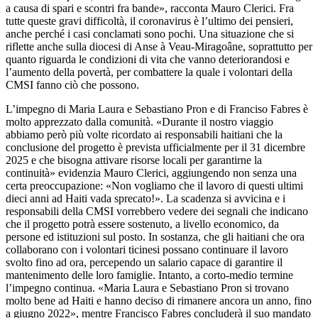
a causa di spari e scontri fra bande», racconta Mauro Clerici. Fra
tutte queste gravi difficoltà, il coronavirus è l’ultimo dei pensieri,
anche perché i casi conclamati sono pochi. Una situazione che si
riflette anche sulla diocesi di Anse à Veau-Miragoâne, soprattutto per
quanto riguarda le condizioni di vita che vanno deteriorandosi e
l’aumento della povertà, per combattere la quale i volontari della
CMSI fanno ciò che possono.
L’impegno di Maria Laura e Sebastiano Pron e di Franciso Fabres è
molto apprezzato dalla comunità. «Durante il nostro viaggio
abbiamo però più volte ricordato ai responsabili haitiani che la
conclusione del progetto è prevista ufficialmente per il 31 dicembre
2025 e che bisogna attivare risorse locali per garantirne la
continuità» evidenzia Mauro Clerici, aggiungendo non senza una
certa preoccupazione: «Non vogliamo che il lavoro di questi ultimi
dieci anni ad Haiti vada sprecato!». La scadenza si avvicina e i
responsabili della CMSI vorrebbero vedere dei segnali che indicano
che il progetto potrà essere sostenuto, a livello economico, da
persone ed istituzioni sul posto. In sostanza, che gli haitiani che ora
collaborano con i volontari ticinesi possano continuare il lavoro
svolto fino ad ora, percependo un salario capace di garantire il
mantenimento delle loro famiglie. Intanto, a corto-medio termine
l’impegno continua. «Maria Laura e Sebastiano Pron si trovano
molto bene ad Haiti e hanno deciso di rimanere ancora un anno, fino
a giugno 2022», mentre Francisco Fabres concluderà il suo mandato