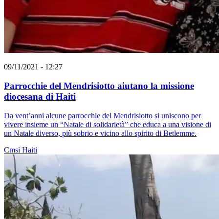
09/11/2021 - 12:27
Parrocchie del Mendrisiotto aiutano la missione
diocesana di Haiti
Da vent’anni alcune parrocchie del Mendrisiotto si uniscono per
vivere insieme un “Natale di solidarietà” che educa a una visione di
un Natale diverso, più sobrio e vicino allo spirito di Betlemme.
Cmsi
Haiti