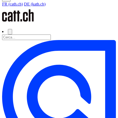
FR (cath.ch)
DE (kath.ch)