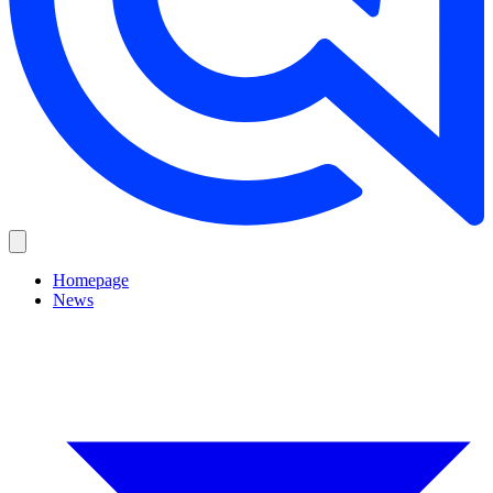
Homepage
News