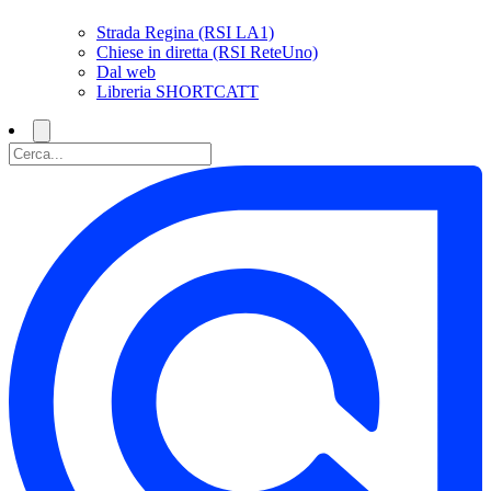
Strada Regina (RSI LA1)
Chiese in diretta (RSI ReteUno)
Dal web
Libreria SHORTCATT