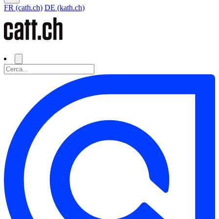
FR (cath.ch)
DE (kath.ch)