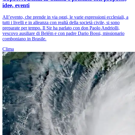
idee, eventi
All’evento, che prende in via oggi, le varie espressioni ecclesiali, a
tutti i livelli e in alleanza con realtà della società civile, si sono
preparate per tempo. Il Sir ha parlato con don Paolo Andriolli,
vescovo ausiliare di Belém e con padre Dario Bossi, missionario
comboniano in Brasile.
Clima