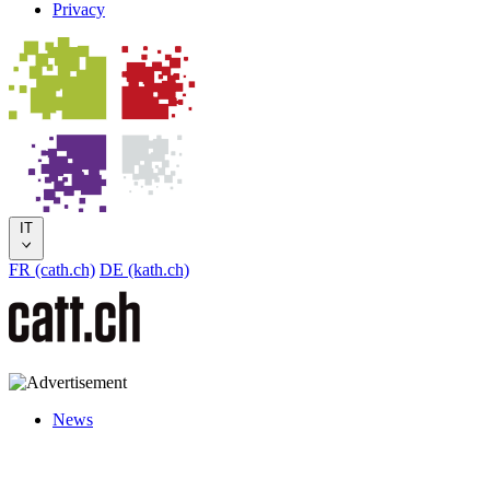
Privacy
IT
FR (cath.ch)
DE (kath.ch)
News