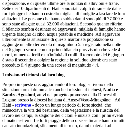
disperazione, è di queste ultime ore la notizia di alluvioni e frane.
Sette dei 10 dipartimenti di Haiti sono stati colpiti duramente dalle
forti piogge che hanno costretto migliaia di famiglie a lasciare le loro
abitazioni. Le persone che hanno subito danni sono più di 37.000 e
sono state allagate quasi 32.000 abitazioni. Secondo quanto riferito,
il bilancio sembra destinato ad aggravarsi, migliaia di famiglie hanno
urgente bisogno di cibo, acqua potabile e medicine. Ad aggravare
ulteriormente la situazione di questa martoriata popolazione si
aggiunge un altro terremoto di magnitudo 5.5 registrato nella notte
del 6 giugno scorso con un primo bilancio provvisorio che vede 4
morti, numerosi feriti e un'infinità di crolli. Il terremoto del 6 giugno
è stato il secondo a colpire la regione in soli due giorni: era stato
preceduto il 4 giugno da una scossa di magnitudo 4,4.
I missionari ticinesi dal loro blog
Proprio in queste ore, aggiornando il loro blog, scrivono della
situazione ormai drammatica anche i missionari ticinesi,
Nadia e
Sandro Agustoni
, attivi nel progetto promosso dalla Diocesi di
Lugano presso la diocesi haitiana di Anse-àVeau-Miragoâne: "Ad
Haiti -
scrivono
- dopo un lungo periodo di forte siccità, che
minacciava la vita del bestiame, della vegetazione e la riuscita del
lavoro nei campi, la stagione dei cicloni è iniziata con i primi eventi
climatici estremi. Le forti piogge delle scorse settimane hanno infatti
causato inondazioni, slittamenti di terreno, danni materiali ad