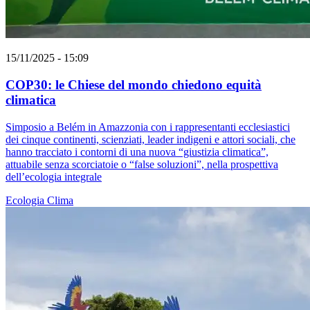
15/11/2025 - 15:09
COP30: le Chiese del mondo chiedono equità
climatica
Simposio a Belém in Amazzonia con i rappresentanti ecclesiastici
dei cinque continenti, scienziati, leader indigeni e attori sociali, che
hanno tracciato i contorni di una nuova “giustizia climatica”,
attuabile senza scorciatoie o “false soluzioni”, nella prospettiva
dell’ecologia integrale
Ecologia
Clima