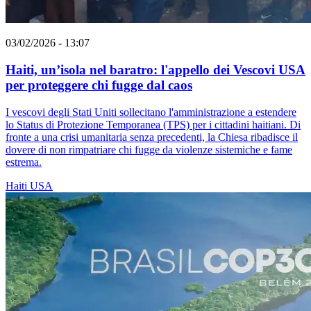
03/02/2026 - 13:07
Haiti, un’isola nel baratro: l'appello dei Vescovi USA
per proteggere chi fugge dal caos
I vescovi degli Stati Uniti sollecitano l'amministrazione a estendere
lo Status di Protezione Temporanea (TPS) per i cittadini haitiani. Di
fronte a una crisi umanitaria senza precedenti, la Chiesa ribadisce il
dovere di non rimpatriare chi fugge da violenze sistemiche e fame
estrema.
Haiti
USA