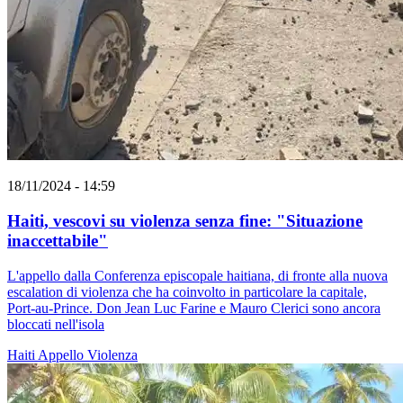
18/11/2024 - 14:59
Haiti, vescovi su violenza senza fine: "Situazione
inaccettabile"
L'appello dalla Conferenza episcopale haitiana, di fronte alla nuova
escalation di violenza che ha coinvolto in particolare la capitale,
Port-au-Prince. Don Jean Luc Farine e Mauro Clerici sono ancora
bloccati nell'isola
Haiti
Appello
Violenza