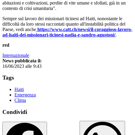
abitazioni e coltivazioni, perdite di vite umane e sfollati, già in un
contesto di crisi umanitaria".
Sempre sul lavoro dei missionari ticinesi ad Haiti, nonostante le
difficoltà da loro stessi raccontati quanto all'instabilità politica del
Paese, vedi anche
https://www.catt.ch/newsi/il-coraggioso-lavoro-
ad-haiti-dei-missionari-ticinesi-nadia-e-sandro-agustoni/
.
red
Internazionale
News pubblicata il:
16/06/2023 alle 9:43
Tags
Haiti
Emergenza
Clima
Condividi