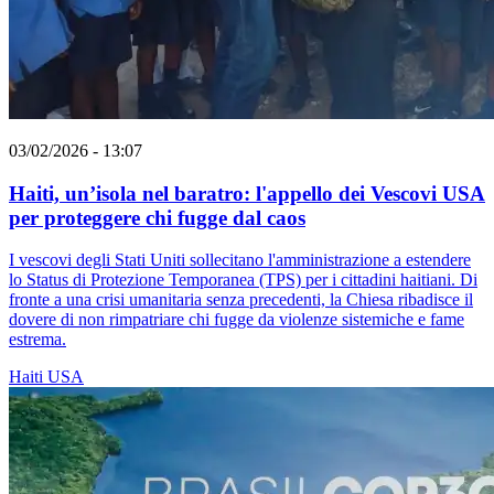
03/02/2026 - 13:07
Haiti, un’isola nel baratro: l'appello dei Vescovi USA
per proteggere chi fugge dal caos
I vescovi degli Stati Uniti sollecitano l'amministrazione a estendere
lo Status di Protezione Temporanea (TPS) per i cittadini haitiani. Di
fronte a una crisi umanitaria senza precedenti, la Chiesa ribadisce il
dovere di non rimpatriare chi fugge da violenze sistemiche e fame
estrema.
Haiti
USA