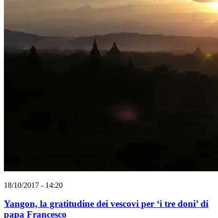
18/10/2017 - 14:20
Yangon, la gratitudine dei vescovi per ‘i tre doni’ di
papa Francesco