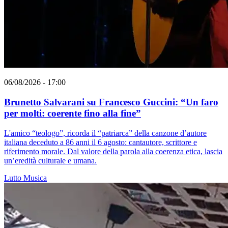
06/08/2026 - 17:00
Brunetto Salvarani su Francesco Guccini: “Un faro
per molti: coerente fino alla fine”
L'amico “teologo”, ricorda il “patriarca” della canzone d’autore
italiana deceduto a 86 anni il 6 agosto: cantautore, scrittore e
riferimento morale. Dal valore della parola alla coerenza etica, lascia
un’eredità culturale e umana.
Lutto
Musica