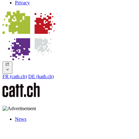
Privacy
IT
FR (cath.ch)
DE (kath.ch)
News