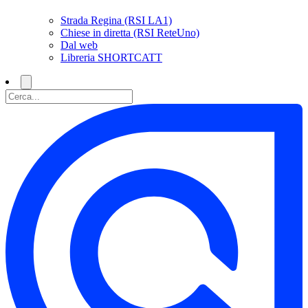
Strada Regina (RSI LA1)
Chiese in diretta (RSI ReteUno)
Dal web
Libreria SHORTCATT