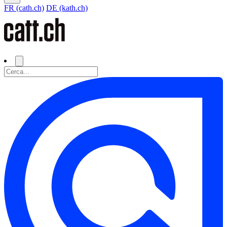
FR (cath.ch)
DE (kath.ch)