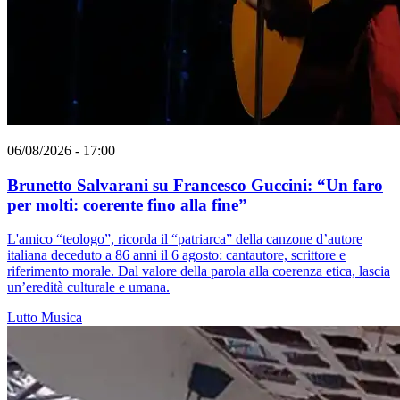
06/08/2026 - 17:00
Brunetto Salvarani su Francesco Guccini: “Un faro
per molti: coerente fino alla fine”
L'amico “teologo”, ricorda il “patriarca” della canzone d’autore
italiana deceduto a 86 anni il 6 agosto: cantautore, scrittore e
riferimento morale. Dal valore della parola alla coerenza etica, lascia
un’eredità culturale e umana.
Lutto
Musica