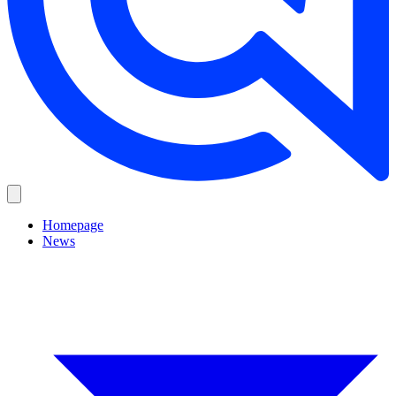
Homepage
News