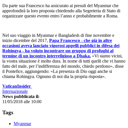
Da parte sua Francesco ha assicurato ai presuli del Myanmar che
approfondirà la loro proposta chiedendo alla Segreteria di Stato di
organizzare questo evento entro l’anno e probabilmente a Roma.
Nel suo viaggio in Myanmar e Bangladesh di fine novembre e
inizio dicembre del 2017,
Papa Francesco - che già in altre
occasioni aveva lanciato vigorosi appelli pubblici in difesa dei
Rohingya - ha voluto incontrare un gruppo di profughi al
termine di un incontro interreligioso a Dhaka.
«Vi siamo vicini,
la vostra situazione è molto dura. In nome di tutti quelli che vi hanno
fatto del male, per l’indifferenza del mondo, chiedo perdono», disse
il Pontefice, aggiungendo: «La presenza di Dio oggi anche si
chiama Rohingya. Ognuno di noi dia la propria risposta».
VaticanInsider
Internazionale
News pubblicata il:
11/05/2018 alle 10:00
Tags
Myanmar