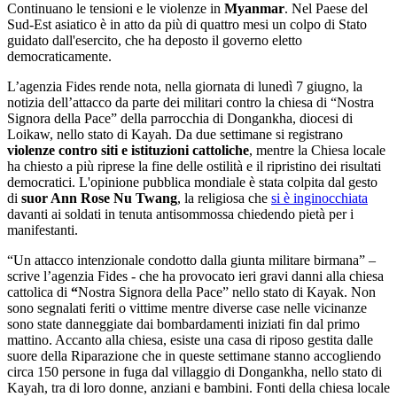
Continuano le tensioni e le violenze in
Myanmar
. Nel Paese del
Sud-Est asiatico è in atto da più di quattro mesi un colpo di Stato
guidato dall'esercito, che ha deposto il governo eletto
democraticamente.
L’agenzia Fides rende nota, nella giornata di lunedì 7 giugno, la
notizia dell’attacco da parte dei militari contro la chiesa di “Nostra
Signora della Pace” della parrocchia di Dongankha, diocesi di
Loikaw, nello stato di Kayah. Da due settimane si registrano
violenze contro siti e istituzioni cattoliche
, mentre la Chiesa locale
ha chiesto a più riprese la fine delle ostilità e il ripristino dei risultati
democratici. L'opinione pubblica mondiale è stata colpita dal gesto
di
suor Ann Rose Nu Twang
, la religiosa che
si è inginocchiata
davanti ai soldati in tenuta antisommossa chiedendo pietà per i
manifestanti.
“Un attacco intenzionale condotto dalla giunta militare birmana” –
scrive l’agenzia Fides - che ha provocato ieri gravi danni alla chiesa
cattolica di
“
Nostra Signora della Pace” nello stato di Kayak. Non
sono segnalati feriti o vittime mentre diverse case nelle vicinanze
sono state danneggiate dai bombardamenti iniziati fin dal primo
mattino. Accanto alla chiesa, esiste una casa di riposo gestita dalle
suore della Riparazione che in queste settimane stanno accogliendo
circa 150 persone in fuga dal villaggio di Dongankha, nello stato di
Kayah, tra di loro donne, anziani e bambini. Fonti della chiesa locale