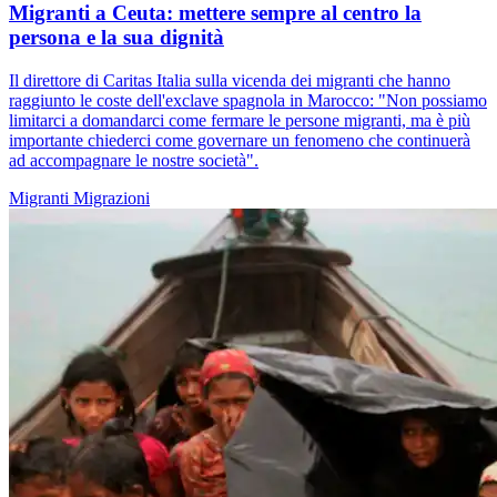
Migranti a Ceuta: mettere sempre al centro la
persona e la sua dignità
Il direttore di Caritas Italia sulla vicenda dei migranti che hanno
raggiunto le coste dell'exclave spagnola in Marocco: "Non possiamo
limitarci a domandarci come fermare le persone migranti, ma è più
importante chiederci come governare un fenomeno che continuerà
ad accompagnare le nostre società".
Migranti
Migrazioni