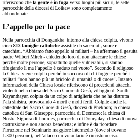
riferiscono che
la gente è in fuga
verso luoghi più sicuri, le sette
parrocchie della diocesi di Loikaw sono completamente
abbandonate.
L’appello per la pace
Nella parrocchia di Dongankha, intorno alla chiesa colpita, vivono
circa
812 famiglie cattoliche
assistite da sacerdoti, suore e
catechisti. “Abbiamo fatto appello ai militari – ha affermato il gesuita
padre Wilbert Mireh - chiedendo loro di non attaccare le chiese
perché molte persone, soprattutto quelle vulnerabili, si stanno
rifugiando lì ma l’appello è caduto nel vuoto”. Secondo il religioso
la Chiesa viene colpita perché in soccorso di chi fugge e perché i
militari “non hanno più un briciolo di umanità o di cuore”. Intanto
informazioni della Chiesa locale riferiscono di precedenti attacchi
violenti nella chiesa del Sacro Cuore di Gesù, villaggio di South
Kayanthayar, colpita da un colpo di artiglieria che ne ha distrutta
l’ala sinistra, provocando 4 morti e molti feriti. Colpite anche la
cattedrale del Sacro Cuore di Gesù, diocesi di Phekhon; la chiesa
cattolica di San Giuseppe, parrocchia di Deemoso; la chiesa di
Nostra Signora di Lourdes, parrocchia di Domyalay, chiesa di nuova
costruzione e non ancora benedetta; e infine è da ricordare
l’irruzione nel Seminario maggiore intermedio (dove si trovano
1.300 persone), nell’attacco un volontario è rimasto ucciso.