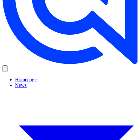
Homepage
News