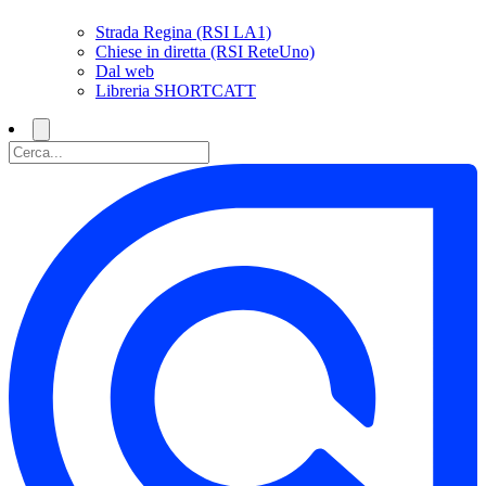
Strada Regina (RSI LA1)
Chiese in diretta (RSI ReteUno)
Dal web
Libreria SHORTCATT