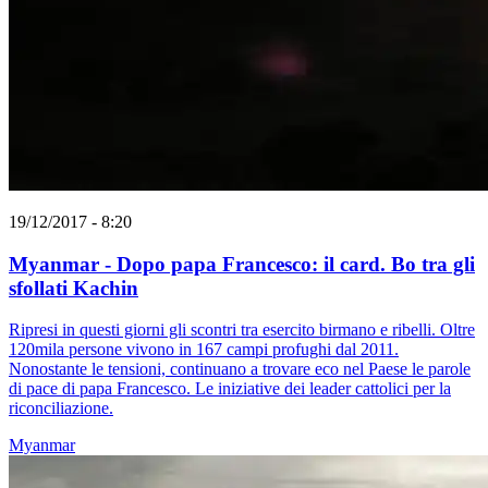
19/12/2017 - 8:20
Myanmar - Dopo papa Francesco: il card. Bo tra gli
sfollati Kachin
Ripresi in questi giorni gli scontri tra esercito birmano e ribelli. Oltre
120mila persone vivono in 167 campi profughi dal 2011.
Nonostante le tensioni, continuano a trovare eco nel Paese le parole
di pace di papa Francesco. Le iniziative dei leader cattolici per la
riconciliazione.
Myanmar