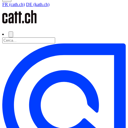
FR (cath.ch)
DE (kath.ch)