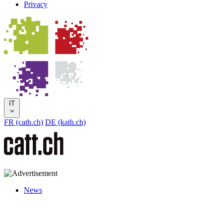
Privacy
IT
FR (cath.ch)
DE (kath.ch)
News