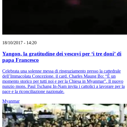
18/10/2017 - 14:20
Yangon, la gratitudine dei vescovi per ‘i tre doni’ di
papa Francesco
Celebrata una solenne messa di ringraziamento presso la cattedrale
dell’Immacolata Concezione. il card. Charles Maung Bo: “È un
momento storico per tutti noi e per la Chiesa in Myanmar”. Il nuovo
nunzio mons. Paul Tschang In-Nam invita i cattolici a lavorare per la
pace e la riconciliazione nazionale.
Myanmar