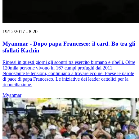
19/12/2017 - 8:20
Myanmar - Dopo papa Francesco: il card. Bo tra gli
sfollati Kachin
Ripresi in questi giorni gli scontri tra esercito birmano e ribelli. Oltre
120mila persone vivono in 167 campi profughi dal 2011.
Nonostante le tensioni, continuano a trovare eco nel Paese le parole
di pace di papa Francesco. Le iniziative dei leader cattolici per la
riconciliazione.
Myanmar