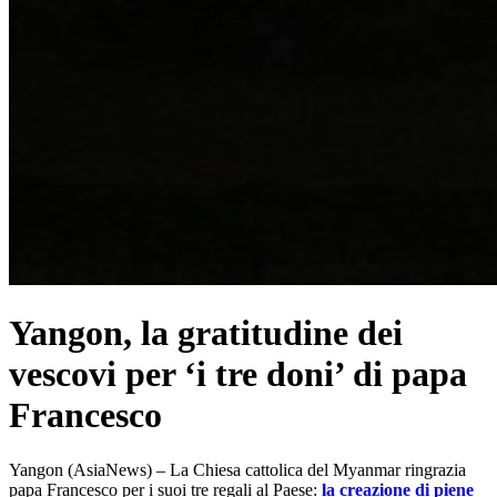
Yangon, la gratitudine dei
vescovi per ‘i tre doni’ di papa
Francesco
Yangon (AsiaNews) – La Chiesa cattolica del Myanmar ringrazia
papa Francesco per i suoi tre regali al Paese:
la creazione di piene