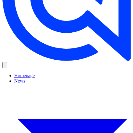
Homepage
News