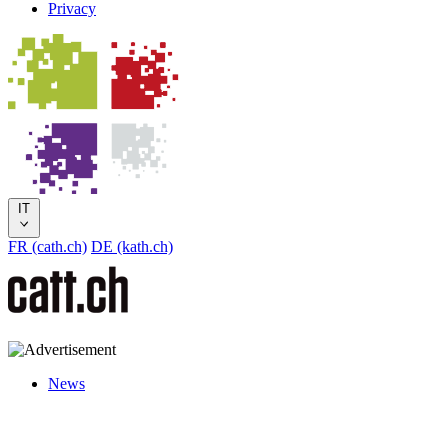
Privacy
IT
FR (cath.ch)
DE (kath.ch)
News