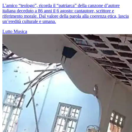
L'amico “teologo”, ricorda il “patriarca” della canzone d’autore
italiana deceduto a 86 anni il 6 agosto: cantautore, scrittore e
riferimento morale. Dal valore della parola alla coerenza etica, lascia
un’eredità culturale e umana.
Lutto
Musica