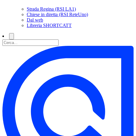
Strada Regina (RSI LA1)
Chiese in diretta (RSI ReteUno)
Dal web
Libreria SHORTCATT