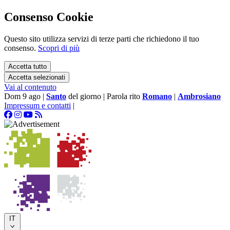
Consenso Cookie
Questo sito utilizza servizi di terze parti che richiedono il tuo
consenso.
Scopri di più
Accetta tutto
Accetta selezionati
Vai al contenuto
Dom 9 ago
|
Santo
del giorno
|
Parola rito
Romano
|
Ambrosiano
Impressum e contatti
|
IT