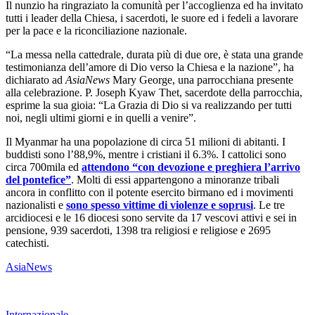
Il nunzio ha ringraziato la comunità per l’accoglienza ed ha invitato
tutti i leader della Chiesa, i sacerdoti, le suore ed i fedeli a lavorare
per la pace e la riconciliazione nazionale.
“La messa nella cattedrale, durata più di due ore, è stata una grande
testimonianza dell’amore di Dio verso la Chiesa e la nazione”, ha
dichiarato ad
AsiaNews
Mary George, una parrocchiana presente
alla celebrazione. P. Joseph Kyaw Thet, sacerdote della parrocchia,
esprime la sua gioia: “La Grazia di Dio si va realizzando per tutti
noi, negli ultimi giorni e in quelli a venire”.
Il Myanmar ha una popolazione di circa 51 milioni di abitanti. I
buddisti sono l’88,9%, mentre i cristiani il 6.3%. I cattolici sono
circa 700mila ed
attendono “con devozione e preghiera l’arrivo
del pontefice”
. Molti di essi appartengono a minoranze tribali
ancora in conflitto con il potente esercito birmano ed i movimenti
nazionalisti e
sono spesso vittime di violenze e soprusi
. Le tre
arcidiocesi e le 16 diocesi sono servite da 17 vescovi attivi e sei in
pensione, 939 sacerdoti, 1398 tra religiosi e religiose e 2695
catechisti.
AsiaNews
Internazionale