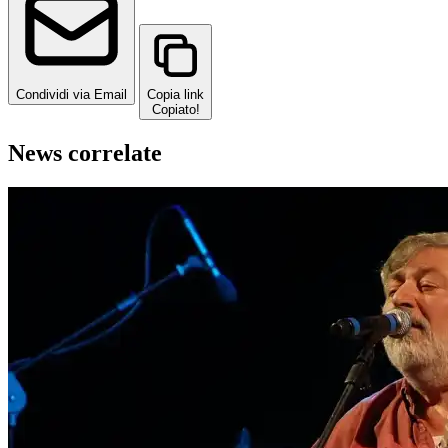
Condividi via Email
Copia link
Copiato!
News correlate