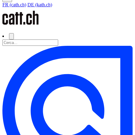
FR (cath.ch)
DE (kath.ch)