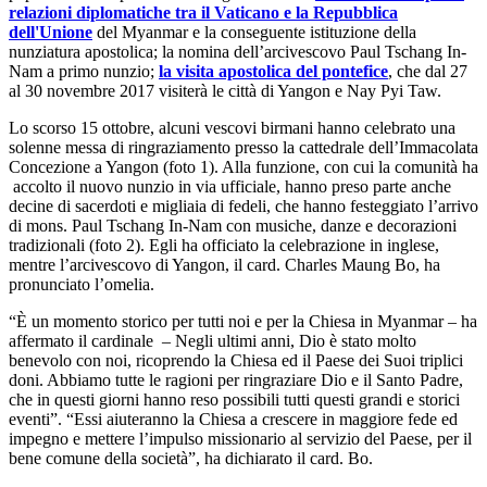
relazioni diplomatiche tra il Vaticano e la Repubblica
dell'Unione
del Myanmar e la conseguente istituzione della
nunziatura apostolica; la nomina dell’arcivescovo Paul Tschang In-
Nam a primo nunzio;
la visita apostolica del pontefice
, che dal 27
al 30 novembre 2017 visiterà le città di Yangon e Nay Pyi Taw.
Lo scorso 15 ottobre, alcuni vescovi birmani hanno celebrato una
solenne messa di ringraziamento presso la cattedrale dell’Immacolata
Concezione a Yangon (foto 1). Alla funzione, con cui la comunità ha
accolto il nuovo nunzio in via ufficiale, hanno preso parte anche
decine di sacerdoti e migliaia di fedeli, che hanno festeggiato l’arrivo
di mons. Paul Tschang In-Nam con musiche, danze e decorazioni
tradizionali (foto 2). Egli ha officiato la celebrazione in inglese,
mentre l’arcivescovo di Yangon, il card. Charles Maung Bo, ha
pronunciato l’omelia.
“È un momento storico per tutti noi e per la Chiesa in Myanmar – ha
affermato il cardinale – Negli ultimi anni, Dio è stato molto
benevolo con noi, ricoprendo la Chiesa ed il Paese dei Suoi triplici
doni. Abbiamo tutte le ragioni per ringraziare Dio e il Santo Padre,
che in questi giorni hanno reso possibili tutti questi grandi e storici
eventi”. “Essi aiuteranno la Chiesa a crescere in maggiore fede ed
impegno e mettere l’impulso missionario al servizio del Paese, per il
bene comune della società”, ha dichiarato il card. Bo.