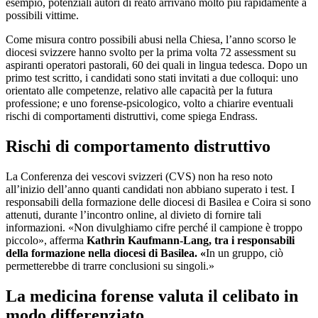
esempio, potenziali autori di reato arrivano molto più rapidamente a
possibili vittime.
Come misura contro possibili abusi nella Chiesa, l’anno scorso le
diocesi svizzere hanno svolto per la prima volta 72 assessment su
aspiranti operatori pastorali, 60 dei quali in lingua tedesca. Dopo un
primo test scritto, i candidati sono stati invitati a due colloqui: uno
orientato alle competenze, relativo alle capacità per la futura
professione; e uno forense-psicologico, volto a chiarire eventuali
rischi di comportamenti distruttivi, come spiega Endrass.
Rischi di comportamento distruttivo
La Conferenza dei vescovi svizzeri (CVS) non ha reso noto
all’inizio dell’anno quanti candidati non abbiano superato i test. I
responsabili della formazione delle diocesi di Basilea e Coira si sono
attenuti, durante l’incontro online, al divieto di fornire tali
informazioni. «Non divulghiamo cifre perché il campione è troppo
piccolo», afferma
Kathrin Kaufmann-Lang, tra i responsabili
della formazione nella diocesi di Basilea. «
In un gruppo, ciò
permetterebbe di trarre conclusioni su singoli.»
La medicina forense valuta il celibato in
modo differenziato