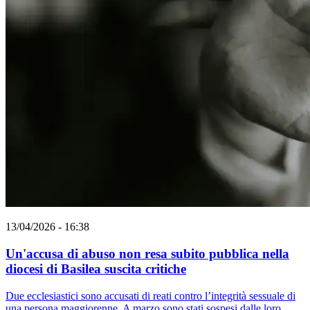
13/04/2026 - 16:38
Un'accusa di abuso non resa subito pubblica nella
diocesi di Basilea suscita critiche
Due ecclesiastici sono accusati di reati contro l’integrità sessuale di
una persona maggiorenne. A marzo sono stati sospesi dalle loro