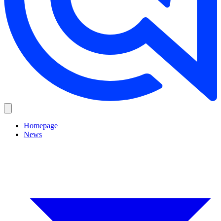
Homepage
News