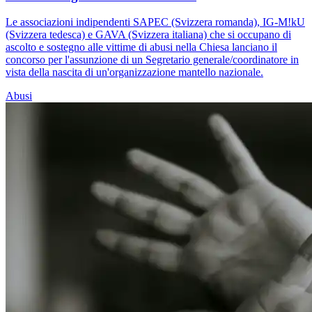
Le associazioni indipendenti SAPEC (Svizzera romanda), IG-M!kU
(Svizzera tedesca) e GAVA (Svizzera italiana) che si occupano di
ascolto e sostegno alle vittime di abusi nella Chiesa lanciano il
concorso per l'assunzione di un Segretario generale/coordinatore in
vista della nascita di un'organizzazione mantello nazionale.
Abusi