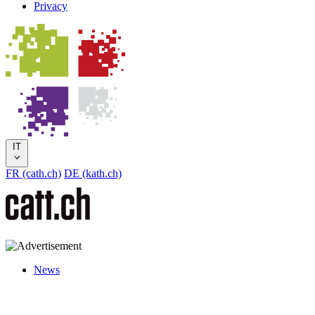
Privacy
IT
FR (cath.ch)
DE (kath.ch)
News