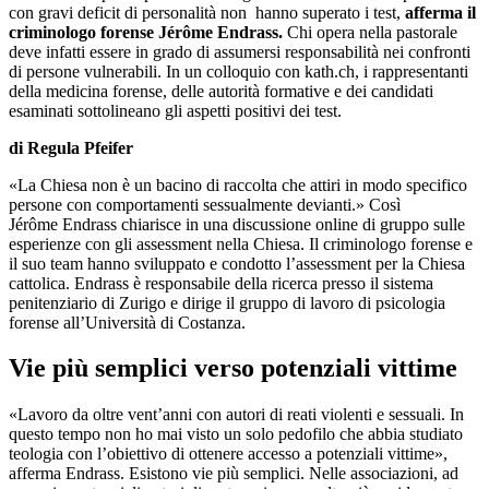
con gravi deficit di personalità non hanno superato i test,
afferma il
criminologo forense Jérôme Endrass.
Chi opera nella pastorale
deve infatti essere in grado di assumersi responsabilità nei confronti
di persone vulnerabili. In un colloquio con kath.ch, i rappresentanti
della medicina forense, delle autorità formative e dei candidati
esaminati sottolineano gli aspetti positivi dei test.
di Regula Pfeifer
«La Chiesa non è un bacino di raccolta che attiri in modo specifico
persone con comportamenti sessualmente devianti.» Così
Jérôme Endrass chiarisce in una discussione online di gruppo sulle
esperienze con gli assessment nella Chiesa. Il criminologo forense e
il suo team hanno sviluppato e condotto l’assessment per la Chiesa
cattolica. Endrass è responsabile della ricerca presso il sistema
penitenziario di Zurigo e dirige il gruppo di lavoro di psicologia
forense all’Università di Costanza.
Vie più semplici verso potenziali vittime
«Lavoro da oltre vent’anni con autori di reati violenti e sessuali. In
questo tempo non ho mai visto un solo pedofilo che abbia studiato
teologia con l’obiettivo di ottenere accesso a potenziali vittime»,
afferma Endrass. Esistono vie più semplici. Nelle associazioni, ad