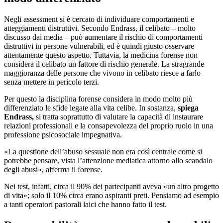
Negli assessment si è cercato di individuare comportamenti e
atteggiamenti distruttivi. Secondo Endrass, il celibato – molto
discusso dai media – può aumentare il rischio di comportamenti
distruttivi in persone vulnerabili, ed è quindi giusto osservare
attentamente questo aspetto. Tuttavia, la medicina forense non
considera il celibato un fattore di rischio generale. La stragrande
maggioranza delle persone che vivono in celibato riesce a farlo
senza mettere in pericolo terzi.
Per questo la disciplina forense considera in modo molto più
differenziato le sfide legate alla vita celibe. In sostanza,
spiega
Endrass,
si tratta soprattutto di valutare la capacità di instaurare
relazioni professionali e la consapevolezza del proprio ruolo in una
professione psicosociale impegnativa.
«La questione dell’abuso sessuale non era così centrale come si
potrebbe pensare, vista l’attenzione mediatica attorno allo scandalo
degli abusi», afferma il forense.
Nei test, infatti, circa il 90% dei partecipanti aveva «un altro progetto
di vita»; solo il 10% circa erano aspiranti preti. Pensiamo ad esempio
a tanti operatori pastorali laici che hanno fatto il test.