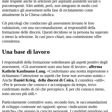
state respinte anche in selezioni per aspiranti assistenti sociali o
psicoterapeuti. Altri ambiti, però, non integrano in modo così
sistematico gli assessment nella fase di reclutamento come
attualmente fa la Chiesa cattolica.
Gli psicologi che conducono gli assessment inviano le loro
valutazioni, con una raccomandazione, ai responsabili della
formazione delle diocesi. Questi decidono se la persona ha superato
o meno la selezione. In casi poco chiari, una commissione offre
consulenza.
Una base di lavoro
I responsabili della formazione sottolineano gli aspetti positivi degli
assessment. «Gli assessment sono una base di lavoro»,
afferma
Kathrin Kaufmann-Lang.
«Confermano una nostra impressione e
richiamano l’attenzione su aspetti che forse non avevamo notato.»
Anche
Daniel Krieg, della diocesi di Coira,
li considera «utili».
«Per le persone che conosco e accompagno da tempo, trovo
confermato molto di ciò che percepisco. E per chi conosco meno,
sono ancora più utili.»
Particolarmente costruttive sono, secondo loro, le raccomandazioni
di sviluppo contenute nei rapporti: spesso «indicazioni molto
pratiche» che aiutano la crescita personale. I candidati prendono sul