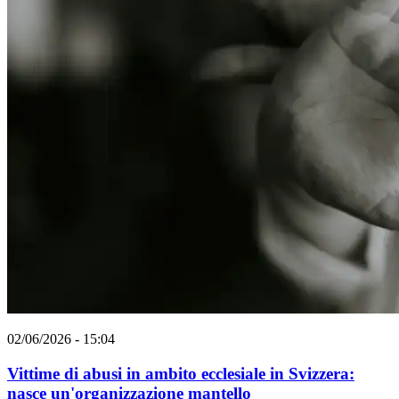
02/06/2026 - 15:04
Vittime di abusi in ambito ecclesiale in Svizzera:
nasce un'organizzazione mantello