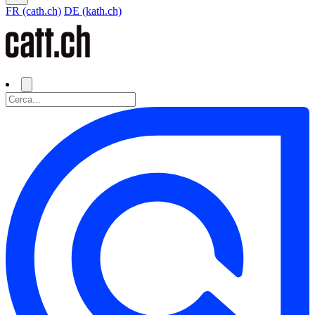
FR (cath.ch)
DE (kath.ch)