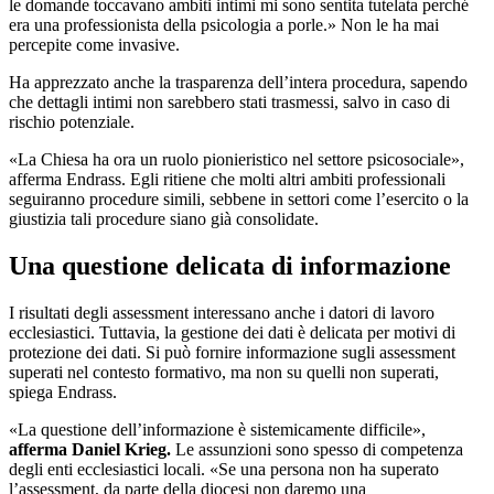
le domande toccavano ambiti intimi mi sono sentita tutelata perché
era una professionista della psicologia a porle.» Non le ha mai
percepite come invasive.
Ha apprezzato anche la trasparenza dell’intera procedura, sapendo
che dettagli intimi non sarebbero stati trasmessi, salvo in caso di
rischio potenziale.
«La Chiesa ha ora un ruolo pionieristico nel settore psicosociale»,
afferma Endrass. Egli ritiene che molti altri ambiti professionali
seguiranno procedure simili, sebbene in settori come l’esercito o la
giustizia tali procedure siano già consolidate.
Una questione delicata di informazione
I risultati degli assessment interessano anche i datori di lavoro
ecclesiastici. Tuttavia, la gestione dei dati è delicata per motivi di
protezione dei dati. Si può fornire informazione sugli assessment
superati nel contesto formativo, ma non su quelli non superati,
spiega Endrass.
«La questione dell’informazione è sistemicamente difficile»,
afferma Daniel Krieg.
Le assunzioni sono spesso di competenza
degli enti ecclesiastici locali. «Se una persona non ha superato
l’assessment, da parte della diocesi non daremo una