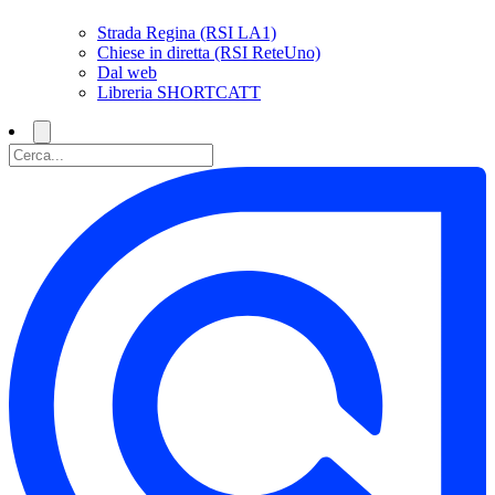
Strada Regina (RSI LA1)
Chiese in diretta (RSI ReteUno)
Dal web
Libreria SHORTCATT