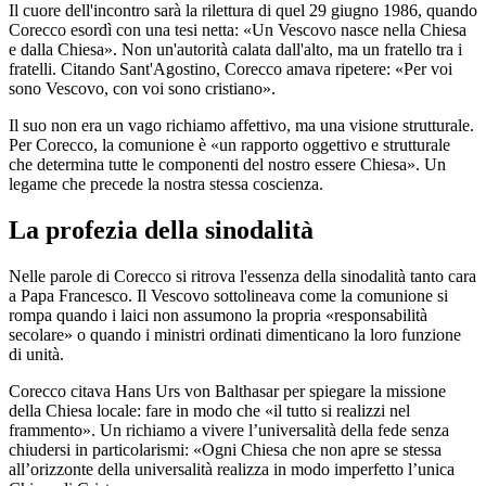
Il cuore dell'incontro sarà la rilettura di quel 29 giugno 1986, quando
Corecco esordì con una tesi netta: «Un Vescovo nasce nella Chiesa
e dalla Chiesa». Non un'autorità calata dall'alto, ma un fratello tra i
fratelli. Citando Sant'Agostino, Corecco amava ripetere: «Per voi
sono Vescovo, con voi sono cristiano».
Il suo non era un vago richiamo affettivo, ma una visione strutturale.
Per Corecco, la comunione è «un rapporto oggettivo e strutturale
che determina tutte le componenti del nostro essere Chiesa». Un
legame che precede la nostra stessa coscienza.
La profezia della sinodalità
Nelle parole di Corecco si ritrova l'essenza della sinodalità tanto cara
a Papa Francesco. Il Vescovo sottolineava come la comunione si
rompa quando i laici non assumono la propria «responsabilità
secolare» o quando i ministri ordinati dimenticano la loro funzione
di unità.
Corecco citava Hans Urs von Balthasar per spiegare la missione
della Chiesa locale: fare in modo che «il tutto si realizzi nel
frammento». Un richiamo a vivere l’universalità della fede senza
chiudersi in particolarismi: «Ogni Chiesa che non apre se stessa
all’orizzonte della universalità realizza in modo imperfetto l’unica