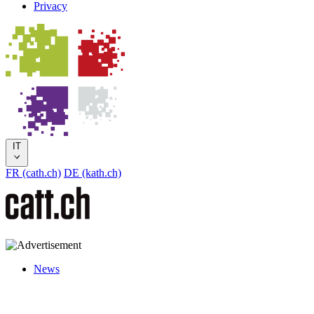
Privacy
IT
FR (cath.ch)
DE (kath.ch)
News