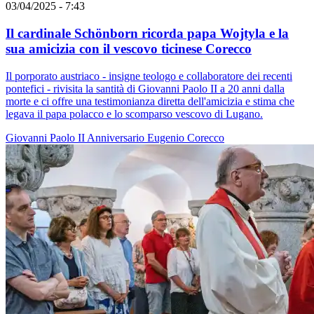
03/04/2025 - 7:43
Il cardinale Schönborn ricorda papa Wojtyla e la
sua amicizia con il vescovo ticinese Corecco
Il porporato austriaco - insigne teologo e collaboratore dei recenti
pontefici - rivisita la santità di Giovanni Paolo II a 20 anni dalla
morte e ci offre una testimonianza diretta dell'amicizia e stima che
legava il papa polacco e lo scomparso vescovo di Lugano.
Giovanni Paolo II
Anniversario
Eugenio Corecco