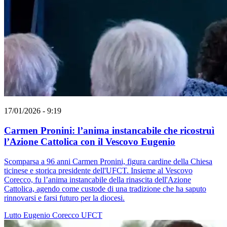
17/01/2026 - 9:19
Carmen Pronini: l’anima instancabile che ricostruì
l’Azione Cattolica con il Vescovo Eugenio
Scomparsa a 96 anni Carmen Pronini, figura cardine della Chiesa
ticinese e storica presidente dell'UFCT. Insieme al Vescovo
Corecco, fu l’anima instancabile della rinascita dell'Azione
Cattolica, agendo come custode di una tradizione che ha saputo
rinnovarsi e farsi futuro per la diocesi.
Lutto
Eugenio Corecco
UFCT