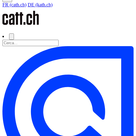
FR (cath.ch)
DE (kath.ch)