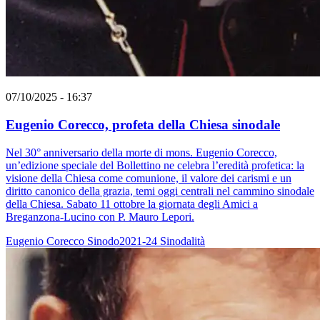
07/10/2025 - 16:37
Eugenio Corecco, profeta della Chiesa sinodale
Nel 30° anniversario della morte di mons. Eugenio Corecco,
un’edizione speciale del Bollettino ne celebra l’eredità profetica: la
visione della Chiesa come comunione, il valore dei carismi e un
diritto canonico della grazia, temi oggi centrali nel cammino sinodale
della Chiesa. Sabato 11 ottobre la giornata degli Amici a
Breganzona-Lucino con P. Mauro Lepori.
Eugenio Corecco
Sinodo2021-24
Sinodalità