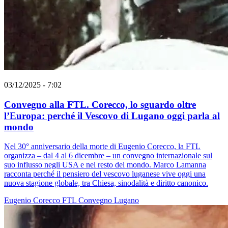
03/12/2025 - 7:02
Convegno alla FTL. Corecco, lo sguardo oltre
l’Europa: perché il Vescovo di Lugano oggi parla al
mondo
Nel 30° anniversario della morte di Eugenio Corecco, la FTL
organizza – dal 4 al 6 dicembre – un convegno internazionale sul
suo influsso negli USA e nel resto del mondo. Marco Lamanna
racconta perché il pensiero del vescovo luganese vive oggi una
nuova stagione globale, tra Chiesa, sinodalità e diritto canonico.
Eugenio Corecco
FTL
Convegno
Lugano