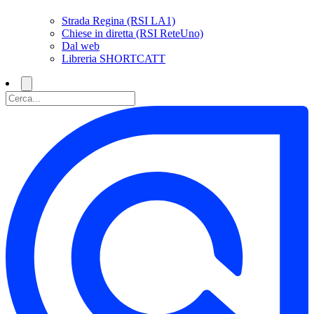
Strada Regina (RSI LA1)
Chiese in diretta (RSI ReteUno)
Dal web
Libreria SHORTCATT