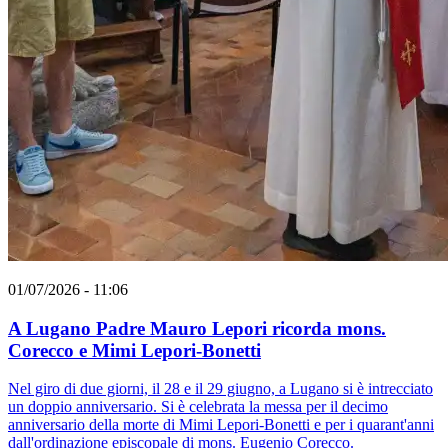
01/07/2026 - 11:06
A Lugano Padre Mauro Lepori ricorda mons.
Corecco e Mimi Lepori-Bonetti
Nel giro di due giorni, il 28 e il 29 giugno, a Lugano si è intrecciato
un doppio anniversario. Si è celebrata la messa per il decimo
anniversario della morte di Mimi Lepori-Bonetti e per i quarant'anni
dall'ordinazione episcopale di mons. Eugenio Corecco.