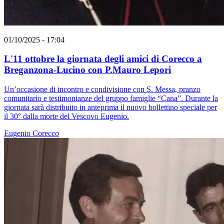
01/10/2025 - 17:04
L'11 ottobre la giornata degli amici di Corecco a
Breganzona-Lucino con P.Mauro Lepori
Un’occasione di incontro e condivisione con S. Messa, pranzo
comunitario e testimonianze del gruppo famiglie “Cana”. Durante la
giornata sarà distribuito in anteprima il nuovo bollettino speciale per
il 30° dalla morte del Vescovo Eugenio.
Eugenio Corecco