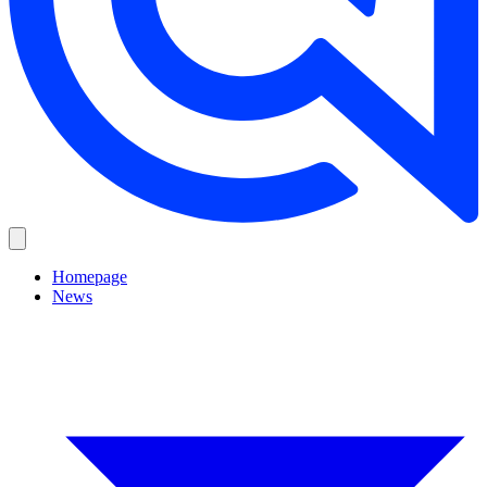
Homepage
News