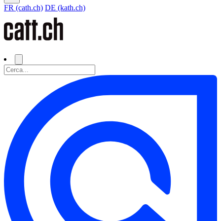
FR (cath.ch)
DE (kath.ch)