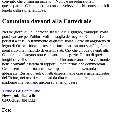
convinto che ci sarà un riscatto.» Non c'è rassegnazione in
queste parole. C'è piuttosto la consapevolezza di chi conosce i cicli
lunghi della storia religiosa.
Commiato davanti alla Cattedrale
Nei tre giorni di liquidazione, tra il 9 e l'11 giugno, chiunque vorrà
potrà varcare per l'ultima volta la soglia del negozio Gilardoni e
portarsi a casa un frammento di questa storia. Forse un angioletto di
legno di Ortisei, forse un rosario dimenticato su uno scaffale, forse
nient'altro che il ricordo di esserci stati. Ciò che chiude davanti alla
Cattedrale di Lugano non è soltanto un negozio. È uno di quei
luoghi dove il sacro e il quotidiano si incontravano senza cerimonie,
nella normalità discreta di rapporti umani prima che commerciali.
Centotrent'anni di storia non scompaiono con una serranda
abbassata. Restano negli oggetti dispersi nelle case e nelle sacrestie
del Ticino, nei rosari consumati da dita che hanno pregato, nelle
madonne che vegliano ancora su altari di paese.
Ticino e Grigionitaliano
News pubblicata il:
03/06/2026 alle 6:32
Foto