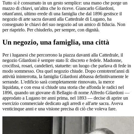
Tutto si è consumato in un gesto semplice: una mano che porge un
mazzo di chiavi, un'altra che lo riceve. Giancarlo Gilardoni,
ottant'anni, ultimo erede di una famiglia che dal 1896 gestisce il
negozio di arte sacra davanti alla Cattedrale di Lugano, ha
consegnato le chiavi del suo negozio ad un amico di fiducia. Non
per riaprirlo. Per chiuderlo, per sempre, con dignità.
Un negozio, una famiglia, una città
Per i luganesi che percorrono la piazza davanti alla Cattedrale, il
negozio Gilardoni è sempre stato lì: discreto e fedele. Madonne,
crocifissi, rosari, candelieri, statuette: un luogo che parlava di fede in
modo sommesso. Ora quel negozio chiude. Dopo centotrent'anni di
attività ininterrotta, la famiglia Gilardoni abbassa definitivamente le
serrande. L'edificio sarà completamente rinnovato, la merce
liquidata, e con essa si chiude una storia che affonda le radici nel
1896, quando un giovane di Bellagio di nome Alfredo Gilardoni —
approdato a Lugano tre anni prima, nel 1893 — decise di aprire un
esercizio commerciale dedicato agli arredi e all'arte sacra. Aveva
venticinque anni e una visione precisa di ciò che voleva fare.