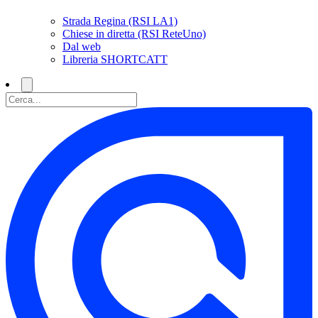
Strada Regina (RSI LA1)
Chiese in diretta (RSI ReteUno)
Dal web
Libreria SHORTCATT