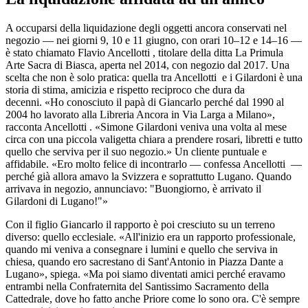
A occuparsi della liquidazione degli oggetti ancora conservati nel
negozio — nei giorni 9, 10 e 11 giugno, con orari 10–12 e 14–16 —
è stato chiamato Flavio Ancellotti , titolare della ditta La Primula
Arte Sacra di Biasca, aperta nel 2014, con negozio dal 2017. Una
scelta che non è solo pratica: quella tra Ancellotti e i Gilardoni è una
storia di stima, amicizia e rispetto reciproco che dura da
decenni. «Ho conosciuto il papà di Giancarlo perché dal 1990 al
2004 ho lavorato alla Libreria Ancora in Via Larga a Milano»,
racconta Ancellotti . «Simone Gilardoni veniva una volta al mese
circa con una piccola valigetta chiara a prendere rosari, libretti e tutto
quello che serviva per il suo negozio.» Un cliente puntuale e
affidabile. «Ero molto felice di incontrarlo — confessa Ancellotti —
perché già allora amavo la Svizzera e soprattutto Lugano. Quando
arrivava in negozio, annunciavo: "Buongiorno, è arrivato il
Gilardoni di Lugano!"»
Con il figlio Giancarlo il rapporto è poi cresciuto su un terreno
diverso: quello ecclesiale. «All'inizio era un rapporto professionale,
quando mi veniva a consegnare i lumini e quello che serviva in
chiesa, quando ero sacrestano di Sant'Antonio in Piazza Dante a
Lugano», spiega. «Ma poi siamo diventati amici perché eravamo
entrambi nella Confraternita del Santissimo Sacramento della
Cattedrale, dove ho fatto anche Priore come lo sono ora. C'è sempre