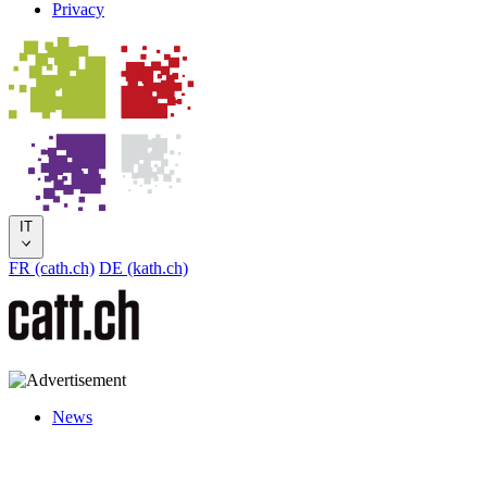
Privacy
IT
FR (cath.ch)
DE (kath.ch)
News