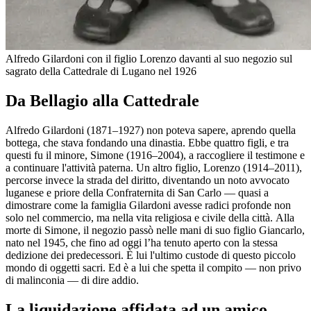
Alfredo Gilardoni con il figlio Lorenzo davanti al suo negozio sul
sagrato della Cattedrale di Lugano nel 1926
Da Bellagio alla Cattedrale
Alfredo Gilardoni (1871–1927) non poteva sapere, aprendo quella
bottega, che stava fondando una dinastia. Ebbe quattro figli, e tra
questi fu il minore, Simone (1916–2004), a raccogliere il testimone e
a continuare l'attività paterna. Un altro figlio, Lorenzo (1914–2011),
percorse invece la strada del diritto, diventando un noto avvocato
luganese e priore della Confraternita di San Carlo — quasi a
dimostrare come la famiglia Gilardoni avesse radici profonde non
solo nel commercio, ma nella vita religiosa e civile della città. Alla
morte di Simone, il negozio passò nelle mani di suo figlio Giancarlo,
nato nel 1945, che fino ad oggi l’ha tenuto aperto con la stessa
dedizione dei predecessori. È lui l'ultimo custode di questo piccolo
mondo di oggetti sacri. Ed è a lui che spetta il compito — non privo
di malinconia — di dire addio.
La liquidazione affidata ad un amico