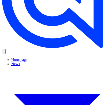
Homepage
News