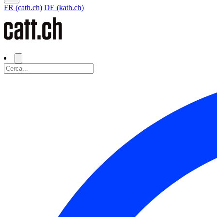
FR (cath.ch)
DE (kath.ch)