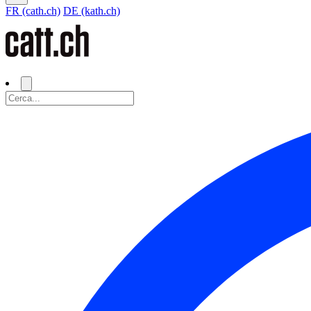
FR (cath.ch)
DE (kath.ch)