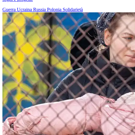
Guerra
Ucraina
Russia
Polonia
Solidarietà