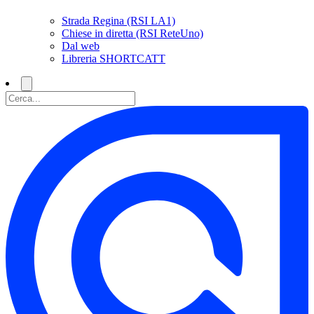
Strada Regina (RSI LA1)
Chiese in diretta (RSI ReteUno)
Dal web
Libreria SHORTCATT