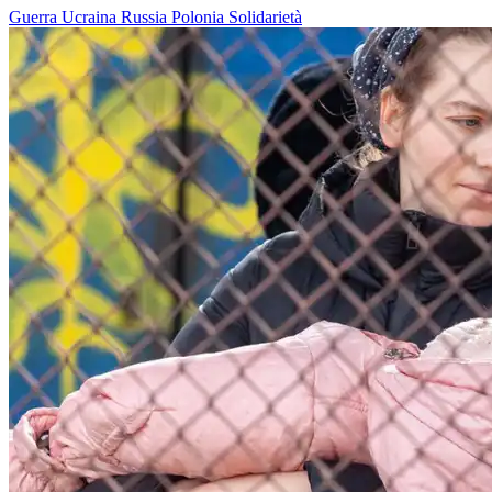
Guerra
Ucraina
Russia
Polonia
Solidarietà