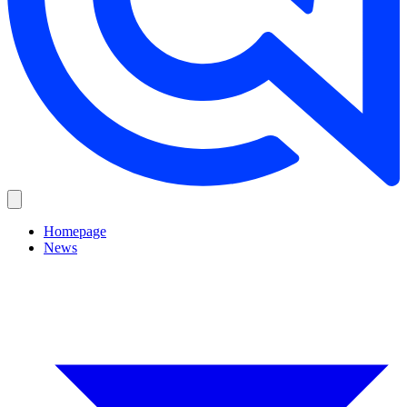
Homepage
News