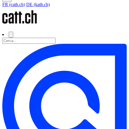
FR (cath.ch)
DE (kath.ch)