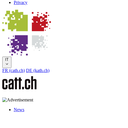
Privacy
IT
FR (cath.ch)
DE (kath.ch)
News