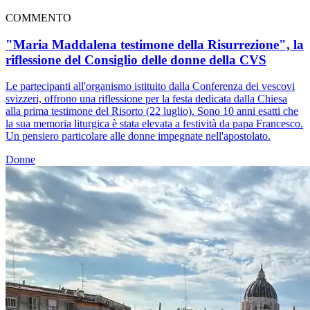
COMMENTO
"Maria Maddalena testimone della Risurrezione", la
riflessione del Consiglio delle donne della CVS
Le partecipanti all'organismo istituito dalla Conferenza dei vescovi
svizzeri, offrono una riflessione per la festa dedicata dalla Chiesa
alla prima testimone del Risorto (22 luglio). Sono 10 anni esatti che
la sua memoria liturgica è stata elevata a festività da papa Francesco.
Un pensiero particolare alle donne impegnate nell'apostolato.
Donne