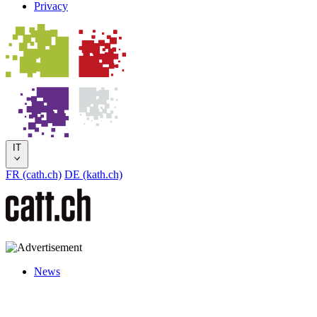
Privacy
IT
FR (cath.ch)
DE (kath.ch)
News