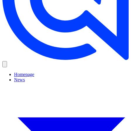
Homepage
News