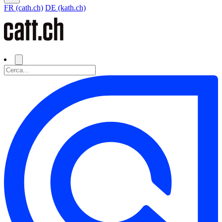
FR (cath.ch)
DE (kath.ch)