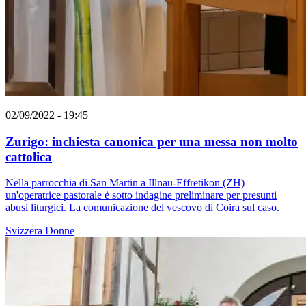
02/09/2022 - 19:45
Zurigo: inchiesta canonica per una messa non molto
cattolica
Nella parrocchia di San Martin a Illnau-Effretikon (ZH)
un'operatrice pastorale è sotto indagine preliminare per presunti
abusi liturgici. La comunicazione del vescovo di Coira sul caso.
Svizzera
Donne