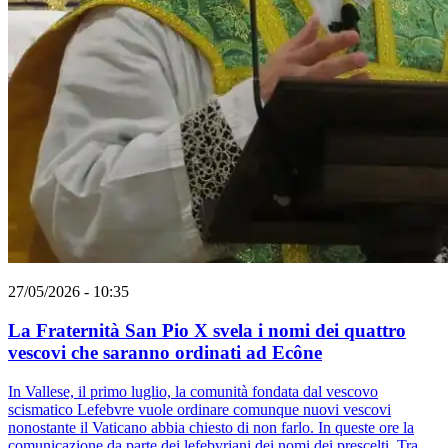
27/05/2026 - 10:35
La Fraternità San Pio X svela i nomi dei quattro
vescovi che saranno ordinati ad Ecône
In Vallese, il primo luglio, la comunità fondata dal vescovo
scismatico Lefebvre vuole ordinare comunque nuovi vescovi
nonostante il Vaticano abbia chiesto di non farlo. In queste ore la
comunicazione da parte dei lefebvriani dei nomi dei prescelti. Tra