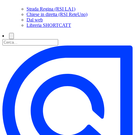
Strada Regina (RSI LA1)
Chiese in diretta (RSI ReteUno)
Dal web
Libreria SHORTCATT