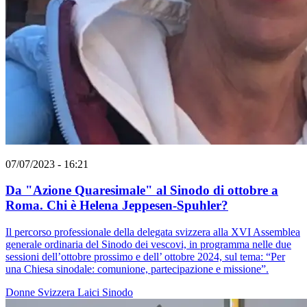
07/07/2023 - 16:21
Da "Azione Quaresimale" al Sinodo di ottobre a
Roma. Chi è Helena Jeppesen-Spuhler?
Il percorso professionale della delegata svizzera alla XVI Assemblea
generale ordinaria del Sinodo dei vescovi, in programma nelle due
sessioni dell’ottobre prossimo e dell’ ottobre 2024, sul tema: “Per
una Chiesa sinodale: comunione, partecipazione e missione”.
Donne
Svizzera
Laici
Sinodo