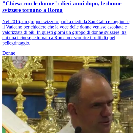
"Chiesa con le donne": dieci anni dopo, le donne
svizzere tornano a Roma
Nel 2016, un gruppo svizzero partì a piedi da San Gallo e raggiunse
il Vaticano per chiedere che la voce delle donne venisse ascoltata e
valorizzata di più. In questi giorni un gruppo di donne svizzere, tra
cui una ticinese, è tornato a Roma per scoprire i frutti di quel
pellegrinaggio.
Donne