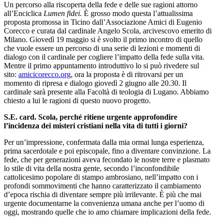
Un percorso alla riscoperta della fede e delle sue ragioni attorno
all’Enciclica
Lumen fidei.
È grosso modo questa l’attualissima
proposta promossa in Ticino dall’Associazione Amici di Eugenio
Corecco e curata dal cardinale Angelo Scola, arcivescovo emerito di
Milano. Giovedì 19 maggio si è svolto il primo incontro di quello
che vuole essere un percorso di una serie di lezioni e momenti di
dialogo con il cardinale per cogliere l’impatto della fede sulla vita.
Mentre il primo appuntamento introduttivo lo si può rivedere sul
sito:
amicicorecco.org
, ora la proposta è di ritrovarsi per un
momento di ripresa e dialogo giovedì 2 giugno alle 20.30. Il
cardinale sarà presente alla Facoltà di teologia di Lugano. Abbiamo
chiesto a lui le ragioni di questo nuovo progetto.
S.E. card. Scola, perché ritiene urgente approfondire
l’incidenza dei misteri cristiani nella vita di tutti i giorni?
Per un’impressione, confermata dalla mia ormai lunga esperienza,
prima sacerdotale e poi episcopale, fino a diventare convinzione. La
fede, che per generazioni aveva fecondato le nostre terre e plasmato
lo stile di vita della nostra gente, secondo l’inconfondibile
cattolicesimo popolare di stampo ambrosiano, nell’impatto con i
profondi sommovimenti che hanno caratterizzato il cambiamento
d’epoca rischia di diventare sempre più irrilevante. È più che mai
urgente documentarne la convenienza umana anche per l’uomo di
oggi, mostrando quelle che io amo chiamare implicazioni della fede.