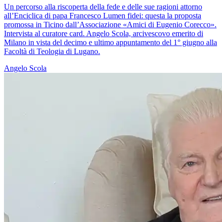
Un percorso alla riscoperta della fede e delle sue ragioni attorno
all’Enciclica di papa Francesco Lumen fidei: questa la proposta
promossa in Ticino dall’Associazione «Amici di Eugenio Corecco».
Intervista al curatore card. Angelo Scola, arcivescovo emerito di
Milano in vista del decimo e ultimo appuntamento del 1° giugno alla
Facoltà di Teologia di Lugano.
Angelo Scola