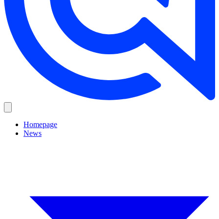
Homepage
News