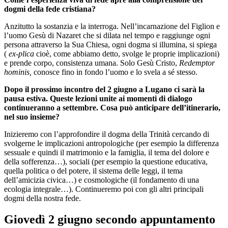
dogmi
della fede cristiana?
Anzitutto la sostanzia e la interroga. Nell’incarnazione del Figlion e
l’uomo Gesù di Nazaret che si dilata nel tempo e raggiunge ogni
persona attraverso la Sua Chiesa, ogni dogma si illumina, si spiega
(
ex-plica
cioè, come abbiamo detto, svolge le proprie implicazioni)
e prende corpo, consistenza umana. Solo Gesù Cristo,
Redemptor
hominis,
conosce fino in fondo l’uomo e lo svela a sé stesso.
Dopo il prossimo incontro del 2 giugno a Lugano ci sarà la
pausa estiva. Queste lezioni unite ai momenti di dialogo
continueranno a settembre. Cosa può anticipare dell’itinerario,
nel suo insieme?
Inizieremo con l’approfondire il dogma della Trinità cercando di
svolgerne le implicazioni antropologiche (per esempio la differenza
sessuale e quindi il matrimonio e la famiglia, il tema del dolore e
della sofferenza…), sociali (per esempio la questione educativa,
quella politica o del potere, il sistema delle leggi, il tema
dell’amicizia civica…) e cosmologiche (il fondamento di una
ecologia integrale…). Continueremo poi con gli altri principali
dogmi della nostra fede.
Giovedì 2 giugno secondo appuntamento