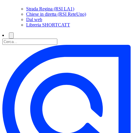
Strada Regina (RSI LA1)
Chiese in diretta (RSI ReteUno)
Dal web
Libreria SHORTCATT