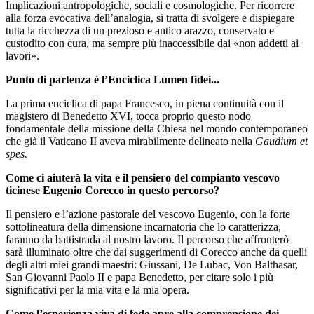
Implicazioni antropologiche, sociali e cosmologiche. Per ricorrere
alla forza evocativa dell’analogia, si tratta di svolgere e dispiegare
tutta la ricchezza di un prezioso e antico arazzo, conservato e
custodito con cura, ma sempre più inaccessibile dai «non addetti ai
lavori».
Punto di partenza è l’Enciclica Lumen fidei...
La prima enciclica di papa Francesco, in piena continuità con il
magistero di Benedetto XVI, tocca proprio questo nodo
fondamentale della missione della Chiesa nel mondo contemporaneo
che già il Vaticano II aveva mirabilmente delineato nella
Gaudium et
spes.
Come ci aiuterà la vita e il pensiero del compianto vescovo
ticinese Eugenio Corecco in questo percorso?
Il pensiero e l’azione pastorale del vescovo Eugenio, con la forte
sottolineatura della dimensione incarnatoria che lo caratterizza,
faranno da battistrada al nostro lavoro. Il percorso che affronterò
sarà illuminato oltre che dai suggerimenti di Corecco anche da quelli
degli altri miei grandi maestri: Giussani, De Lubac, Von Balthasar,
San Giovanni Paolo II e papa Benedetto, per citare solo i più
significativi per la mia vita e la mia opera.
Come l’esperienza viva di fede apre alla comprensione dei