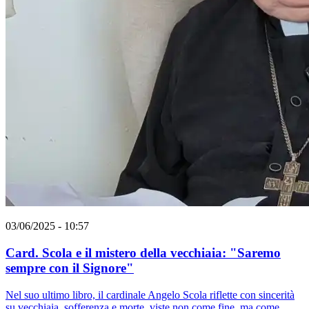
03/06/2025 - 10:57
Card. Scola e il mistero della vecchiaia: "Saremo
sempre con il Signore"
Nel suo ultimo libro, il cardinale Angelo Scola riflette con sincerità
su vecchiaia, sofferenza e morte, viste non come fine, ma come