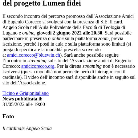
del progetto Lumen fidei
II secondo incontro del percorso promosso dall’Associazione Amici
di Eugenio Corecco si svolgerà con la presenza di S.E. il card.
Angelo Scola nell’Aula Polivalente della Facoltà di Teologia di
Lugano e
online,
giovedì 2 giugno 2022 alle 20.30
. Sarà possibile
partecipare in presenza o
online
sulla piattaforma
zoom,
previa
iscrizione, perché i posti in aula e sulla piattaforma sono limitati (si
prega di specificare la modalità prescelta scrivendo
a:
amici.corecco@bluewin.ch
). Sarà anche possibile seguire
l’incontro in
streaming
sul sito dell’Associazione amici di Eugenio
Corecco:
amicicorecco.org
. Per la diretta
streaming
non è necessario
iscriversi (questa modalità non permette però di interagire con il
cardinale). Il video dell’incontro sarà disponibile anche in seguito sul
sito dell’Associazione.
Ticino e Grigionitaliano
News pubblicata il:
31/05/2022 alle 19:00
Foto
Il cardinale Angelo Scola