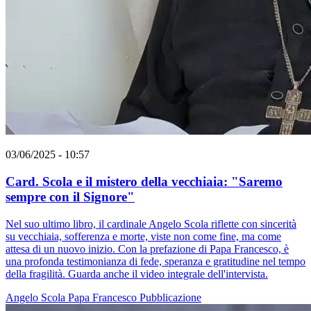
03/06/2025 - 10:57
Card. Scola e il mistero della vecchiaia: "Saremo
sempre con il Signore"
Nel suo ultimo libro, il cardinale Angelo Scola riflette con sincerità
su vecchiaia, sofferenza e morte, viste non come fine, ma come
attesa di un nuovo inizio. Con la prefazione di Papa Francesco, è
una profonda testimonianza di fede, speranza e gratitudine nel tempo
della fragilità. Guarda anche il video integrale dell'intervista.
Angelo Scola
Papa Francesco
Pubblicazione