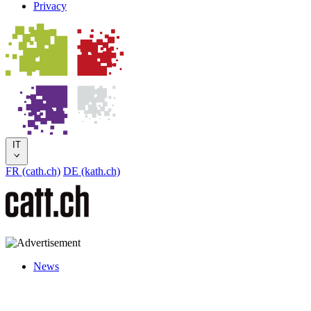
Privacy
IT
FR (cath.ch)
DE (kath.ch)
News