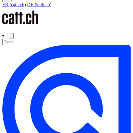
FR (cath.ch)
DE (kath.ch)