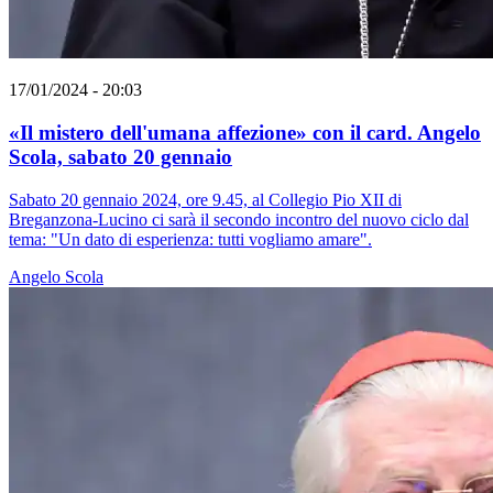
17/01/2024 - 20:03
«Il mistero dell'umana affezione» con il card. Angelo
Scola, sabato 20 gennaio
Sabato 20 gennaio 2024, ore 9.45, al Collegio Pio XII di
Breganzona-Lucino ci sarà il secondo incontro del nuovo ciclo dal
tema: "Un dato di esperienza: tutti vogliamo amare".
Angelo Scola