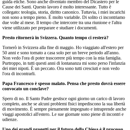
guida etiche. Sono anche diventato membro del Dicastero per le
Cause dei Santi. Questo lavoro è molto interessante. Tutto è
collegato: teologia, storia, diritto canonico. Tuttavia, i miei incarichi
non sono a tempo pieno. È molto variabile. Di solito ci incontriamo
due volte al mese. Il tempo che intercorre tra una riunione e l'altra
viene utilizzato per preparare e studiare i documenti.
Presto ritornerà in Svizzera. Quanto tempo ci resterà?
Tornerò in Svizzera alla fine di maggio. Ho viaggiato all'estero per
50 anni e sono tornato a casa solo per un breve periodo all'anno.
Non vedo l'ora di poter trascorrere più tempo con la mia famiglia.
Purtroppo, in tutti questi anni di lontananza mi sono perso l'infanzia
dei miei nipoti. È un peccato. Ora sono tutti cresciuti e non vedo
l'ora di incontrarli.
Papa Francesco è spesso malato. Pensa che presto dovrà essere
convocato un conclave?
Spero di no. Il Santo Padre gestisce ogni giorno un carico di lavoro
completo, anche se alcuni problemi fisici impediscono la sua libertà
di movimento. È sempre pienamente impegnato e intraprende anche
viaggi apostolici all'estero. Le sue giornate sono piene di incontri e
udienze.
Uno dei grandi progetti per il futuro della Chiesa è il processo