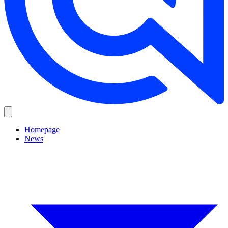
Homepage
News