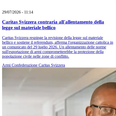
29/07/2026 - 11:14
Caritas Svizzera contraria all'allentamento della
legge sul materiale bellico
Caritas Svizzera respinge la revisione della legge sul materiale
bellico e sostiene il referendum, afferma l'organizzazione cattolica in
un comunicato del 29 luglio 2026. Un allentamento delle norme
sull'esportazione di armi comprometterebbe la protezione della
popolazione civile nelle zone di conflitto.
Armi
Confederazione
Caritas Svizzera