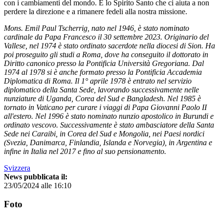
con i cambiamenti del mondo. È lo Spirito Santo che ci aiuta a non
perdere la direzione e a rimanere fedeli alla nostra missione.
Mons. Emil Paul Tscherrig, nato nel 1946, è stato nominato
cardinale da Papa Francesco il 30 settembre 2023. Originario del
Vallese, nel 1974 è stato ordinato sacerdote nella diocesi di Sion. Ha
poi proseguito gli studi a Roma, dove ha conseguito il dottorato in
Diritto canonico presso la Pontificia Università Gregoriana. Dal
1974 al 1978 si è anche formato presso la Pontificia Accademia
Diplomatica di Roma. Il 1° aprile 1978 è entrato nel servizio
diplomatico della Santa Sede, lavorando successivamente nelle
nunziature di Uganda, Corea del Sud e Bangladesh. Nel 1985 è
tornato in Vaticano per curare i viaggi di Papa Giovanni Paolo II
all'estero. Nel 1996 è stato nominato nunzio apostolico in Burundi e
ordinato vescovo. Successivamente è stato ambasciatore della Santa
Sede nei Caraibi, in Corea del Sud e Mongolia, nei Paesi nordici
(Svezia, Danimarca, Finlandia, Islanda e Norvegia), in Argentina e
infine in Italia nel 2017 e fino al suo pensionamento.
Svizzera
News pubblicata il:
23/05/2024 alle 16:10
Foto