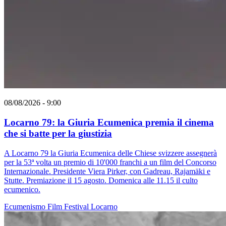
08/08/2026 - 9:00
Locarno 79: la Giuria Ecumenica premia il cinema
che si batte per la giustizia
A Locarno 79 la Giuria Ecumenica delle Chiese svizzere assegnerà
per la 53ª volta un premio di 10'000 franchi a un film del Concorso
Internazionale. Presidente Viera Pirker, con Gadreau, Rajamäki e
Stutte. Premiazione il 15 agosto. Domenica alle 11.15 il culto
ecumenico.
Ecumenismo
Film
Festival
Locarno