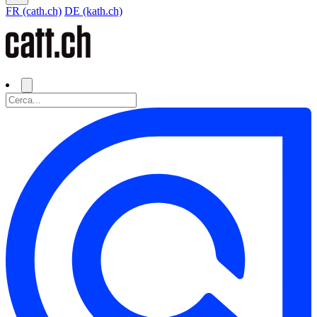
FR (cath.ch)
DE (kath.ch)