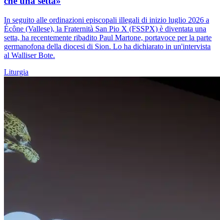
che una setta»
In seguito alle ordinazioni episcopali illegali di inizio luglio 2026 a
Écône (Vallese), la Fraternità San Pio X (FSSPX) è diventata una
setta, ha recentemente ribadito Paul Martone, portavoce per la parte
germanofona della diocesi di Sion. Lo ha dichiarato in un'intervista
al Walliser Bote.
Liturgia