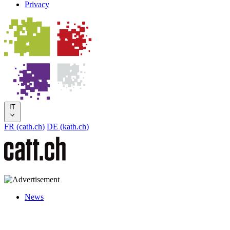
Privacy
IT
FR (cath.ch)
DE (kath.ch)
News