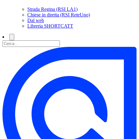
Strada Regina (RSI LA1)
Chiese in diretta (RSI ReteUno)
Dal web
Libreria SHORTCATT