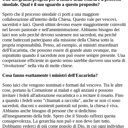
sinodale. Qual è il suo sguardo a questo proposito?
Spero che il processo sinodale ci porti a una maggiore
collaborazione all'interno della Chiesa. Questo vale per vescovi,
sacerdoti e laici. Questi ultimi devono essere maggiormente coinvolti
nel lavoro pastorale e nell'amministrazione. Abbiamo bisogno dei
laici non solo perché devono sostenere noi sacerdoti, ma perché
come battezzati partecipano alla missione della Chiesa sotto la
propria responsabilità. Penso, ad esempio, ai ministri straordinari
dell'Eucaristia, che possono essere di grande aiuto ovunque, ma
soprattutto quando il sacerdote non può essere sempre presente. Una
cooperazione efficiente in questo senso sarebbe davvero una sorta di
"rivoluzione" nella vita di molte chiese.
Cosa fanno esattamente i ministri dell'Eucaristia?
Sono laici che vengono nominati e formati dal vescovo. Tra le altre
cose, portano la Comunione ai malati e agli anziani e possono
invitare i fedeli all'adorazione eucaristica o a recitare il rosario. Fino
a quando i fedeli sono "chiamati a raccolta", anche se non ci sono
sacerdoti, diaconi o assistenti pastorali sul posto, la chiesa è viva.
Abbiamo anche bisogno di persone che si dedichino
all'insegnamento della fede. Spero che il Sinodo rafforzi questa
consapevolezza. La gerarchia non può e non deve fare tutto.
Dobbiamo vederci di più come popolo di Dio, in cui ogni individuo