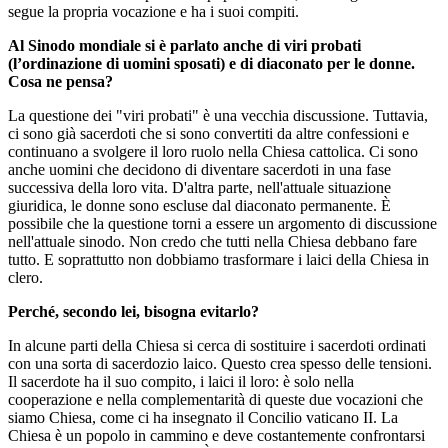
segue la propria vocazione e ha i suoi compiti.
Al Sinodo mondiale si è parlato anche di viri probati
(l’ordinazione di uomini sposati) e di diaconato per le donne.
Cosa ne pensa?
La questione dei "viri probati" è una vecchia discussione. Tuttavia,
ci sono già sacerdoti che si sono convertiti da altre confessioni e
continuano a svolgere il loro ruolo nella Chiesa cattolica. Ci sono
anche uomini che decidono di diventare sacerdoti in una fase
successiva della loro vita. D'altra parte, nell'attuale situazione
giuridica, le donne sono escluse dal diaconato permanente. È
possibile che la questione torni a essere un argomento di discussione
nell'attuale sinodo. Non credo che tutti nella Chiesa debbano fare
tutto. E soprattutto non dobbiamo trasformare i laici della Chiesa in
clero.
Perché, secondo lei, bisogna evitarlo?
In alcune parti della Chiesa si cerca di sostituire i sacerdoti ordinati
con una sorta di sacerdozio laico. Questo crea spesso delle tensioni.
Il sacerdote ha il suo compito, i laici il loro: è solo nella
cooperazione e nella complementarità di queste due vocazioni che
siamo Chiesa, come ci ha insegnato il Concilio vaticano II. La
Chiesa è un popolo in cammino e deve costantemente confrontarsi