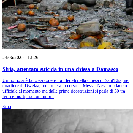
23/06/2025 - 13:26
Siria, attentato suicida in una chiesa a Damasco
Un uomo si è fatto esplodere tra i fedeli nella chiesa di Sant'Elia, nel
quartiere di Dwelaa, mentre era in corso la Messa. Nessun bilancio
ufficiale al momento ma dalle prime ricostruzioni si parla di 30 tra
feriti e morti, tra cui minori.
Siria