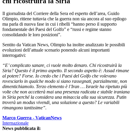
chi ricostruirà la Siria
Il giornalista del Corriere della Sera ed esperto dell’area, Guido
Olimpio, ritiene tuttavia che la guerra non sia ancora al suo epilogo
ma parla di nuova fase in cui i ribelli “hanno perso il supporto
fondamentale dei Paesi del Golfo” e “russi e regime stanno
consolidando le loro posizioni”.
Sentito da Vatican News, Olimpio ha inoltre analizzato le possibili
evoluzioni dell’attuale scenario ponendo alcuni importanti
interrogativi:
“E’ complicato sanare, ci vuole molto denaro. Chi ricostruirà la
Siria? Questo è il primo aspetto. Il secondo aspetto è: Assad rimane
al potere? Forse. Io credo che i Paesi del Golfo che volevano
rovesciarlo in qualche modo si siano rassegnati, parzialmente, non
dimentichiamolo. Terzo elemento è l’Iran … Israele ha ripetuto più
volte che non accetterà mai una presenza radicata e stabile iraniana
in Siria perché la considera una minaccia alla sua sicurezza. Putin
troverà un modus vivendi, una soluzione a questo? Le variabili
rimangono tantissime”.
Marco Guerra - VaticanNews
Internazionale
News pubblicata il: