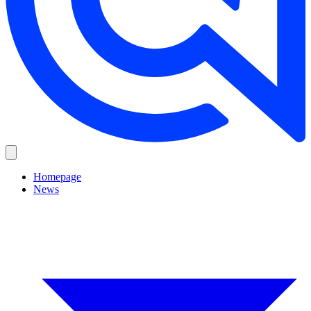
Homepage
News