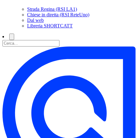
Strada Regina (RSI LA1)
Chiese in diretta (RSI ReteUno)
Dal web
Libreria SHORTCATT