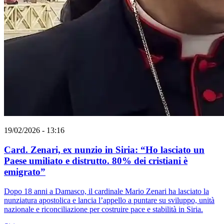
19/02/2026 - 13:16
Card. Zenari, ex nunzio in Siria: “Ho lasciato un
Paese umiliato e distrutto. 80% dei cristiani è
emigrato”
Dopo 18 anni a Damasco, il cardinale Mario Zenari ha lasciato la
nunziatura apostolica e lancia l’appello a puntare su sviluppo, unità
nazionale e riconciliazione per costruire pace e stabilità in Siria.