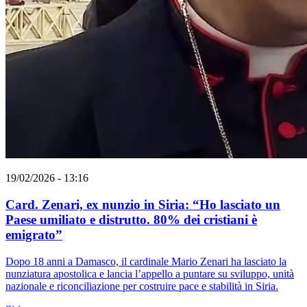
19/02/2026 - 13:16
Card. Zenari, ex nunzio in Siria: “Ho lasciato un
Paese umiliato e distrutto. 80% dei cristiani è
emigrato”
Dopo 18 anni a Damasco, il cardinale Mario Zenari ha lasciato la
nunziatura apostolica e lancia l’appello a puntare su sviluppo, unità
nazionale e riconciliazione per costruire pace e stabilità in Siria.