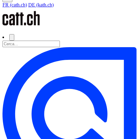
FR (cath.ch)
DE (kath.ch)