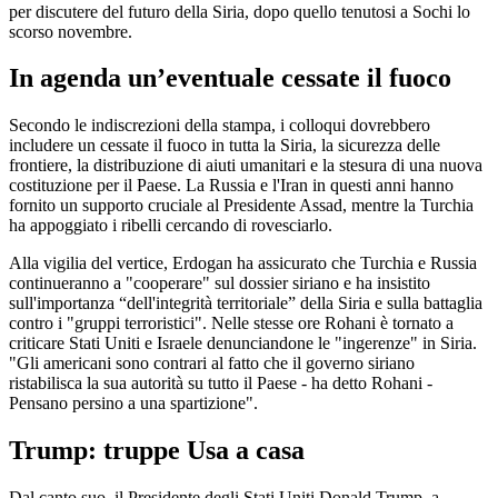
per discutere del futuro della Siria, dopo quello tenutosi a Sochi lo
scorso novembre.
In agenda un’eventuale cessate il fuoco
Secondo le indiscrezioni della stampa, i colloqui dovrebbero
includere un cessate il fuoco in tutta la Siria, la sicurezza delle
frontiere, la distribuzione di aiuti umanitari e la stesura di una nuova
costituzione per il Paese. La Russia e l'Iran in questi anni hanno
fornito un supporto cruciale al Presidente Assad, mentre la Turchia
ha appoggiato i ribelli cercando di rovesciarlo.
Alla vigilia del vertice, Erdogan ha assicurato che Turchia e Russia
continueranno a "cooperare" sul dossier siriano e ha insistito
sull'importanza “dell'integrità territoriale” della Siria e sulla battaglia
contro i "gruppi terroristici". Nelle stesse ore Rohani è tornato a
criticare Stati Uniti e Israele denunciandone le "ingerenze" in Siria.
"Gli americani sono contrari al fatto che il governo siriano
ristabilisca la sua autorità su tutto il Paese - ha detto Rohani -
Pensano persino a una spartizione".
Trump: truppe Usa a casa
Dal canto suo, il Presidente degli Stati Uniti Donald Trump, a