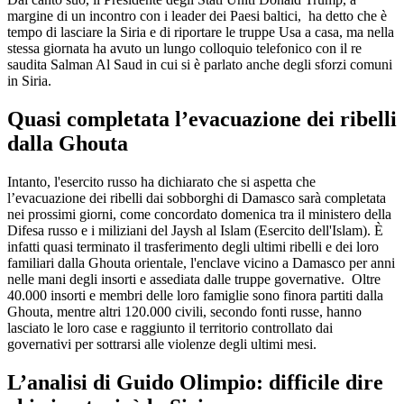
margine di un incontro con i leader dei Paesi baltici, ha detto che è
tempo di lasciare la Siria e di riportare le truppe Usa a casa, ma nella
stessa giornata ha avuto un lungo colloquio telefonico con il re
saudita Salman Al Saud in cui si è parlato anche degli sforzi comuni
in Siria.
Quasi completata l’evacuazione dei ribelli
dalla Ghouta
Intanto, l'esercito russo ha dichiarato che si aspetta che
l’evacuazione dei ribelli dai sobborghi di Damasco sarà completata
nei prossimi giorni, come concordato domenica tra il ministero della
Difesa russo e i miliziani del Jaysh al Islam (Esercito dell'Islam). È
infatti quasi terminato il trasferimento degli ultimi ribelli e dei loro
familiari dalla Ghouta orientale, l'enclave vicino a Damasco per anni
nelle mani degli insorti e assediata dalle truppe governative. Oltre
40.000 insorti e membri delle loro famiglie sono finora partiti dalla
Ghouta, mentre altri 120.000 civili, secondo fonti russe, hanno
lasciato le loro case e raggiunto il territorio controllato dai
governativi per sottrarsi alle violenze degli ultimi mesi.
L’analisi di Guido Olimpio: difficile dire