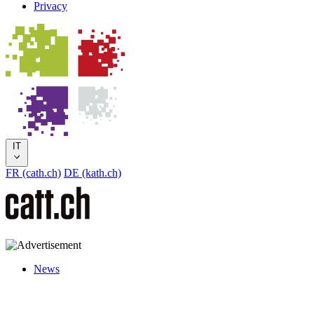
Privacy
IT
FR (cath.ch)
DE (kath.ch)
News