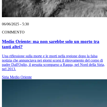
06/06/2025 - 5:30
COMMENTO
Medio Oriente: ma non sarebbe solo un morto tra
tanti altri?
Una riflessione sulla morte e le morti nella regione dopo la falsa
notizia che annunciava nei giorni scorsi il ritrovamento del corpo di
padre Dall'Oglio, il gesuita scomparso a Raqqa, nel Nord della Siria,
nel 2013.
Siria
Medio Oriente