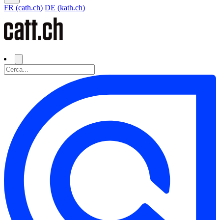
FR (cath.ch)
DE (kath.ch)