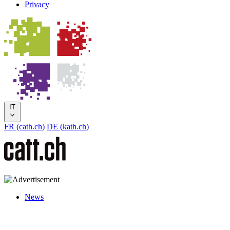
Privacy
IT
FR (cath.ch)
DE (kath.ch)
News