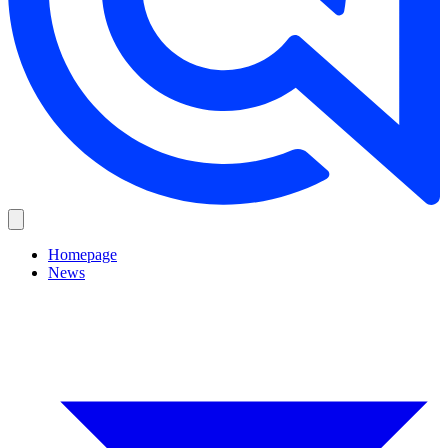
Homepage
News