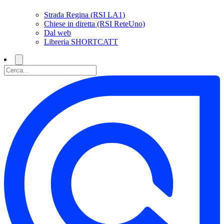
Strada Regina (RSI LA1)
Chiese in diretta (RSI ReteUno)
Dal web
Libreria SHORTCATT