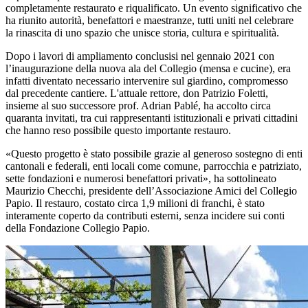
completamente restaurato e riqualificato. Un evento significativo che
ha riunito autorità, benefattori e maestranze, tutti uniti nel celebrare
la rinascita di uno spazio che unisce storia, cultura e spiritualità.
Dopo i lavori di ampliamento conclusisi nel gennaio 2021 con
l’inaugurazione della nuova ala del Collegio (mensa e cucine), era
infatti diventato necessario intervenire sul giardino, compromesso
dal precedente cantiere. L'attuale rettore, don Patrizio Foletti,
insieme al suo successore prof. Adrian Pablé, ha accolto circa
quaranta invitati, tra cui rappresentanti istituzionali e privati cittadini
che hanno reso possibile questo importante restauro.
«Questo progetto è stato possibile grazie al generoso sostegno di enti
cantonali e federali, enti locali come comune, parrocchia e patriziato,
sette fondazioni e numerosi benefattori privati», ha sottolineato
Maurizio Checchi, presidente dell’Associazione Amici del Collegio
Papio. Il restauro, costato circa 1,9 milioni di franchi, è stato
interamente coperto da contributi esterni, senza incidere sui conti
della Fondazione Collegio Papio.