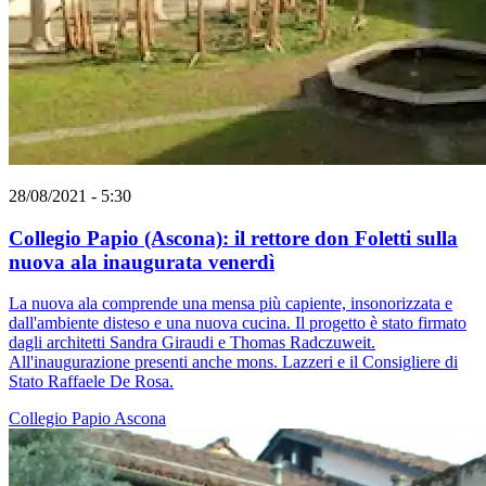
28/08/2021 - 5:30
Collegio Papio (Ascona): il rettore don Foletti sulla
nuova ala inaugurata venerdì
La nuova ala comprende una mensa più capiente, insonorizzata e
dall'ambiente disteso e una nuova cucina. Il progetto è stato firmato
dagli architetti Sandra Giraudi e Thomas Radczuweit.
All'inaugurazione presenti anche mons. Lazzeri e il Consigliere di
Stato Raffaele De Rosa.
Collegio Papio
Ascona