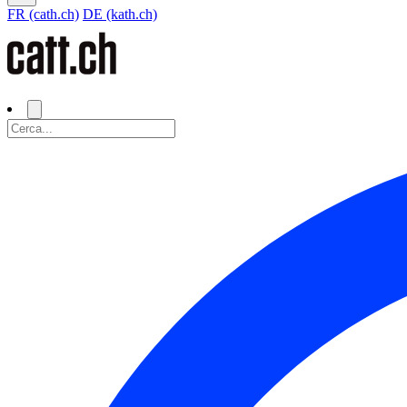
FR (cath.ch)
DE (kath.ch)