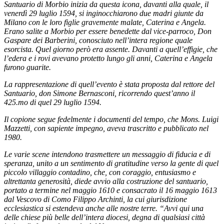
Santuario di Morbio inizia da questa icona, davanti alla quale, il
venerdì 29 luglio 1594, si inginocchiarono due madri giunte da
Milano con le loro figlie gravemente malate, Caterina e Angela.
Erano salite a Morbio per essere benedette dal vice-parroco, Don
Gaspare dei Barberini, conosciuto nell’intera regione quale
esorcista. Quel giorno però era assente. Davanti a quell’effigie, che
l’edera e i rovi avevano protetto lungo gli anni, Caterina e Angela
furono guarite.
La rappresentazione di quell’evento è stata proposta dal rettore del
Santuario, don Simone Bernasconi, ricorrendo quest’anno il
425.mo di quel 29 luglio 1594.
Il copione segue fedelmente i documenti del tempo, che Mons. Luigi
Mazzetti, con sapiente impegno, aveva trascritto e pubblicato nel
1980.
Le varie scene intendono trasmettere un messaggio di fiducia e di
speranza, unito a un sentimento di gratitudine verso la gente di quel
piccolo villaggio contadino, che, con coraggio, entusiasmo e
altrettanta generosità, diede avvio alla costruzione del santuario,
portato a termine nel maggio 1610 e consacrato il 16 maggio 1613
dal Vescovo di Como Filippo Archinti, la cui giurisdizione
ecclesiastica si estendeva anche alle nostre terre. “Avvi qui una
delle chiese più belle dell’intera diocesi, degna di qualsiasi città