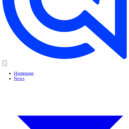
Homepage
News