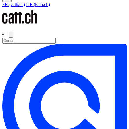
FR (cath.ch)
DE (kath.ch)