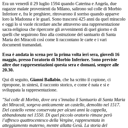
Era un venerdì il 29 luglio 1594 quando Caterina e Angela, due
ragazze malate provenienti da Milano, salirono sul colle di Morbio
Inferiore e, fra le preghiere, ritrovarono il sorriso quando apparve
loro la Madonna e le guarì. Sono trascorsi 425 anni da quel miracolo
e oggi lo si vuole ricordare anche attraverso una rappresentazione
sacra-religiosa che ripercorre gli avvenimenti di quel giorno e di
quelli che seguirono fino alla costruzione del santuario di Santa
Maria dei Miracoli così come li raccontano le carte e i vari
documenti tramandati.
Essa è andata in scena per la prima volta ieri sera, giovedì 16
maggio, presso l'oratorio di Morbio Inferiore. Sono previste
altre due rappresentazioni questa sera e domani, sempre alle
20.30.
Qui di seguito,
Gianni Ballabio
, che ha scritto il copione, ci
ripropone, in sintesi, il racconto storico, e come è nata e si e
sviluppata la rappresentazione.
"Sul colle di Morbio, dove ora s’innalza il Santuario di Santa Maria
dei Miracoli, sorgeva anticamente un castello, demolito nel 1517.
Del castello venne conservata per alcuni anni la cappella,
abbandonata nel 1550. Di quel piccolo oratorio rimase però
l’affresco quattrocentesco della Vergine, rappresentata in
atteggiamento materno, mentre allatta Gesù. La storia del