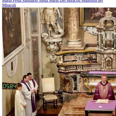
Maria
Festa
Santuario
Santa Maria Dei Miracoli
Madonna dei
Miracoli