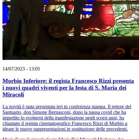
14/07/2023 - 13:05
Morbio Inferiore: il regista Francesco Rizzi presenta
i nuovi quadri viventi per la festa di S. Maria dei
Miracoli
La novità è stata presentata ieri in conferenza stampa. Il rettore del
Santuario, don Simone Bernasconi, dopo la pausa covid che ha
impedito lo svolgersi della manifestazione negli scorsi anni, ha
chiamato il regista cinematografico Francesco Rizzi di Morbio a
ideare le nuove rappresentazioni in sostituzione delle precedenti.