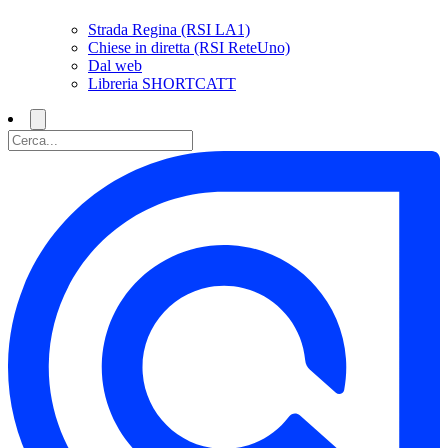
Strada Regina (RSI LA1)
Chiese in diretta (RSI ReteUno)
Dal web
Libreria SHORTCATT