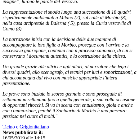
insigne”, furono le parole del Vescovo.
La rappresentazione si snoda lungo una successione di 18 quadri
rispettivamente ambientati a Milano (2), sul colle di Morbio (8),
nella casa arcipretale di Balerna ( 5), presso la Curia vescovile di
Como (3).
La narrazione inizia con la decisione delle due mamme di
accompagnare le loro figlie a Morbio, prosegue con l’arrivo e la
successiva guarigione, continua con il processo canonico, di cui si
conservano i documenti autentici, e la costruzione della chiesa.
Un grande grazie alle attrici e agli attori, al narratore che lega i
diversi quadri, allo scenografo, ai tecnici per luci e sonorizzazioni, a
chi accompagna dal vivo con musiche appropriate l’intera
presentazione.
Le prove sono iniziate lo scorso gennaio e sono proseguite di
settimana in settimana fino a quella generale, a sua volta occasione
di opportuni ritocchi. Si va in scena con entusiasmo, gioia e anche
con commozione, perché il Santuario di Morbio è una presenza
preziosa nel cuore di molti."
Ticino e Grigionitaliano
News pubblicata il:
16/05/2019 alle 14:15