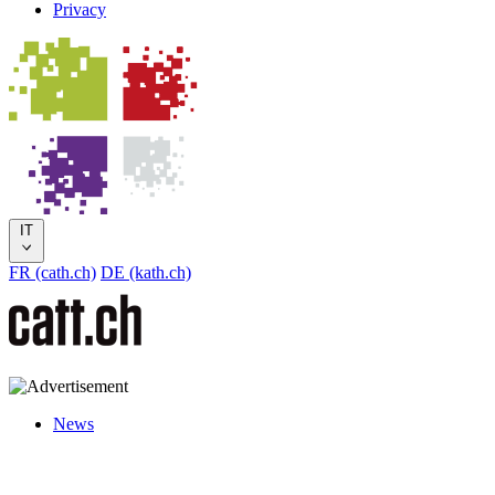
Privacy
IT
FR (cath.ch)
DE (kath.ch)
News