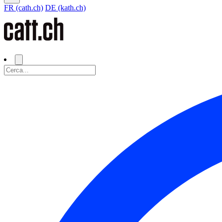
FR (cath.ch)
DE (kath.ch)