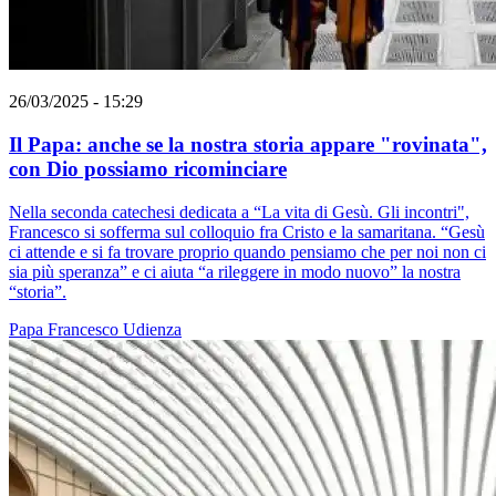
26/03/2025 - 15:29
Il Papa: anche se la nostra storia appare "rovinata",
con Dio possiamo ricominciare
Nella seconda catechesi dedicata a “La vita di Gesù. Gli incontri",
Francesco si sofferma sul colloquio fra Cristo e la samaritana. “Gesù
ci attende e si fa trovare proprio quando pensiamo che per noi non ci
sia più speranza” e ci aiuta “a rileggere in modo nuovo” la nostra
“storia”.
Papa Francesco
Udienza