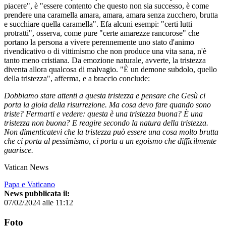
piacere", è "essere contento che questo non sia successo, è come
prendere una caramella amara, amara, amara senza zucchero, brutta
e succhiare quella caramella". Efa alcuni esempi: "certi lutti
protratti", osserva, come pure "certe amarezze rancorose" che
portano la persona a vivere perennemente uno stato d'animo
rivendicativo o di vittimismo che non produce una vita sana, n'è
tanto meno cristiana. Da emozione naturale, avverte, la tristezza
diventa allora qualcosa di malvagio. "È un demone subdolo, quello
della tristezza", afferma, e a braccio conclude:
Dobbiamo stare attenti a questa tristezza e pensare che Gesù ci
porta la gioia della risurrezione. Ma cosa devo fare quando sono
triste? Fermarti e vedere: questa è una tristezza buona? È una
tristezza non buona? E reagire secondo la natura della tristezza.
Non dimenticatevi che la tristezza può essere una cosa molto brutta
che ci porta al pessimismo, ci porta a un egoismo che difficilmente
guarisce.
Vatican News
Papa e Vaticano
News pubblicata il:
07/02/2024 alle 11:12
Foto