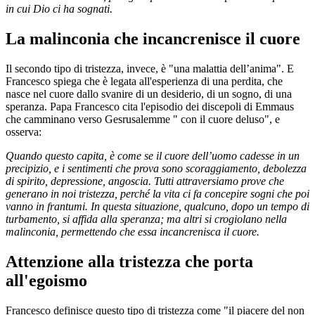
in cui Dio ci ha sognati.
La malinconia che incancrenisce il cuore
Il secondo tipo di tristezza, invece, è "una malattia dell’anima". E
Francesco spiega che è legata all'esperienza di una perdita, che
nasce nel cuore dallo svanire di un desiderio, di un sogno, di una
speranza. Papa Francesco cita l'episodio dei discepoli di Emmaus
che camminano verso Gesrusalemme " con il cuore deluso", e
osserva:
Quando questo capita, è come se il cuore dell’uomo cadesse in un
precipizio, e i sentimenti che prova sono scoraggiamento, debolezza
di spirito, depressione, angoscia. Tutti attraversiamo prove che
generano in noi tristezza, perché la vita ci fa concepire sogni che poi
vanno in frantumi. In questa situazione, qualcuno, dopo un tempo di
turbamento, si affida alla speranza; ma altri si crogiolano nella
malinconia, permettendo che essa incancrenisca il cuore.
Attenzione alla tristezza che porta
all'egoismo
Francesco definisce questo tipo di tristezza come "il piacere del non