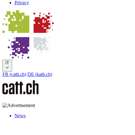
Privacy
IT
FR (cath.ch)
DE (kath.ch)
News