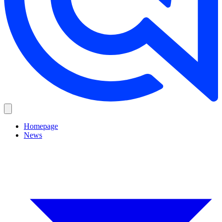
Homepage
News