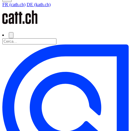
FR (cath.ch)
DE (kath.ch)