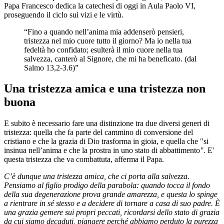
Papa Francesco dedica la catechesi di oggi in Aula Paolo VI,
proseguendo il ciclo sui vizi e le virtù.
“Fino a quando nell’anima mia addenserò pensieri,
tristezza nel mio cuore tutto il giorno? Ma io nella tua
fedeltà ho confidato; esulterà il mio cuore nella tua
salvezza, canterò al Signore, che mi ha beneficato. (dal
Salmo 13,2-3.6)”
Una tristezza amica e una tristezza non
buona
E subito è necessario fare una distinzione tra due diversi generi di
tristezza: quella che fa parte del cammino di conversione del
cristiano e che la grazia di Dio trasforma in gioia, e quella che "si
insinua nell’anima e che la prostra in uno stato di abbattimento
".
E'
questa tristezza che va combattuta, afferma il Papa.
C’è dunque una tristezza amica, che ci porta alla salvezza.
Pensiamo al figlio prodigo della parabola: quando tocca il fondo
della sua degenerazione prova grande amarezza, e questa lo spinge
a rientrare in sé stesso e a decidere di tornare a casa di suo padre. È
una grazia gemere sui propri peccati, ricordarsi dello stato di grazia
da cui siamo decaduti, piangere perché abbiamo perduto la purezza