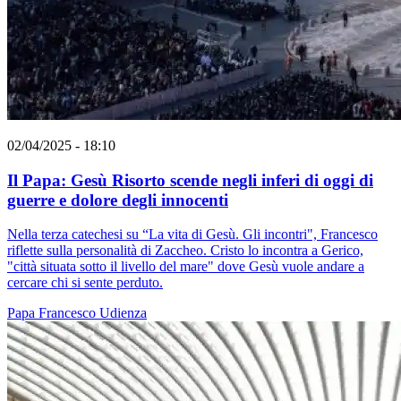
02/04/2025 - 18:10
Il Papa: Gesù Risorto scende negli inferi di oggi di
guerre e dolore degli innocenti
Nella terza catechesi su “La vita di Gesù. Gli incontri", Francesco
riflette sulla personalità di Zaccheo. Cristo lo incontra a Gerico,
"città situata sotto il livello del mare" dove Gesù vuole andare a
cercare chi si sente perduto.
Papa Francesco
Udienza