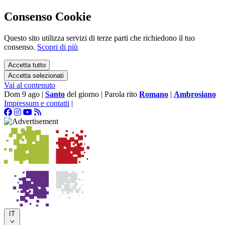
Consenso Cookie
Questo sito utilizza servizi di terze parti che richiedono il tuo
consenso.
Scopri di più
Accetta tutto
Accetta selezionati
Vai al contenuto
Dom 9 ago
|
Santo
del giorno
|
Parola rito
Romano
|
Ambrosiano
Impressum e contatti
|
IT