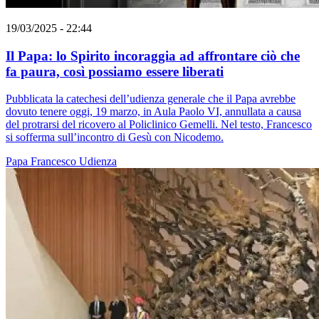
19/03/2025 - 22:44
Il Papa: lo Spirito incoraggia ad affrontare ciò che
fa paura, così possiamo essere liberati
Pubblicata la catechesi dell’udienza generale che il Papa avrebbe
dovuto tenere oggi, 19 marzo, in Aula Paolo VI, annullata a causa
del protrarsi del ricovero al Policlinico Gemelli. Nel testo, Francesco
si sofferma sull’incontro di Gesù con Nicodemo.
Papa Francesco
Udienza