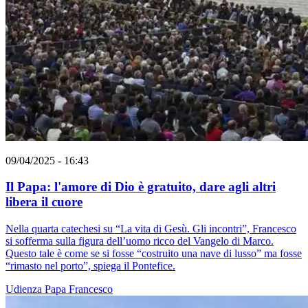
09/04/2025 - 16:43
Il Papa: l'amore di Dio è gratuito, dare agli altri
libera il cuore
Nella quarta catechesi su “La vita di Gesù. Gli incontri”, Francesco
si sofferma sulla figura dell’uomo ricco del Vangelo di Marco.
Questo tale è come se si fosse “costruito una nave di lusso” ma fosse
“rimasto nel porto”, spiega il Pontefice.
Udienza
Papa Francesco