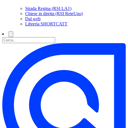
Strada Regina (RSI LA1)
Chiese in diretta (RSI ReteUno)
Dal web
Libreria SHORTCATT