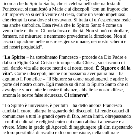
ricorda che lo Spirito Santo, che si celebra nell'odierna festa di
Pentecoste, si manifestò a Maria e ai discepoli “con un fragore che
all’improvviso si sentì venire dal cielo, come un vento impetuoso
che riempì la casa dove si trovavano. Si tratta di un’esperienza reale
ma anche simbolica. Essa rivela che
l
o Spirito Santo è come un
vento forte e libero. Ci porta forza e libertà. Non si può controllare,
fermare, né misurare; e nemmeno prevederne la direzione. Non si
lascia inquadrare nelle nostre esigenze umane, nei nostri schemi e
nei nostri pregiudizi”.
“
Lo Spirito
– ha sottolineato Francesco - procede da Dio Padre e
dal suo Figlio Gesù Cristo e irrompe sulla Chiesa, su ciascuno di
noi, dando vita alle nostre menti e ai nostri cuori.
È Signore e dà la
vita
”. Come i discepoli, anche noi possiamo aver paura ma – ha
aggiunto il Pontefice – “il Signore sa come raggiungerci e aprire le
porte del nostro cuore. Egli manda su di noi lo Spirito Santo che ci
avvolge e vince tutte le nostre titubanze, abbatte le nostre difese,
smonta le nostre false sicurezze.
Ci rinnova
”.
“Lo Spirito è universale, è per tutti – ha detto ancora Francesco -
cambia il cuore, allarga lo sguardo dei discepoli. Li rende capaci di
comunicare a tutti le grandi opere di Dio, senza limiti, oltrepassando
i confini culturali e religiosi entro cui erano abituati a pensare e a
vivere. Mette in grado gli Apostoli di raggiungere gli altri rispettando
le loro possibilità di ascolto e di comprensione, nella cultura e