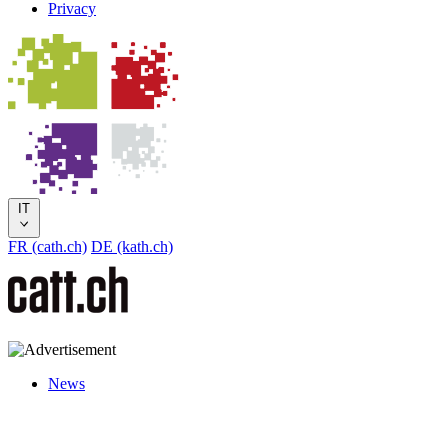
Privacy
IT
FR (cath.ch)
DE (kath.ch)
News