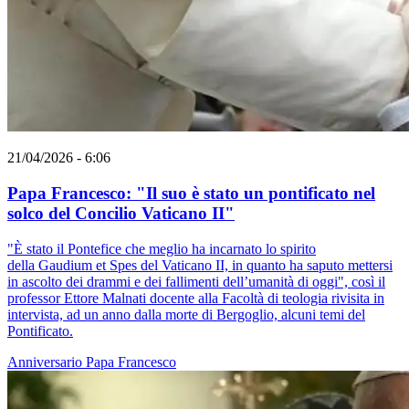
21/04/2026 - 6:06
Papa Francesco: "Il suo è stato un pontificato nel
solco del Concilio Vaticano II"
"È stato il Pontefice che meglio ha incarnato lo spirito
della Gaudium et Spes del Vaticano II, in quanto ha saputo mettersi
in ascolto dei drammi e dei fallimenti dell’umanità di oggi", così il
professor Ettore Malnati docente alla Facoltà di teologia rivisita in
intervista, ad un anno dalla morte di Bergoglio, alcuni temi del
Pontificato.
Anniversario
Papa Francesco