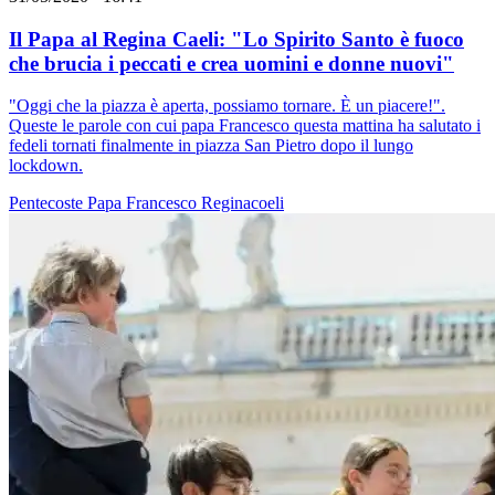
Il Papa al Regina Caeli: "Lo Spirito Santo è fuoco
che brucia i peccati e crea uomini e donne nuovi"
"Oggi che la piazza è aperta, possiamo tornare. È un piacere!".
Queste le parole con cui papa Francesco questa mattina ha salutato i
fedeli tornati finalmente in piazza San Pietro dopo il lungo
lockdown.
Pentecoste
Papa Francesco
Reginacoeli