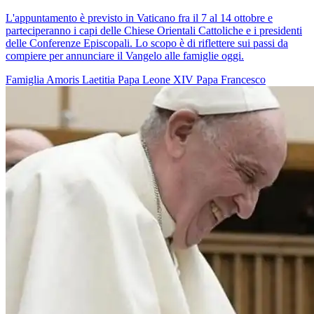
L'appuntamento è previsto in Vaticano fra il 7 al 14 ottobre e
parteciperanno i capi delle Chiese Orientali Cattoliche e i presidenti
delle Conferenze Episcopali. Lo scopo è di riflettere sui passi da
compiere per annunciare il Vangelo alle famiglie oggi.
Famiglia
Amoris Laetitia
Papa Leone XIV
Papa Francesco