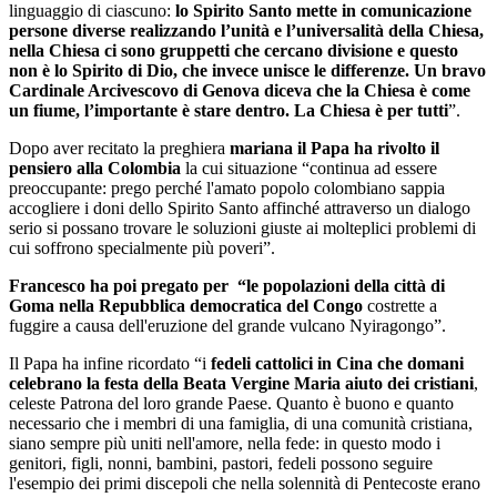
linguaggio di ciascuno:
lo Spirito Santo mette in comunicazione
persone diverse realizzando l’unità e l’universalità della Chiesa,
nella Chiesa ci sono gruppetti che cercano divisione e questo
non è lo Spirito di Dio, che invece unisce le differenze. Un bravo
Cardinale Arcivescovo di Genova diceva che la Chiesa è come
un fiume, l’importante è stare dentro. La Chiesa è per tutti
”.
Dopo aver recitato la preghiera
mariana il Papa ha rivolto il
pensiero alla Colombia
la cui situazione “continua ad essere
preoccupante: prego perché l'amato popolo colombiano sappia
accogliere i doni dello Spirito Santo affinché attraverso un dialogo
serio si possano trovare le soluzioni giuste ai molteplici problemi di
cui soffrono specialmente più poveri”.
Francesco ha poi pregato per “le popolazioni della città di
Goma nella Repubblica democratica del Congo
costrette a
fuggire a causa dell'eruzione del grande vulcano Nyiragongo”.
Il Papa ha infine ricordato “i
fedeli cattolici in Cina che domani
celebrano la festa della Beata Vergine Maria aiuto dei cristiani
,
celeste Patrona del loro grande Paese. Quanto è buono e quanto
necessario che i membri di una famiglia, di una comunità cristiana,
siano sempre più uniti nell'amore, nella fede: in questo modo i
genitori, figli, nonni, bambini, pastori, fedeli possono seguire
l'esempio dei primi discepoli che nella solennità di Pentecoste erano