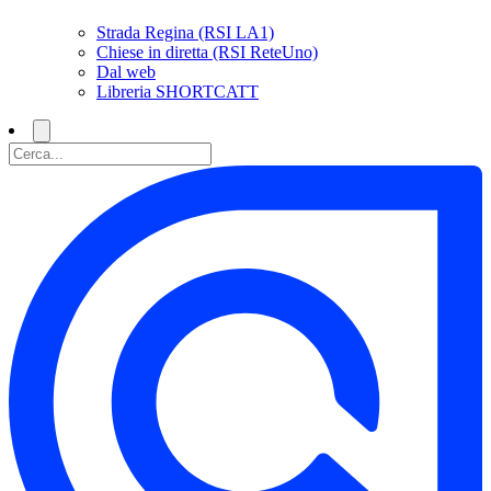
Strada Regina (RSI LA1)
Chiese in diretta (RSI ReteUno)
Dal web
Libreria SHORTCATT