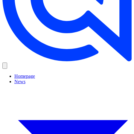
Homepage
News