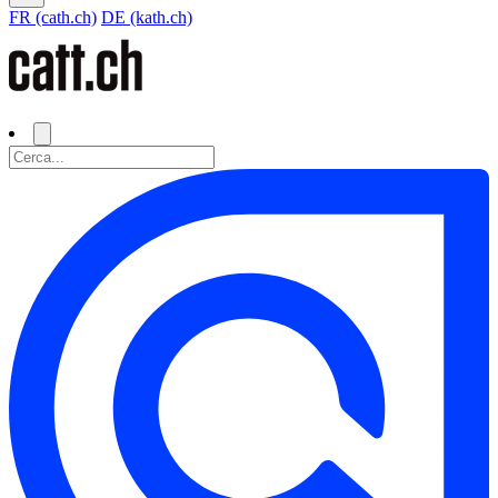
FR (cath.ch)
DE (kath.ch)