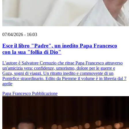
07/04/2026 - 16:03
Esce il libro "Padre", un inedito Papa Francesco
con la sua "follia di Dio"
L'autore è Salvatore Cernuzio che ritrae Papa Francesco attraverso
un'amicizia vera: confidenze, umorismo, dolore per le guerre e
Gaza, sogni di viaggi. Un ritratto inedito e commovente di un
Pontefice straordinario. Edito da Piemme il volume è in libreria dal 7
aprile
Papa Francesco
Pubblicazione