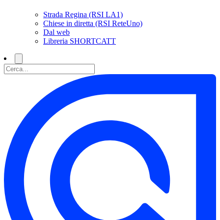
Strada Regina (RSI LA1)
Chiese in diretta (RSI ReteUno)
Dal web
Libreria SHORTCATT