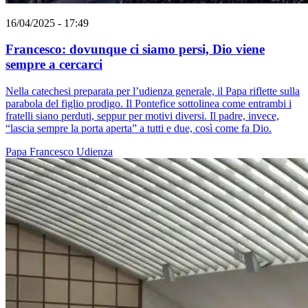
16/04/2025 - 17:49
Francesco: dovunque ci siamo persi, Dio viene
sempre a cercarci
Nella catechesi preparata per l’udienza generale, il Papa riflette sulla
parabola del figlio prodigo. Il Pontefice sottolinea come entrambi i
fratelli siano perduti, seppur per motivi diversi. Il padre, invece,
“lascia sempre la porta aperta” a tutti e due, così come fa Dio.
Papa Francesco
Udienza