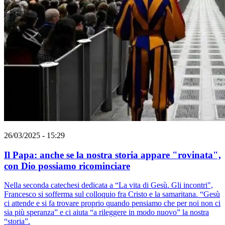
26/03/2025 - 15:29
Il Papa: anche se la nostra storia appare "rovinata",
con Dio possiamo ricominciare
Nella seconda catechesi dedicata a “La vita di Gesù. Gli incontri",
Francesco si sofferma sul colloquio fra Cristo e la samaritana. “Gesù
ci attende e si fa trovare proprio quando pensiamo che per noi non ci
sia più speranza” e ci aiuta “a rileggere in modo nuovo” la nostra
“storia”.