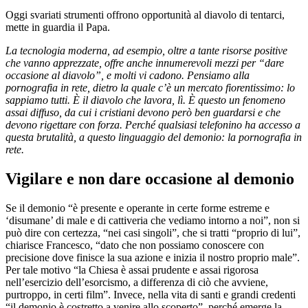
Oggi svariati strumenti offrono opportunità al diavolo di tentarci,
mette in guardia il Papa.
La tecnologia moderna, ad esempio, oltre a tante risorse positive
che vanno apprezzate, offre anche innumerevoli mezzi per “dare
occasione al diavolo”, e molti vi cadono. Pensiamo alla
pornografia in rete, dietro la quale c’è un mercato fiorentissimo: lo
sappiamo tutti. È il diavolo che lavora, lì. È questo un fenomeno
assai diffuso, da cui i cristiani devono però ben guardarsi e che
devono rigettare con forza. Perché qualsiasi telefonino ha accesso a
questa brutalità, a questo linguaggio del demonio: la pornografia in
rete.
Vigilare e non dare occasione al demonio
Se il demonio “è presente e operante in certe forme estreme e
‘disumane’ di male e di cattiveria che vediamo intorno a noi”, non si
può dire con certezza, “nei casi singoli”, che si tratti “proprio di lui”,
chiarisce Francesco, “dato che non possiamo conoscere con
precisione dove finisce la sua azione e inizia il nostro proprio male”.
Per tale motivo “la Chiesa è assai prudente e assai rigorosa
nell’esercizio dell’esorcismo, a differenza di ciò che avviene,
purtroppo, in certi film”. Invece, nella vita di santi e grandi credenti
“il demonio è costretto a venire allo scoperto”, perché emerge la