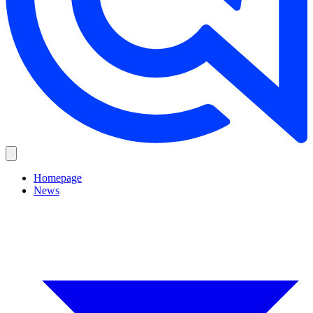
Homepage
News