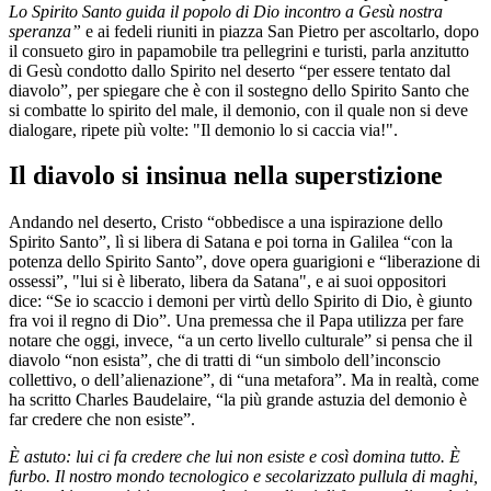
Lo Spirito Santo guida il popolo di Dio incontro a Gesù nostra
speranza”
e ai fedeli riuniti in piazza San Pietro per ascoltarlo, dopo
il consueto giro in papamobile tra pellegrini e turisti, parla anzitutto
di Gesù condotto dallo Spirito nel deserto “per essere tentato dal
diavolo”, per spiegare che è con il sostegno dello Spirito Santo che
si combatte lo spirito del male, il demonio, con il quale non si deve
dialogare, ripete più volte: "Il demonio lo si caccia via!".
Il diavolo si insinua nella superstizione
Andando nel deserto, Cristo “obbedisce a una ispirazione dello
Spirito Santo”, lì si libera di Satana e poi torna in Galilea “con la
potenza dello Spirito Santo”, dove opera guarigioni e “liberazione di
ossessi”, "lui si è liberato, libera da Satana", e ai suoi oppositori
dice: “Se io scaccio i demoni per virtù dello Spirito di Dio, è giunto
fra voi il regno di Dio”. Una premessa che il Papa utilizza per fare
notare che oggi, invece, “a un certo livello culturale” si pensa che il
diavolo “non esista”, che di tratti di “un simbolo dell’inconscio
collettivo, o dell’alienazione”, di “una metafora”. Ma in realtà, come
ha scritto Charles Baudelaire, “la più grande astuzia del demonio è
far credere che non esiste”.
È astuto: lui ci fa credere che lui non esiste e così domina tutto. È
furbo. Il nostro mondo tecnologico e secolarizzato pullula di maghi,