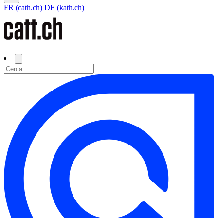
FR (cath.ch)
DE (kath.ch)