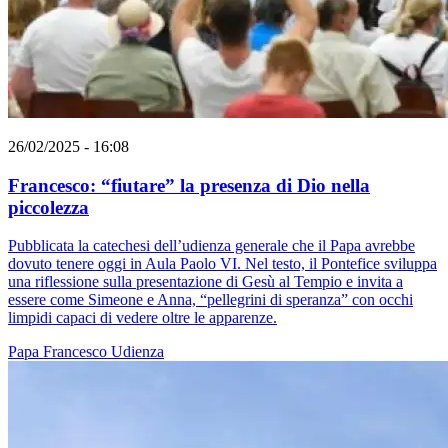
26/02/2025 - 16:08
Francesco: “fiutare” la presenza di Dio nella
piccolezza
Pubblicata la catechesi dell’udienza generale che il Papa avrebbe
dovuto tenere oggi in Aula Paolo VI. Nel testo, il Pontefice sviluppa
una riflessione sulla presentazione di Gesù al Tempio e invita a
essere come Simeone e Anna, “pellegrini di speranza” con occhi
limpidi capaci di vedere oltre le apparenze.
Papa Francesco
Udienza