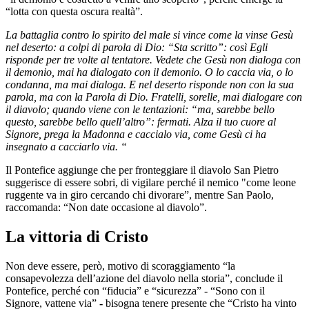
“lotta con questa oscura realtà”.
La battaglia contro lo spirito del male si vince come la vinse Gesù
nel deserto: a colpi di parola di Dio: “Sta scritto”: così Egli
risponde per tre volte al tentatore. Vedete che Gesù non dialoga con
il demonio, mai ha dialogato con il demonio. O lo caccia via, o lo
condanna, ma mai dialoga. E nel deserto risponde non con la sua
parola, ma con la Parola di Dio. Fratelli, sorelle, mai dialogare con
il diavolo; quando viene con le tentazioni: “ma, sarebbe bello
questo, sarebbe bello quell’altro”: fermati. Alza il tuo cuore al
Signore, prega la Madonna e caccialo via, come Gesù ci ha
insegnato a cacciarlo via. “
Il Pontefice aggiunge che per fronteggiare il diavolo San Pietro
suggerisce di essere sobri, di vigilare perché il nemico "come leone
ruggente va in giro cercando chi divorare”, mentre San Paolo,
raccomanda: “Non date occasione al diavolo”.
La vittoria di Cristo
Non deve essere, però, motivo di scoraggiamento “la
consapevolezza dell’azione del diavolo nella storia”, conclude il
Pontefice, perché con “fiducia” e “sicurezza” - “Sono con il
Signore, vattene via”
-
bisogna tenere presente che “Cristo ha vinto