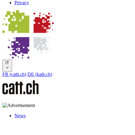
Privacy
IT
FR (cath.ch)
DE (kath.ch)
News