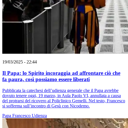
19/03/2025 - 22:44
Il Papa: lo Spirito incoraggia ad affrontare ciò che
fa paura, così possiamo essere liberati
Pubblicata la catechesi dell’udienza generale che il Papa avrebbe
dovuto tenere oggi, 19 marzo, in Aula Paolo VI, annullata a causa
del protrarsi del ricovero al Policlinico Gemelli. Nel testo, Francesco
si sofferma sull’incontro di Gesù con Nicodemo.
Papa Francesco
Udienza