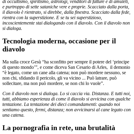
di occultismo, spiritismo, astrologi, venditori di fatture e di amuleti,
e purtroppo di sette sataniche vere e proprie. Scacciato dalla porta,
il diavolo è rientrato, si direbbe, dalla finestra. Scacciato dalla fede,
rientra con la superstizione. E se tu sei superstizioso,
incoscientemente stai dialogando con il diavolo. Con il diavolo non
si dialoga.
Tecnologia moderna, occasione per il
diavolo
Ma sulla croce Gesù “ha sconfitto per sempre il potere del ‘principe
di questo mondo’”, e come diceva San Cesario di Arles, il demonio
“è legato, come un cane alla catena; non può mordere nessuno, se
non chi, sfidando il pericolo, gli va vicino ... Può latrare, può
sollecitare, ma non può mordere, se non chi lo vuole”.
Con il diavolo non si dialoga. Lo si caccia via. Distanza. E tutti noi,
tutti, abbiamo esperienza di come il diavolo si avvicina con qualche
tentazione. La tentazione dei dieci comandamenti: quando noi
sentiamo questo, fermi, distanza; non avvicinarsi al cane legato con
una catena.
La pornografia in rete, una brutalità