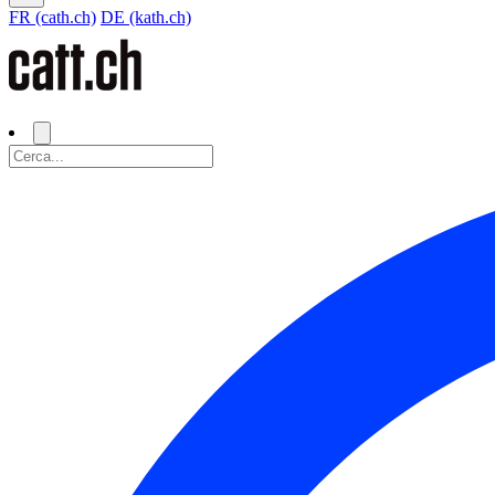
FR (cath.ch)
DE (kath.ch)