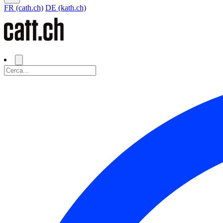
FR (cath.ch)
DE (kath.ch)