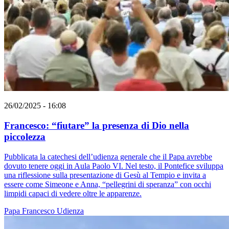
26/02/2025 - 16:08
Francesco: “fiutare” la presenza di Dio nella
piccolezza
Pubblicata la catechesi dell’udienza generale che il Papa avrebbe
dovuto tenere oggi in Aula Paolo VI. Nel testo, il Pontefice sviluppa
una riflessione sulla presentazione di Gesù al Tempio e invita a
essere come Simeone e Anna, “pellegrini di speranza” con occhi
limpidi capaci di vedere oltre le apparenze.
Papa Francesco
Udienza