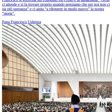
ci attende e si fa trovare proprio quando pensiamo che per noi non ci
sia più speranza” e ci aiuta “a rileggere in modo nuovo” la nostra
“storia”.
Papa Francesco
Udienza