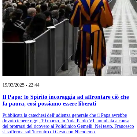
19/03/2025 - 22:44
Il Papa: lo Spirito incoraggia ad affrontare ciò che
fa paura, così possiamo essere liberati
Pubblicata la catechesi dell’udienza generale che il Papa avrebbe
dovuto tenere oggi, 19 marzo, in Aula Paolo VI, annullata a causa
del protrarsi del ricovero al Policlinico Gemelli. Nel testo, Francesco
si sofferma sull’incontro di Gesù con Nicodemo.