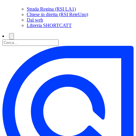
Strada Regina (RSI LA1)
Chiese in diretta (RSI ReteUno)
Dal web
Libreria SHORTCATT