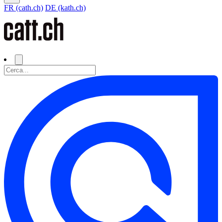
FR (cath.ch)
DE (kath.ch)