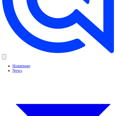
Homepage
News