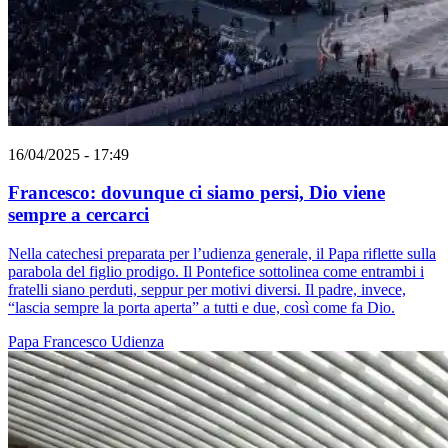
16/04/2025 - 17:49
Francesco: dovunque ci siamo persi, Dio viene
sempre a cercarci
Nella catechesi preparata per l’udienza generale, il Papa riflette sulla
parabola del figlio prodigo. Il Pontefice sottolinea come entrambi i
fratelli siano perduti, seppur per motivi diversi. Il padre, invece,
“lascia sempre la porta aperta” a tutti e due, così come fa Dio.
Papa Francesco
Udienza