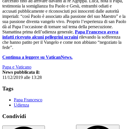
carcerato fino ad arrivare davanti al re Agrippa. Luca, nota il Papa,
testimonia la somiglianza fra Paolo e Gesù, entrambi odiati e
accusati pubblicamente e riconosciuti poi innocenti dalle autorità
imperiali: “così Paolo è associato alla passione del suo Maestro” e la
sua passione diventa vangelo vivo. Proprio l’esperienza di san Paolo
dà al Papa l’occasione di tornare sul tema della persecuzione.
Stamattina prima dell’udienza generale,
Papa Francesco aveva
infatti ricevuto alcuni pellegrini ucraini
rilevando la sofferenza
che hanno patito per il Vangelo e come non abbiano “negoziato la
fede”.
Continua a leggere su VaticanNews.
Papa e Vaticano
News pubblicata il:
11/12/2019 alle 13:28
Tags
Papa Francesco
Udienza
Condividi