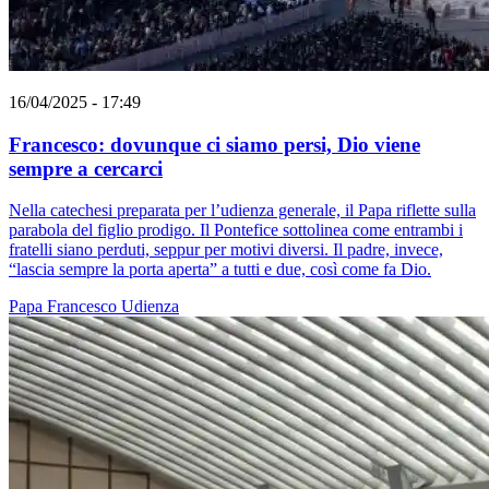
16/04/2025 - 17:49
Francesco: dovunque ci siamo persi, Dio viene
sempre a cercarci
Nella catechesi preparata per l’udienza generale, il Papa riflette sulla
parabola del figlio prodigo. Il Pontefice sottolinea come entrambi i
fratelli siano perduti, seppur per motivi diversi. Il padre, invece,
“lascia sempre la porta aperta” a tutti e due, così come fa Dio.
Papa Francesco
Udienza