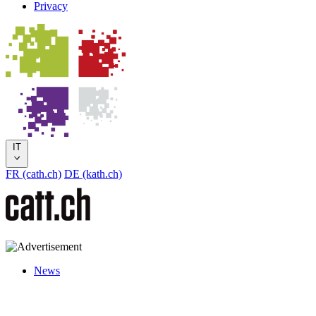
Privacy
IT
FR (cath.ch)
DE (kath.ch)
News