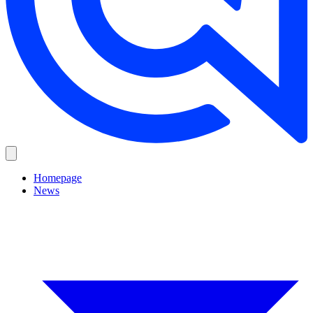
Homepage
News