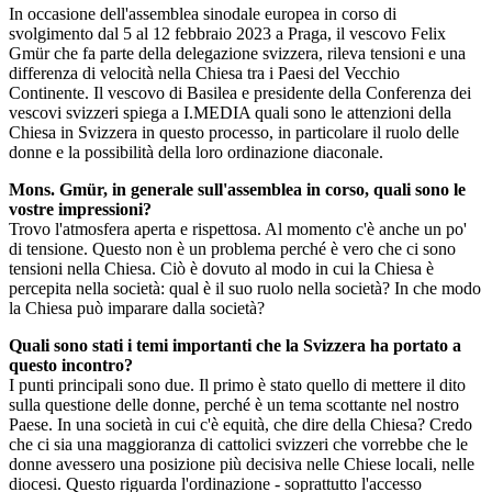
In occasione dell'assemblea sinodale europea in corso di
svolgimento dal 5 al 12 febbraio 2023 a Praga, il vescovo Felix
Gmür che fa parte della delegazione svizzera, rileva tensioni e una
differenza di velocità nella Chiesa tra i Paesi del Vecchio
Continente. Il vescovo di Basilea e presidente della Conferenza dei
vescovi svizzeri spiega a I.MEDIA quali sono le attenzioni della
Chiesa in Svizzera in questo processo, in particolare il ruolo delle
donne e la possibilità della loro ordinazione diaconale.
Mons. Gmür, in generale sull'assemblea in corso, quali sono le
vostre impressioni?
Trovo l'atmosfera aperta e rispettosa. Al momento c'è anche un po'
di tensione. Questo non è un problema perché è vero che ci sono
tensioni nella Chiesa. Ciò è dovuto al modo in cui la Chiesa è
percepita nella società: qual è il suo ruolo nella società? In che modo
la Chiesa può imparare dalla società?
Quali sono stati i temi importanti che la Svizzera ha portato a
questo incontro?
I punti principali sono due. Il primo è stato quello di mettere il dito
sulla questione delle donne, perché è un tema scottante nel nostro
Paese. In una società in cui c'è equità, che dire della Chiesa? Credo
che ci sia una maggioranza di cattolici svizzeri che vorrebbe che le
donne avessero una posizione più decisiva nelle Chiese locali, nelle
diocesi. Questo riguarda l'ordinazione - soprattutto l'accesso