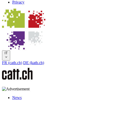
Privacy
IT
FR (cath.ch)
DE (kath.ch)
News