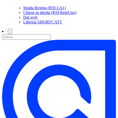
Strada Regina (RSI LA1)
Chiese in diretta (RSI ReteUno)
Dal web
Libreria SHORTCATT