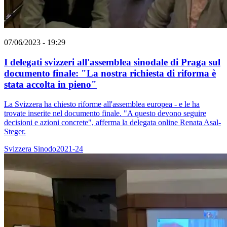
07/06/2023 - 19:29
I delegati svizzeri all'assemblea sinodale di Praga sul
documento finale: "La nostra richiesta di riforma è
stata accolta in pieno"
La Svizzera ha chiesto riforme all'assemblea europea - e le ha
trovate inserite nel documento finale. "A questo devono seguire
decisioni e azioni concrete", afferma la delegata online Renata Asal-
Steger.
Svizzera
Sinodo2021-24