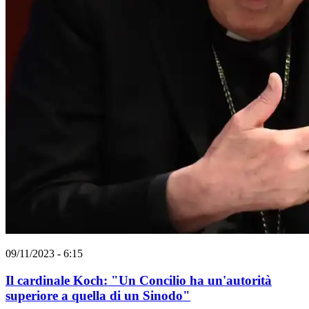
09/11/2023 - 6:15
Il cardinale Koch: "Un Concilio ha un'autorità
superiore a quella di un Sinodo"