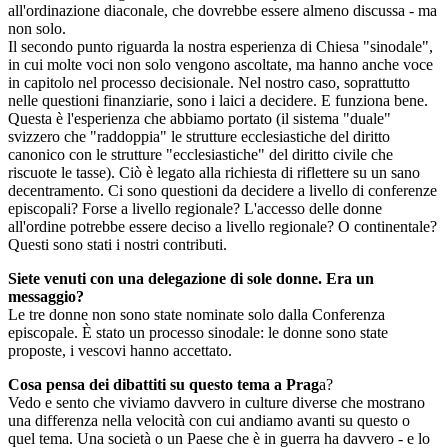
all'ordinazione diaconale, che dovrebbe essere almeno discussa - ma
non solo.
Il secondo punto riguarda la nostra esperienza di Chiesa "sinodale",
in cui molte voci non solo vengono ascoltate, ma hanno anche voce
in capitolo nel processo decisionale. Nel nostro caso, soprattutto
nelle questioni finanziarie, sono i laici a decidere. E funziona bene.
Questa è l'esperienza che abbiamo portato (il sistema "duale"
svizzero che "raddoppia" le strutture ecclesiastiche del diritto
canonico con le strutture "ecclesiastiche" del diritto civile che
riscuote le tasse). Ciò è legato alla richiesta di riflettere su un sano
decentramento. Ci sono questioni da decidere a livello di conferenze
episcopali? Forse a livello regionale? L'accesso delle donne
all'ordine potrebbe essere deciso a livello regionale? O continentale?
Questi sono stati i nostri contributi.
Siete venuti con una delegazione di sole donne. Era un
messaggio?
Le tre donne non sono state nominate solo dalla Conferenza
episcopale. È stato un processo sinodale: le donne sono state
proposte, i vescovi hanno accettato.
Cosa pensa dei dibattiti su questo tema a Prag
a?
Vedo e sento che viviamo davvero in culture diverse che mostrano
una differenza nella velocità con cui andiamo avanti su questo o
quel tema. Una società o un Paese che è in guerra ha davvero - e lo