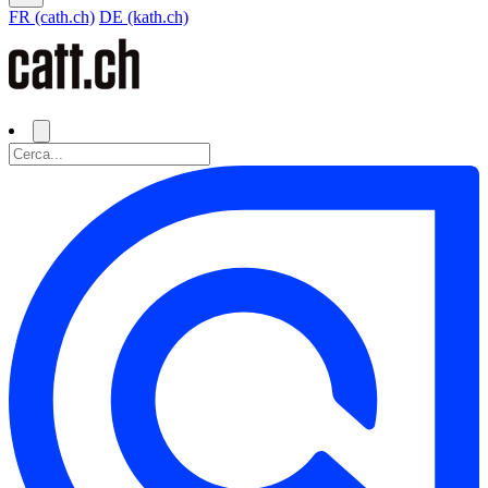
FR (cath.ch)
DE (kath.ch)