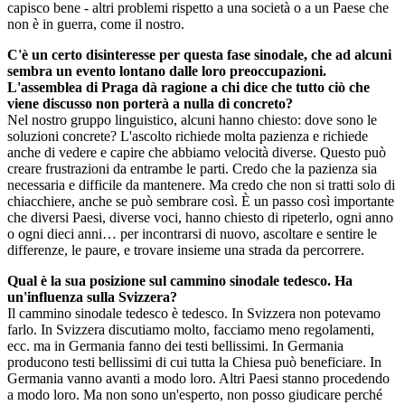
capisco bene - altri problemi rispetto a una società o a un Paese che
non è in guerra, come il nostro.
C'è un certo disinteresse per questa fase sinodale, che ad alcuni
sembra un evento lontano dalle loro preoccupazioni.
L'assemblea di Praga dà ragione a chi dice che tutto ciò che
viene discusso non porterà a nulla di concreto?
Nel nostro gruppo linguistico, alcuni hanno chiesto: dove sono le
soluzioni concrete? L'ascolto richiede molta pazienza e richiede
anche di vedere e capire che abbiamo velocità diverse. Questo può
creare frustrazioni da entrambe le parti. Credo che la pazienza sia
necessaria e difficile da mantenere. Ma credo che non si tratti solo di
chiacchiere, anche se può sembrare così. È un passo così importante
che diversi Paesi, diverse voci, hanno chiesto di ripeterlo, ogni anno
o ogni dieci anni… per incontrarsi di nuovo, ascoltare e sentire le
differenze, le paure, e trovare insieme una strada da percorrere.
Qual è la sua posizione sul cammino sinodale tedesco. Ha
un'influenza sulla Svizzera?
Il cammino sinodale tedesco è tedesco. In Svizzera non potevamo
farlo. In Svizzera discutiamo molto, facciamo meno regolamenti,
ecc. ma in Germania fanno dei testi bellissimi. In Germania
producono testi bellissimi di cui tutta la Chiesa può beneficiare. In
Germania vanno avanti a modo loro. Altri Paesi stanno procedendo
a modo loro. Ma non sono un'esperto, non posso giudicare perché