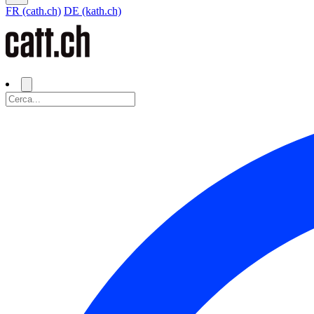
FR (cath.ch)
DE (kath.ch)