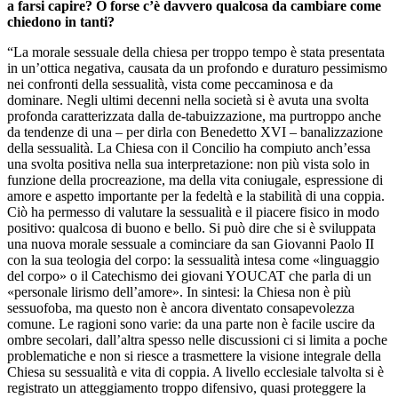
a farsi capire? O forse c’è davvero qualcosa da cambiare come
chiedono in tanti?
“La morale sessuale della chiesa per troppo tempo è stata presentata
in un’ottica negativa, causata da un profondo e duraturo pessimismo
nei confronti della sessualità, vista come peccaminosa e da
dominare. Negli ultimi decenni nella società si è avuta una svolta
profonda caratterizzata dalla de-tabuizzazione, ma purtroppo anche
da tendenze di una – per dirla con Benedetto XVI – banalizzazione
della sessualità. La Chiesa con il Concilio ha compiuto anch’essa
una svolta positiva nella sua interpretazione: non più vista solo in
funzione della procreazione, ma della vita coniugale, espressione di
amore e aspetto importante per la fedeltà e la stabilità di una coppia.
Ciò ha permesso di valutare la sessualità e il piacere fisico in modo
positivo: qualcosa di buono e bello. Si può dire che si è sviluppata
una nuova morale sessuale a cominciare da san Giovanni Paolo II
con la sua teologia del corpo: la sessualità intesa come «linguaggio
del corpo» o il Catechismo dei giovani YOUCAT che parla di un
«personale lirismo dell’amore». In sintesi: la Chiesa non è più
sessuofoba, ma questo non è ancora diventato consapevolezza
comune. Le ragioni sono varie: da una parte non è facile uscire da
ombre secolari, dall’altra spesso nelle discussioni ci si limita a poche
problematiche e non si riesce a trasmettere la visione integrale della
Chiesa su sessualità e vita di coppia. A livello ecclesiale talvolta si è
registrato un atteggiamento troppo difensivo, quasi proteggere la