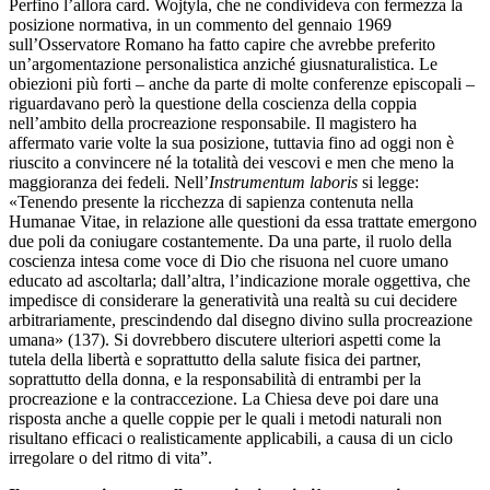
Perfino l’allora card. Wojtyla, che ne condivideva con fermezza la
posizione normativa, in un commento del gennaio 1969
sull’Osservatore Romano ha fatto capire che avrebbe preferito
un’argomentazione personalistica anziché giusnaturalistica. Le
obiezioni più forti – anche da parte di molte conferenze episcopali –
riguardavano però la questione della coscienza della coppia
nell’ambito della procreazione responsabile. Il magistero ha
affermato varie volte la sua posizione, tuttavia fino ad oggi non è
riuscito a convincere né la totalità dei vescovi e men che meno la
maggioranza dei fedeli. Nell’
Instrumentum
laboris
si legge:
«Tenendo presente la ricchezza di sapienza contenuta nella
Humanae Vitae, in relazione alle questioni da essa trattate emergono
due poli da coniugare costantemente. Da una parte, il ruolo della
coscienza intesa come voce di Dio che risuona nel cuore umano
educato ad ascoltarla; dall’altra, l’indicazione morale oggettiva, che
impedisce di considerare la generatività una realtà su cui decidere
arbitrariamente, prescindendo dal disegno divino sulla procreazione
umana» (137). Si dovrebbero discutere ulteriori aspetti come la
tutela della libertà e soprattutto della salute fisica dei partner,
soprattutto della donna, e la responsabilità di entrambi per la
procreazione e la contraccezione. La Chiesa deve poi dare una
risposta anche a quelle coppie per le quali i metodi naturali non
risultano efficaci o realisticamente applicabili, a causa di un ciclo
irregolare o del ritmo di vita”.