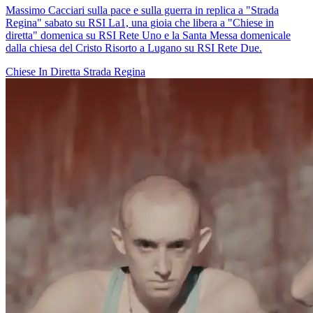
Massimo Cacciari sulla pace e sulla guerra in replica a "Strada
Regina" sabato su RSI La1, una gioia che libera a "Chiese in
diretta" domenica su RSI Rete Uno e la Santa Messa domenicale
dalla chiesa del Cristo Risorto a Lugano su RSI Rete Due.
Chiese In Diretta
Strada Regina