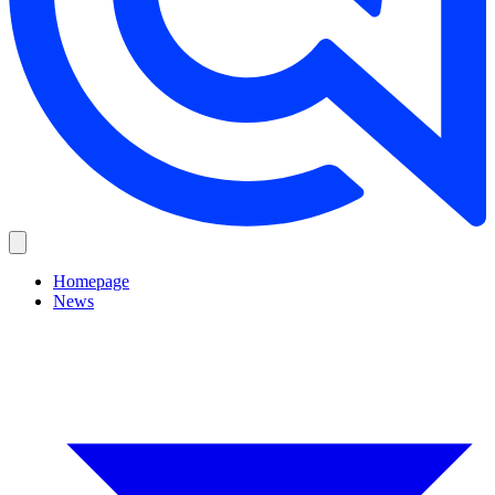
Homepage
News