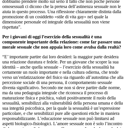
dobbiamo prendere molto sul serio il fatto che non poche persone
omosessuali ci dicono che la pretesa dell’astinenza sessuale non le
aiuta in questo processo. Una riflessione chiaramente distinta dalla
promozione di un cosiddetto «stile di vita gay» nel quale la
dimensione personale ed integrale della sessualità non viene
rispettata”.
Per i giovani di oggi l’esercizio della sessualità è una
componente importante della relazione: come far passare una
morale sessuale che non appaia loro come avulsa dalla realtà?
“E’ importante partire dai loro desideri: la maggior parte desidera
una relazione duratura e fedele.
Per un giovane che scopre la sua
identità – anche quella sessuale – l’esercizio della sessualità ha
certamente un ruolo importante e nella cultura odierna, che tende
verso un’enfatizzazione del fisico sia riguardo all’autostima che alla
percezione sociale di una persona, il comportamento sessuale
diventa significativo. Secondo me non si deve partire dalle norme,
ma da una pedagogia integrale che riconosca il processo di
maturazione fisica e psichica, valuti positivamente il ruolo della
sessualità, sensibilizzi alla vulnerabilità della persona umana e della
sua integrità psicofisica, per la quale la sessualità è un’espressione
particolare, e che sensibilizzi pure alle questioni etiche in maniera
responsabilizzante. L’educazione sessuale non può limitarsi ad
aspetti biologico-fisiologici. L’amore sessuale non è solo l’incontro