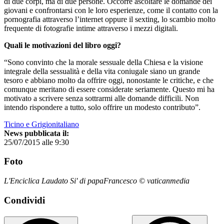
di due corpi, ma di due persone. Occorre ascoltare le domande dei
giovani e confrontarsi con le loro esperienze, come il contatto con la
pornografia attraverso l’internet oppure il sexting, lo scambio molto
frequente di fotografie intime attraverso i mezzi digitali.
Quali le motivazioni del libro oggi?
“Sono convinto che la morale sessuale della Chiesa e la visione
integrale della sessualità e della vita coniugale siano un grande
tesoro e abbiano molto da offrire oggi, nonostante le critiche, e che
comunque meritano di essere considerate seriamente. Questo mi ha
motivato a scrivere senza sottrarmi alle domande difficili. Non
intendo rispondere a tutto, solo offrire un modesto contributo”.
Ticino e Grigionitaliano
News pubblicata il:
25/07/2015 alle 9:30
Foto
L'Enciclica Laudato Si' di papaFrancesco © vaticanmedia
Condividi