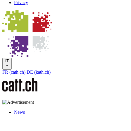
Privacy
IT
FR (cath.ch)
DE (kath.ch)
News