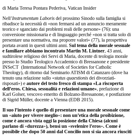
di Maria Teresa Pontara Pederiva, Vatican Insider
Nell’
Instrumentum
Laboris
del prossimo Sinodo sulla famiglia si
ribadisce la necessità di «non fermarsi ad un annuncio meramente
teorico e sganciato dai problemi reali delle persone» (76): una
conversione missionaria e di linguaggio perché «non si tratta solo di
presentare una normativa, ma proporre valori» (77), la prospettiva
portata avanti in questi ultimi anni.
Sul tema della morale sessuale
e familiare abbiamo incontrato Martin M. Lintner
, 43 anni,
sudtirolese religioso dei Servi di Maria, docente di teologia morale
presso lo Studio Teologico Accademico di Bressanone e presidente
INSeCT (International Network of Societies for Catholic
Theology), di ritorno dal Seminario ATISM di Catanzaro (dove ha
tenuto una relazione sullo «
status quaestionis
dei divorziati-
risposati») e
autore del testo fresco di stampa «La riscoperta
dell’eros. Chiesa, sessualità e relazioni umane»
, prefazione di
Karl Golser, vescovo emerito di Bolzano-Bressanone, e postfazione
di Sigrid Müller, docente a Vienna (EDB 2015).
Il suo l’intento è quello di presentare una morale sessuale come
un
«
aiuto per vivere meglio
»
: non un’etica della proibizione,
come è ancora vista oggi la posizione della Chiesa (alcuni
parlano di
«
durezza
»
), bensì un
«
svelenire l’eros
»
. Come è
possibile che dopo 50 anni dal Concilio non si sia ancora riusciti