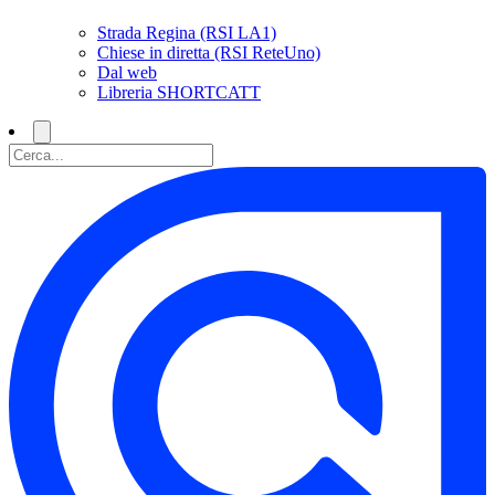
Strada Regina (RSI LA1)
Chiese in diretta (RSI ReteUno)
Dal web
Libreria SHORTCATT