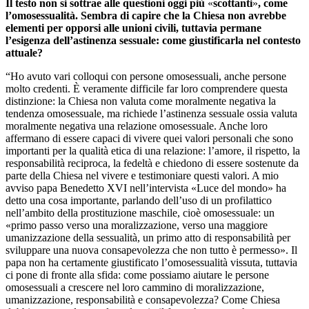
Il testo non si sottrae alle questioni oggi più
«
scottanti
»
, come
l’omosessualità. Sembra di capire che la Chiesa non avrebbe
elementi per opporsi alle unioni civili, tuttavia permane
l’esigenza dell’astinenza sessuale: come giustificarla nel contesto
attuale?
“Ho avuto vari colloqui con persone omosessuali, anche persone
molto credenti. È veramente difficile far loro comprendere questa
distinzione: la Chiesa non valuta come moralmente negativa la
tendenza omosessuale, ma richiede l’astinenza sessuale ossia valuta
moralmente negativa una relazione omosessuale. Anche loro
affermano di essere capaci di vivere quei valori personali che sono
importanti per la qualità etica di una relazione: l’amore, il rispetto, la
responsabilità reciproca, la fedeltà e chiedono di essere sostenute da
parte della Chiesa nel vivere e testimoniare questi valori. A mio
avviso papa Benedetto XVI nell’intervista «Luce del mondo» ha
detto una cosa importante, parlando dell’uso di un profilattico
nell’ambito della prostituzione maschile, cioè omosessuale: un
«primo passo verso una moralizzazione, verso una maggiore
umanizzazione della sessualità, un primo atto di responsabilità per
sviluppare una nuova consapevolezza che non tutto è permesso». Il
papa non ha certamente giustificato l’omosessualità vissuta, tuttavia
ci
pone di fronte alla sfida: come possiamo aiutare le persone
omosessuali a crescere nel loro cammino di moralizzazione,
umanizzazione, responsabilità e consapevolezza? Come Chiesa