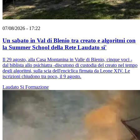
07/08/2026 - 17:22
Un sabato in Val di Blenio tra creato e algoritmi con
la Summer School della Rete Laudato si'
Il 29 agosto, alla Casa Montanina in Valle di Blenio, cinque voci -
dal biblista allo psichiatra -discutono di custodia del creato nel tempo
degli algoritmi, sulla scia dell'enciclica firmata da Leone XIV. Le
iscrizioni chiudono tra poco, il 9 agosto.
Laudato Si
Formazione