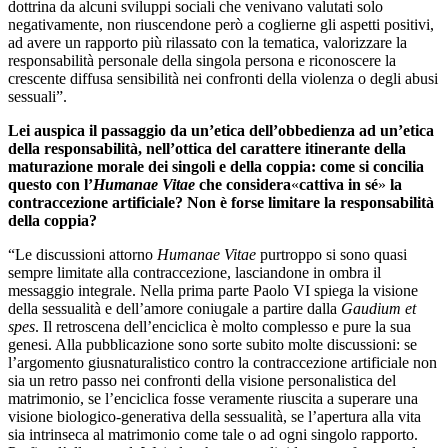
dottrina da alcuni sviluppi sociali che venivano valutati solo
negativamente, non riuscendone però a coglierne gli aspetti positivi,
ad avere un rapporto più rilassato con la tematica, valorizzare la
responsabilità personale della singola persona e riconoscere
la
crescente diffusa sensibilità nei confronti della violenza o degli abusi
sessuali”.
Lei auspica il passaggio da un’etica dell’obbedienza ad un’etica
della responsabilità, nell’ottica del carattere itinerante della
maturazione morale dei singoli e della coppia: come si concilia
questo con l’
Humanae
Vitae
che considera
«
cattiva in sé
»
la
contraccezione artificiale? Non è forse limitare la responsabilità
della coppia?
“Le discussioni attorno
Humanae Vitae
purtroppo si sono quasi
sempre limitate alla contraccezione, lasciandone in ombra il
messaggio integrale. Nella prima parte Paolo VI spiega la visione
della sessualità e dell’amore coniugale a partire dalla
Gaudium et
spes
. Il retroscena dell’enciclica è molto complesso e pure la sua
genesi. Alla pubblicazione sono sorte subito molte discussioni: se
l’argomento giusnaturalistico contro la contraccezione artificiale non
sia un retro passo nei confronti della visione personalistica del
matrimonio, se l’enciclica fosse veramente riuscita a superare una
visione biologico-generativa della sessualità, se l’apertura alla vita
sia intrinseca al matrimonio come tale o ad ogni singolo rapporto.