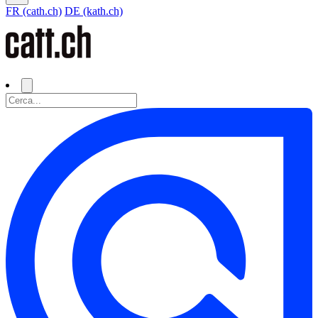
FR (cath.ch)
DE (kath.ch)