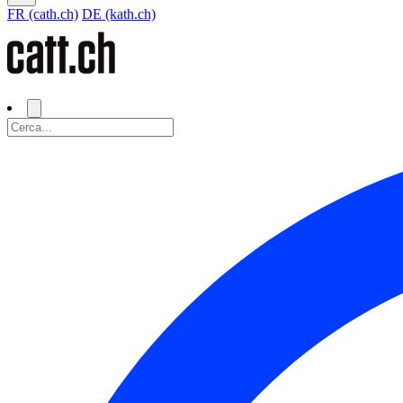
FR (cath.ch)
DE (kath.ch)