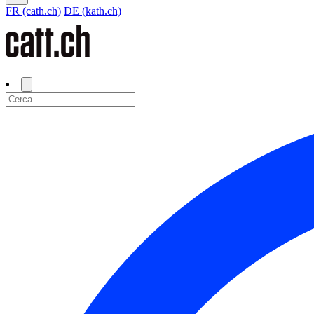
FR (cath.ch)
DE (kath.ch)