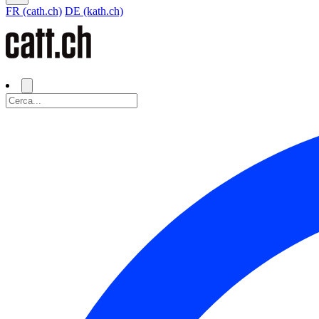
FR (cath.ch)
DE (kath.ch)