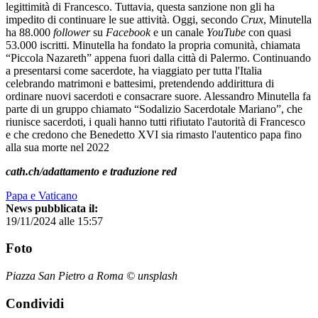
legittimità di Francesco. Tuttavia, questa sanzione non gli ha
impedito di continuare le sue attività. Oggi, secondo
Crux
, Minutella
ha 88.000
follower
su
Facebook
e un canale
YouTube
con quasi
53.000 iscritti. Minutella ha fondato la propria comunità, chiamata
“Piccola Nazareth” appena fuori dalla città di Palermo. Continuando
a presentarsi come sacerdote, ha viaggiato per tutta l'Italia
celebrando matrimoni e battesimi, pretendendo addirittura di
ordinare nuovi sacerdoti e consacrare suore. Alessandro Minutella fa
parte di un gruppo chiamato “Sodalizio Sacerdotale Mariano”, che
riunisce sacerdoti, i quali hanno tutti rifiutato l'autorità di Francesco
e che credono che Benedetto XVI sia rimasto l'autentico papa fino
alla sua morte nel 2022
cath.ch/adattamento e traduzione red
Papa e Vaticano
News pubblicata il:
19/11/2024 alle 15:57
Foto
Piazza San Pietro a Roma © unsplash
Condividi