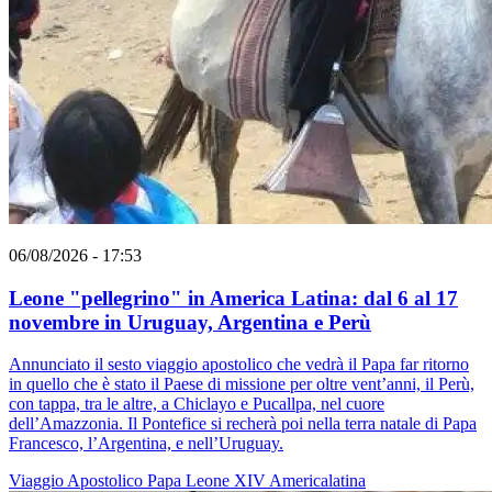
06/08/2026 - 17:53
Leone "pellegrino" in America Latina: dal 6 al 17
novembre in Uruguay, Argentina e Perù
Annunciato il sesto viaggio apostolico che vedrà il Papa far ritorno
in quello che è stato il Paese di missione per oltre vent’anni, il Perù,
con tappa, tra le altre, a Chiclayo e Pucallpa, nel cuore
dell’Amazzonia. Il Pontefice si recherà poi nella terra natale di Papa
Francesco, l’Argentina, e nell’Uruguay.
Viaggio Apostolico
Papa Leone XIV
Americalatina