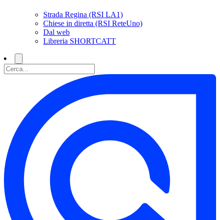
Strada Regina (RSI LA1)
Chiese in diretta (RSI ReteUno)
Dal web
Libreria SHORTCATT