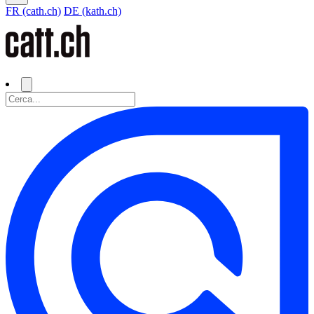
FR (cath.ch)
DE (kath.ch)