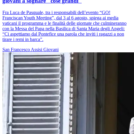
giovani a sognare "cose grandi"
Fra Luca de Pasquale, tra i responsabili dell’evento “GO!
Franciscan Youth Meeting”, dal 3 al 6 agosto, spiega ai media
vaticani il programma e le finalità delle giornate che culmineranno
con la Messa del Papa nella Basilica di Santa Maria degli Angeli:
“Ci aspettiamo dal Pontefice una parola che inviti i ragazzi a non
tirare i remi in barca”.
San Francesco
Assisi
Giovani