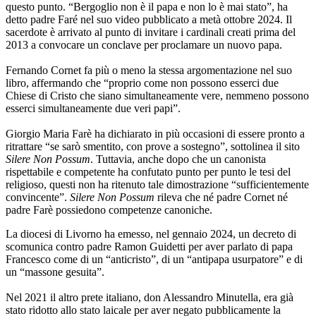
questo punto. “Bergoglio non è il papa e non lo è mai stato”, ha
detto padre Faré nel suo video pubblicato a metà ottobre 2024. Il
sacerdote è arrivato al punto di invitare i cardinali creati prima del
2013 a convocare un conclave per proclamare un nuovo papa.
Fernando Cornet fa più o meno la stessa argomentazione nel suo
libro, affermando che “proprio come non possono esserci due
Chiese di Cristo che siano simultaneamente vere, nemmeno possono
esserci simultaneamente due veri papi”.
Giorgio Maria Farè ha dichiarato in più occasioni di essere pronto a
ritrattare “se sarò smentito, con prove a sostegno”, sottolinea il sito
Silere Non Possum
. Tuttavia, anche dopo che un canonista
rispettabile e competente ha confutato punto per punto le tesi del
religioso, questi non ha ritenuto tale dimostrazione “sufficientemente
convincente”.
Silere Non Possum
rileva che né padre Cornet né
padre Farè possiedono competenze canoniche.
La diocesi di Livorno ha emesso, nel gennaio 2024, un decreto di
scomunica contro padre Ramon Guidetti per aver parlato di papa
Francesco come di un “anticristo”, di un “antipapa usurpatore” e di
un “massone gesuita”.
Nel 2021 il altro prete italiano, don Alessandro Minutella, era già
stato ridotto allo stato laicale per aver negato pubblicamente la