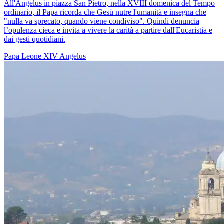
All'Angelus in piazza San Pietro, nella XVIII domenica del Tempo
ordinario, il Papa ricorda che Gesù nutre l'umanità e insegna che
"nulla va sprecato, quando viene condiviso". Quindi denuncia
l’opulenza cieca e invita a vivere la carità a partire dall'Eucaristia e
dai gesti quotidiani.
Papa Leone XIV
Angelus