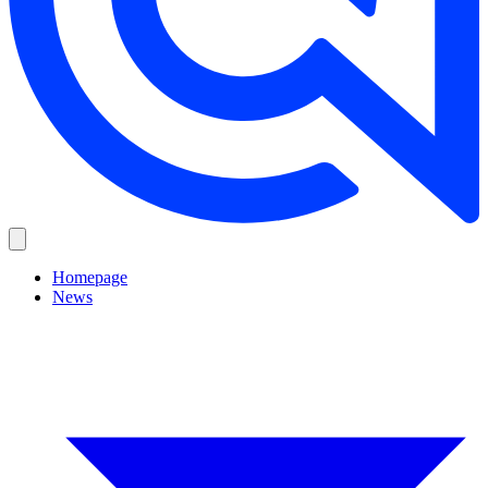
Homepage
News