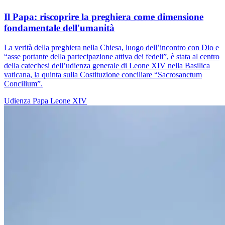
Il Papa: riscoprire la preghiera come dimensione
fondamentale dell'umanità
La verità della preghiera nella Chiesa, luogo dell’incontro con Dio e
“asse portante della partecipazione attiva dei fedeli”, è stata al centro
della catechesi dell’udienza generale di Leone XIV nella Basilica
vaticana, la quinta sulla Costituzione conciliare “Sacrosanctum
Concilium”.
Udienza
Papa Leone XIV