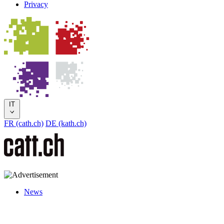
Privacy
IT
FR (cath.ch)
DE (kath.ch)
News