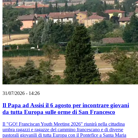
31/07/2026 - 14:26
Il Papa ad Assisi il 6 agosto per incontrare giovani
da tutta Europa sulle orme di San Francesco
Il "GO! Franciscan Youth Meeting 2026" riunirà nella cittadina
umbra ragazzi e ragazze del cammino francescano e di diverse
pastorali giovanili di tutta Europa con il Pontefice a Santa Maria