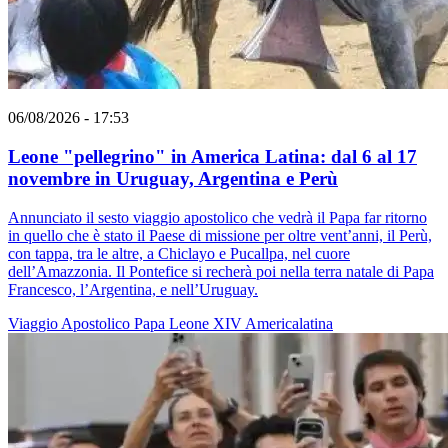
06/08/2026 - 17:53
Leone "pellegrino" in America Latina: dal 6 al 17
novembre in Uruguay, Argentina e Perù
Annunciato il sesto viaggio apostolico che vedrà il Papa far ritorno
in quello che è stato il Paese di missione per oltre vent’anni, il Perù,
con tappa, tra le altre, a Chiclayo e Pucallpa, nel cuore
dell’Amazzonia. Il Pontefice si recherà poi nella terra natale di Papa
Francesco, l’Argentina, e nell’Uruguay.
Viaggio Apostolico
Papa Leone XIV
Americalatina