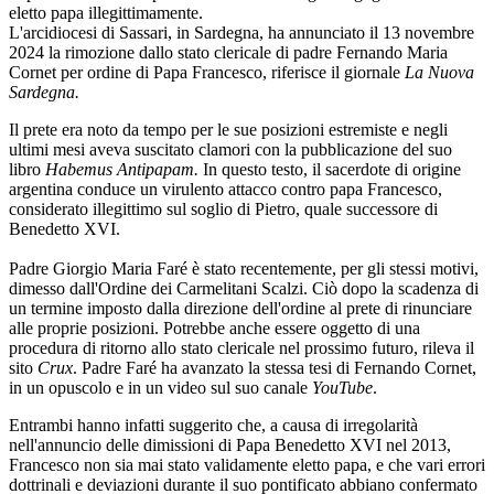
eletto papa illegittimamente.
L'arcidiocesi di Sassari, in Sardegna, ha annunciato il 13 novembre
2024 la rimozione dallo stato clericale di padre Fernando Maria
Cornet per ordine di Papa Francesco, riferisce il giornale
La Nuova
Sardegna.
Il prete era noto da tempo per le sue posizioni estremiste e negli
ultimi mesi aveva suscitato clamori con la pubblicazione del suo
libro
Habemus Antipapam.
In questo testo, il sacerdote di origine
argentina conduce un virulento attacco contro papa Francesco,
considerato illegittimo sul soglio di Pietro, quale successore di
Benedetto XVI.
Padre Giorgio Maria Faré è stato recentemente, per gli stessi motivi,
dimesso dall'Ordine dei Carmelitani Scalzi. Ciò dopo la scadenza di
un termine imposto dalla direzione dell'ordine al prete di rinunciare
alle proprie posizioni. Potrebbe anche essere oggetto di una
procedura di ritorno allo stato clericale nel prossimo futuro, rileva il
sito
Crux
. Padre Faré ha avanzato la stessa tesi di Fernando Cornet,
in un opuscolo e in un video sul suo canale
YouTube
.
Entrambi hanno infatti suggerito che, a causa di irregolarità
nell'annuncio delle dimissioni di Papa Benedetto XVI nel 2013,
Francesco non sia mai stato validamente eletto papa, e che vari errori
dottrinali e deviazioni durante il suo pontificato abbiano confermato