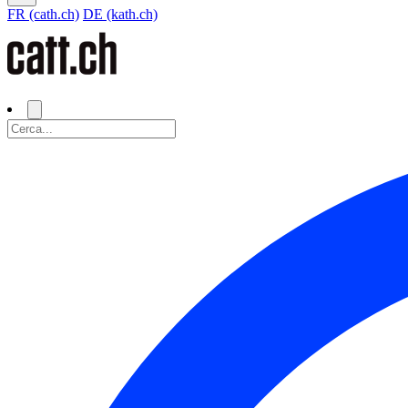
FR (cath.ch)
DE (kath.ch)