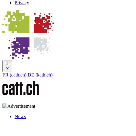
Privacy
IT
FR (cath.ch)
DE (kath.ch)
News