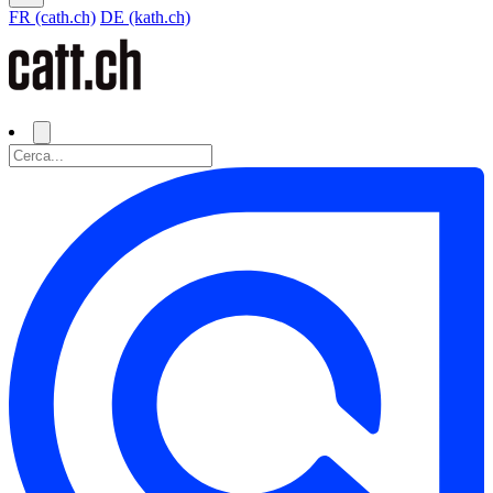
FR (cath.ch)
DE (kath.ch)