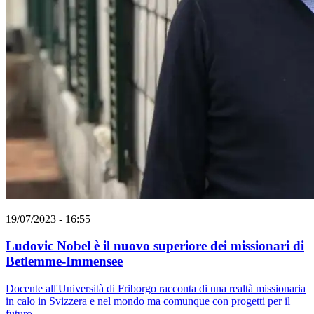
19/07/2023 - 16:55
Ludovic Nobel è il nuovo superiore dei missionari di
Betlemme-Immensee
Docente all'Università di Friborgo racconta di una realtà missionaria
in calo in Svizzera e nel mondo ma comunque con progetti per il
futuro.