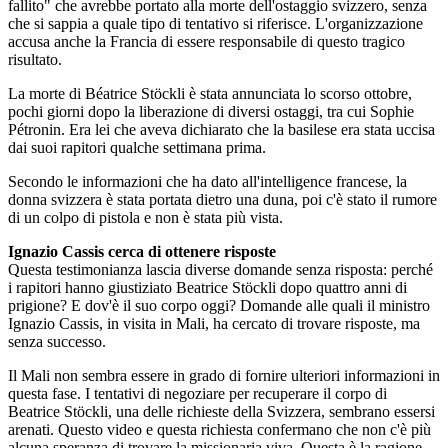
fallito" che avrebbe portato alla morte dell'ostaggio svizzero, senza
che si sappia a quale tipo di tentativo si riferisce. L'organizzazione
accusa anche la Francia di essere responsabile di questo tragico
risultato.
La morte di Béatrice Stöckli è stata annunciata lo scorso ottobre,
pochi giorni dopo la liberazione di diversi ostaggi, tra cui Sophie
Pétronin. Era lei che aveva dichiarato che la basilese era stata uccisa
dai suoi rapitori qualche settimana prima.
Secondo le informazioni che ha dato all'intelligence francese, la
donna svizzera è stata portata dietro una duna, poi c'è stato il rumore
di un colpo di pistola e non è stata più vista.
Ignazio Cassis cerca di ottenere risposte
Questa testimonianza lascia diverse domande senza risposta: perché
i rapitori hanno giustiziato Beatrice Stöckli dopo quattro anni di
prigione? E dov'è il suo corpo oggi? Domande alle quali il ministro
Ignazio Cassis, in visita in Mali, ha cercato di trovare risposte, ma
senza successo.
Il Mali non sembra essere in grado di fornire ulteriori informazioni in
questa fase. I tentativi di negoziare per recuperare il corpo di
Beatrice Stöckli, una delle richieste della Svizzera, sembrano essersi
arenati. Questo video e questa richiesta confermano che non c'è più
alcuna speranza di trovare la missionaria viva. Questa è la ragione