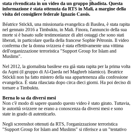
stata rivendicata in un video da un gruppo jihadista. Questa
informazione è stata ottenuta da RTS in Mali, a margine della
visita del consigliere federale Ignazio Cassis.
Béatrice Stöckli, una missionaria evangelica di Basilea, è stata rapita
nel gennaio 2016 a Timbuktu, in Mali. Finora, l'annuncio della sua
morte si è basato sulle testimonianze di altri ostaggi che sono stati
liberati, in particolare quella della francese Sophie Pétronin. Il video
conferma che la donna svizzera è stata effettivamente una vittima
dell'organizzazione terroristica "Support Group for Islam and
Muslims".
Nel 2012, la giornalista basilese era già stata rapita per la prima volta
da Aqmi (il gruppo di Al-Qaeda nel Maghreb islamico). Beatrice
Stöckli non ha fatto mistero della sua appartenenza alla confessione
evangelica. È stata rilasciata dopo circa dieci giorni. Ha poi deciso di
tornare a Timbuktu.
Berna lo sa da diversi mesi
Non c'è modo di sapere quando questo video è stato girato. Tuttavia,
le autorità svizzere ne erano a conoscenza da diversi mesi e sono
state in grado di autenticarlo.
Negli screenshot ottenuti da RTS, l'organizzazione terroristica
"Support Group for Islam and Muslims" si riferisce a un "tentativo