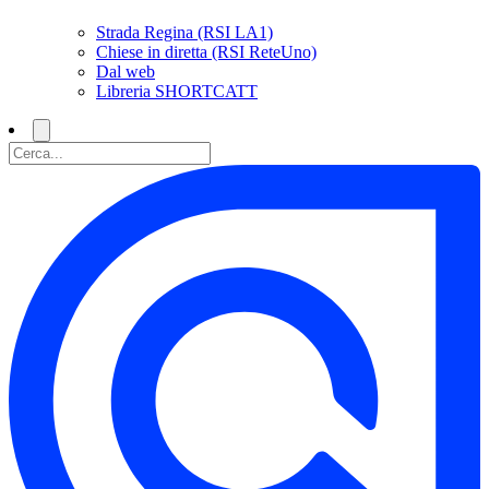
Strada Regina (RSI LA1)
Chiese in diretta (RSI ReteUno)
Dal web
Libreria SHORTCATT