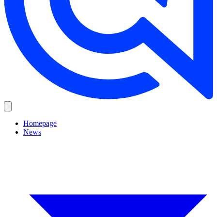
Homepage
News