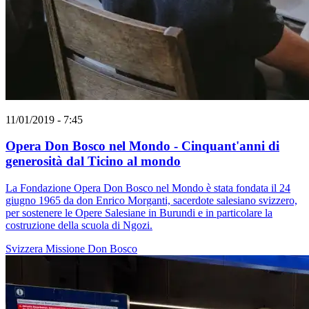
11/01/2019 - 7:45
Opera Don Bosco nel Mondo - Cinquant'anni di
generosità dal Ticino al mondo
La Fondazione Opera Don Bosco nel Mondo è stata fondata il 24
giugno 1965 da don Enrico Morganti, sacerdote salesiano svizzero,
per sostenere le Opere Salesiane in Burundi e in particolare la
costruzione della scuola di Ngozi.
Svizzera
Missione
Don Bosco