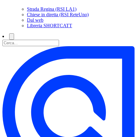
Strada Regina (RSI LA1)
Chiese in diretta (RSI ReteUno)
Dal web
Libreria SHORTCATT