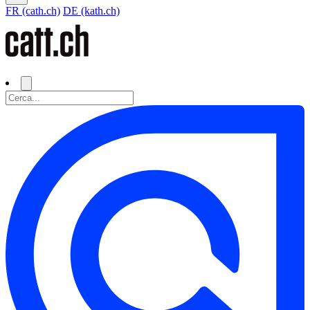
FR (cath.ch)
DE (kath.ch)