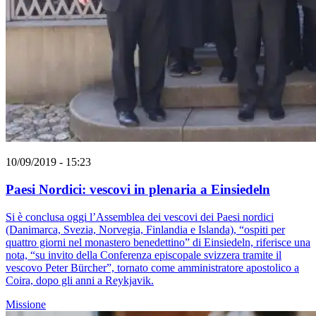
10/09/2019 - 15:23
Paesi Nordici: vescovi in plenaria a Einsiedeln
Si è conclusa oggi l’Assemblea dei vescovi dei Paesi nordici
(Danimarca, Svezia, Norvegia, Finlandia e Islanda), “ospiti per
quattro giorni nel monastero benedettino” di Einsiedeln, riferisce una
nota, “su invito della Conferenza episcopale svizzera tramite il
vescovo Peter Bürcher”, tornato come amministratore apostolico a
Coira, dopo gli anni a Reykjavik.
Missione