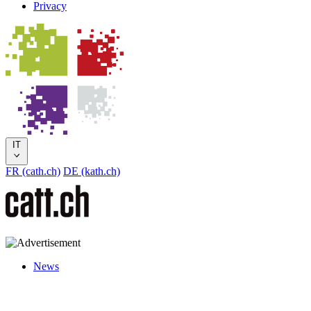
Privacy
IT
FR (cath.ch)
DE (kath.ch)
News