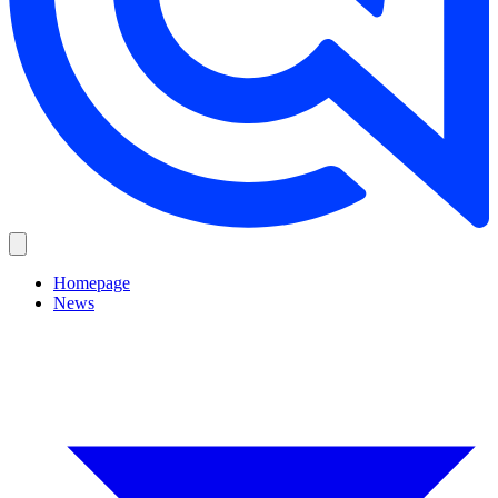
Homepage
News