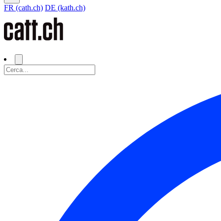
FR (cath.ch)
DE (kath.ch)