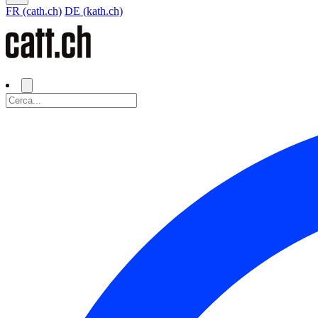
FR (cath.ch)
DE (kath.ch)